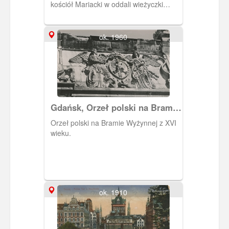
kościół Mariacki w oddali wieżyczki
Wielkiej Zbrojowni i kościoła św
Mikołaja. Na pierwszym planie wały
ziemne.
ok. 1960
Gdańsk, Orzeł polski na Bramie
Wyżynnej
Orzeł polski na Bramie Wyżynnej z XVI
wieku.
ok. 1910