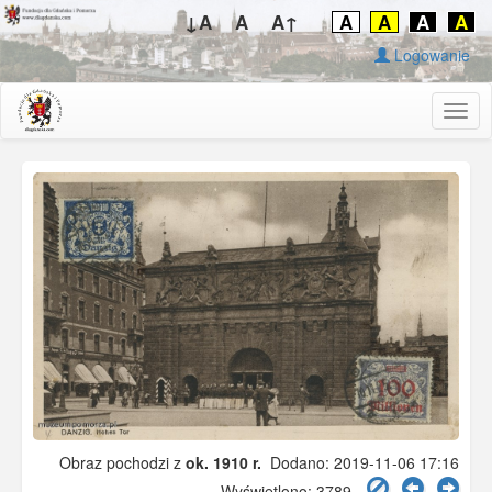
↓A
A
A↑
A
A
A
A
Logowanie
Togg
navig
Obraz pochodzi z
ok. 1910 r.
Dodano: 2019-11-06 17:16
Wyświetlono: 3789