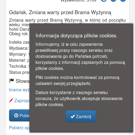
Gdańsk, Zmiana warty przed Brama Wyżynną
Zmiana warty przed Bramą Wyżynną, w której od początku
wieku mieścił się Główny Odwach. Z lewej strony widoczny
hotel Danziger Hof.
Obieg rok 1925.
Informacja dotycząca plików cookies.
Indeks zasobu:
GSP01683
Informujemy, iż w celu zapewnienia
Wydawca:
Altman, Berlin - Friedenau.
prawidłowej pracy naszego serwisu oraz
Wymiary:
140 x 90 mm
dostosowania go do Państwa potrzeb,
Materiał:
pocztówka
korzystamy z informacji zapisanych za pomocą
Technika:
fotografia czarno-biała
plików cookies.
Status prawny:
Użycie Niekomercyjne
Pliki cookies można kontrolować za pomocą
Słowa kluczowe:
ustawień swojej przeglądarki.
brama wyżynna
,
warta
,
danziger hof
,
Dalsze korzystanie z naszego serwisu
oznacza, że użytkownik akceptuje stosowanie
Zaproponuj zmianę opisu.
plików cookies.
Pobierz zasób
Zamknij
Pobierz opis