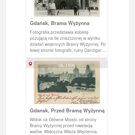
Gdańsk, Brama Wyżynna
Fotografia przedstawia kobietę
pozującą na tle zniszczonej w wyniku
działań wojennych Bramy Wyżynnej. Po
lewej stronie fotografii, ruiny Danziger
Hof, nigdy nieodbudowane. W tym
miejscu zbudowano pawilon handlowy,
ok. 1896
w późniejszym czasie był to budynek
biurowy LOT.
Gdansk, Przed Bramą Wyżynną
Widok na Główne Miasto od strony
Bramy Wyżynnej przed niwelacją
wałów. Widoczna Wieża Więzienna,