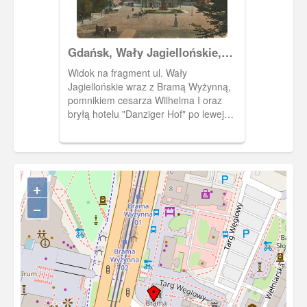
Gdańsk, Wały Jagiellońskie,
Danzig Dominikswall
Widok na fragment ul. Wały
Jagiellońskie wraz z Bramą Wyżynną,
pomnikiem cesarza Wilhelma I oraz
bryłą hotelu "Danziger Hof" po lewej
stronie Bramy Wyżynnej. Za nią
widoczna Wieża Więzienna.
+
−