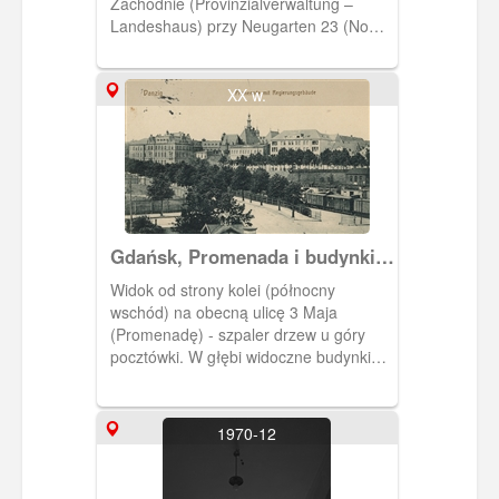
Zachodnie (Provinzialverwaltung –
Landeshaus) przy Neugarten 23 (Nowe
Ogrody). Później siedziba parlamentu
gdańskiego. Obecnie parking przy
siedzibie Komendy Miejskiej Policji.
XX w.
Gdańsk, Promenada i budynki
rządowe
Widok od strony kolei (północny
wschód) na obecną ulicę 3 Maja
(Promenadę) - szpaler drzew u góry
pocztówki. W głębi widoczne budynki
rejencji gdańskiej i Volkstagu (z
wieżyczką). U dołu pocztówki Podwale
Grodzkie. Obieg 1915 r.
1970-12