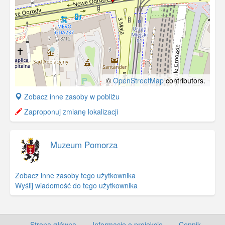
©
OpenStreetMap
contributors.
+
Zobacz inne zasoby w pobliżu
−
Zaproponuj zmianę lokalizacji
Muzeum Pomorza
Zobacz inne zasoby tego użytkownika
Wyślij wiadomość do tego użytkownika
Strona główna
·
Informacje o projekcie
·
Cennik
·