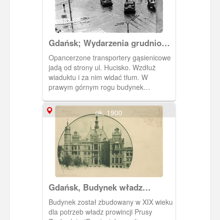
Gdańsk; Wydarzenia grudniowe
1970 r. na terenie miast
Opancerzone transportery gąsienicowe
wybrzeża gdańskiego
jadą od strony ul. Hucisko. Wzdłuż
wiaduktu i za nim widać tłum. W
prawym górnym rogu budynek
Wojewódzkiej i Miejskiej Biblioteki
Publicznej. W lewym dolnym rogu
ok. 1900
znajdują się dwie tablice kierunkowe
"GDYNIA", "SOPOT". Zdjęcie wykonane
prawdopodobnie z budynku Komendy
Miejskiej MO w grudniu 1970 r. Zakaz
kopiowania, zasób dostępny w zbiorach
IPN, sygnatura: IPNGd-12-2-2-358
Gdańsk, Budynek władz
prowincji Prusy Zachodnie,
Budynek został zbudowany w XIX wieku
Landeshaus
dla potrzeb władz prowincji Prusy