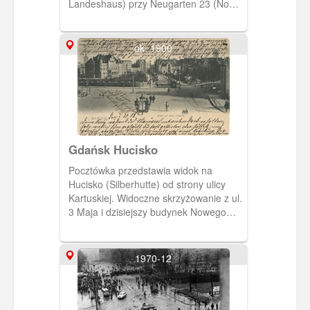
Landeshaus) przy Neugarten 23 (Nowe
Ogrody). Później siedziba parlamentu
gdańskiego. Obecnie parking przy
siedzibie Komendy Miejskiej Policji.
ok. 1900
Gdańsk Hucisko
Pocztówka przedstawia widok na
Hucisko (Silberhutte) od strony ulicy
Kartuskiej. Widoczne skrzyżowanie z ul.
3 Maja i dzisiejszy budynek Nowego
Ratusza (dawny Żak).
1970-12