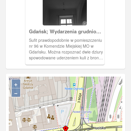
Gdańsk; Wydarzenia grudniowe
1970 r. na terenie miast
Sufit prawdopodobnie w pomieszczeniu
wybrzeża gdańskiego.
nr 96 w Komendzie Miejskiej MO w
Gdańsku. Można rozpoznać dwie dziury
spowodowane uderzeniem kuli z broni
palnej. Zdjęcie wykonane w związku z
zamieszkami podczas wydarzeń
grudniowych 1970r. Zakaz kopiowania,
zasób dostępny w zbiorach IPN,
+
sygnatura: IPNGd-12-2-2-229
−