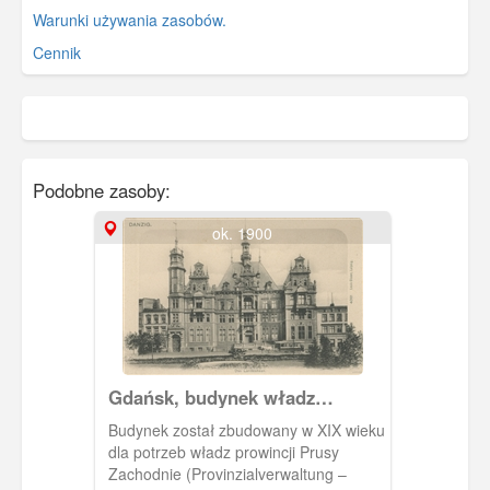
Warunki używania zasobów.
Cennik
Podobne zasoby:
ok. 1900
Gdańsk, budynek władz
prowincji Prusy Zachodnie,
Budynek został zbudowany w XIX wieku
Landeshaus
dla potrzeb władz prowincji Prusy
Zachodnie (Provinzialverwaltung –