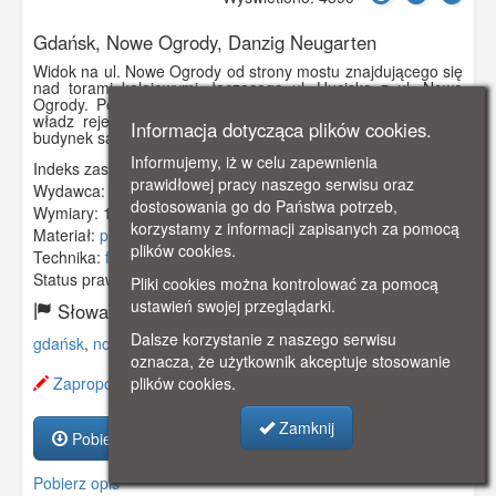
Gdańsk, Nowe Ogrody, Danzig Neugarten
Widok na ul. Nowe Ogrody od strony mostu znajdującego się
nad torami kolejowymi, łączącego ul. Hucisko z ul. Nowe
Ogrody. Po lewej stronie widoczny reprezentacyjny gmach
władz rejencji gdańskiej, zaś w głębi po prawej stronie -
Informacja dotycząca plików cookies.
budynek sądu.
Informujemy, iż w celu zapewnienia
Indeks zasobu:
GSP01809
prawidłowej pracy naszego serwisu oraz
Wydawca:
Brück & Sohn, Meissen
dostosowania go do Państwa potrzeb,
Wymiary:
138 x 86 mm
korzystamy z informacji zapisanych za pomocą
Materiał:
pocztówka
plików cookies.
Technika:
fotografia czarno-biała
Status prawny:
Użycie Niekomercyjne
Pliki cookies można kontrolować za pomocą
ustawień swojej przeglądarki.
Słowa kluczowe:
Dalsze korzystanie z naszego serwisu
gdańsk
,
nowe ogrody
,
oznacza, że użytkownik akceptuje stosowanie
Zaproponuj zmianę opisu.
plików cookies.
Zamknij
Pobierz zasób
Pobierz opis