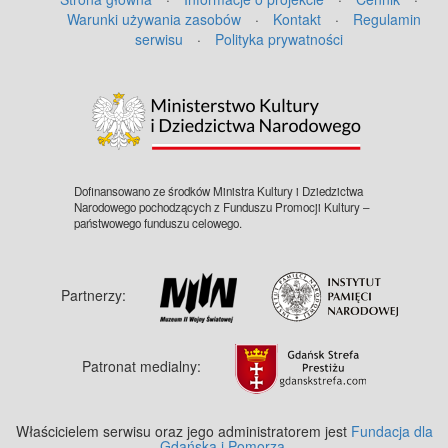
Warunki używania zasobów
·
Kontakt
·
Regulamin
serwisu
·
Polityka prywatności
©
OpenStreetMap
contributors.
Dofinansowano ze środków Ministra Kultury i Dziedzictwa
Narodowego pochodzących z Funduszu Promocji Kultury –
państwowego funduszu celowego.
Partnerzy:
Patronat medialny:
Właścicielem serwisu oraz jego administratorem jest
Fundacja dla
Gdańska i Pomorza
.