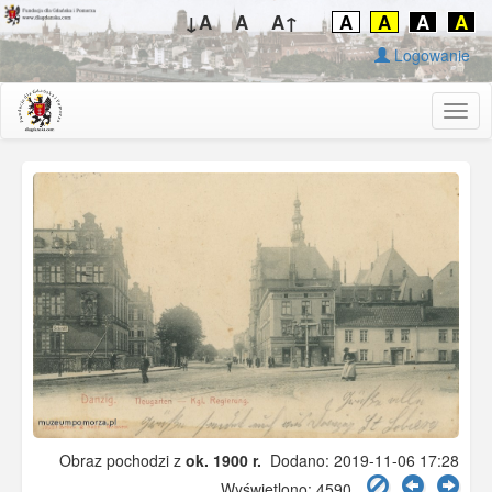
↓A
A
A↑
A
A
A
A
Logowanie
Togg
navig
Obraz pochodzi z
ok. 1900 r.
Dodano: 2019-11-06 17:28
Wyświetlono: 4590