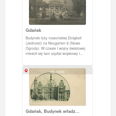
Gdańsk
Budynek loży masońskiej Einigkeit
(Jedność) na Neugarten 8 (Nowe
Ogrody). W czasie I wojny światowej
mieścił się tam szpital wojskowy i
właśnie jego pacjentów widzimy na
schodach.
ok. 1900
Gdańsk, Budynek władz