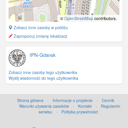
©
OpenStreetMap
contributors.
+
Zobacz inne zasoby w pobliżu
−
Zaproponuj zmianę lokalizacji
IPN-Gdansk
Zobacz inne zasoby tego użytkownika
Wyślij wiadomość do tego użytkownika
Strona główna
·
Informacje o projekcie
·
Cennik
·
Warunki używania zasobów
·
Kontakt
·
Regulamin
serwisu
·
Polityka prywatności
©
OpenStreetMap
contributors.