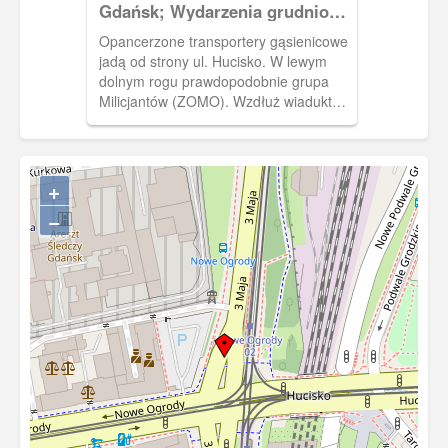
Gdańsk; Wydarzenia grudniowe
1970 r. na terenie miast
Opancerzone transportery gąsienicowe
wybrzeża gdańskiego.
jadą od strony ul. Hucisko. W lewym
dolnym rogu prawdopodobnie grupa
Milicjantów (ZOMO). Wzdłuż wiaduktu i
za nim widać tłum. W prawym górnym
rogu budynek Wojewódzkiej i Miejskiej
Biblioteki Publicznej. Zdjęcie wykonane
prawdopodobnie z budynku Komendy
+
Miejskiej MO. Zakaz kopiowania, zasób
−
dostępny w zbiorach IPN, sygnatura:
IPNGd-12-2-2-355