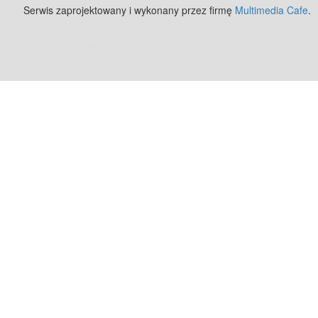
Serwis zaprojektowany i wykonany przez firmę
Multimedia Cafe
.
Zobacz też:
MJ Drone - profesjonalne mycie elewacji z drona
.