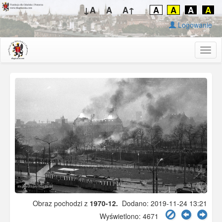
↓A
A
A↑
A
A
A
A
Logowanie
Togg
navig
Obraz pochodzi z
1970-12.
Dodano: 2019-11-24 13:21
Wyświetlono: 4671