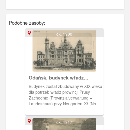
Podobne zasoby:
ok. 1900
Gdańsk, budynek władz
prowincji Prusy Zachodnie,
Budynek został zbudowany w XIX wieku
Landeshaus
dla potrzeb władz prowincji Prusy
Zachodnie (Provinzialverwaltung –
Landeshaus) przy Neugarten 23 (Nowe
Ogrody). Później siedziba parlamentu
gdańskiego. Obecnie parking przy
siedzibie Komendy Miejskiej Policji.
ok. 1917