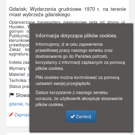
Gdańsk; Wydarzenia grudniowe 1970 r. na terenie
miast wybrzeża gdańskiego.
Opancerzone transportery gąsienicowe jadą od strony ul.
Hucisko. Wzdłuż wiaduktu i za nim widać tłum. W prawym
górnym rogu budynek Wojewódzkiej i Miejskiej Biblioteki
Informacja dotycząca plików cookies.
Publicznej. W lewym dolnym rogu znajdują się dwie tablice
kierunkowe "GDYNIA", "SOPOT". Zdjęcie wykonane
Informujemy, iż w celu zapewnienia
prawdopodobnie z budynku Komendy Miejskiej MO.
Zakaz kopiowania, zasób dostępny w zbiorach IPN,
prawidłowej pracy naszego serwisu oraz
sygnatura: IPNGd-12-2-2-348
dostosowania go do Państwa potrzeb,
Indeks zasobu:
IPN 012
korzystamy z informacji zapisanych za pomocą
Wymiary:
94 x 65 mm
plików cookies.
Materiał:
papier fotograficzny
Pliki cookies można kontrolować za pomocą
Technika:
fotografia czarno-biała
ustawień swojej przeglądarki.
Status prawny:
Użycie Niekomercyjne
Dalsze korzystanie z naszego serwisu
Słowa kluczowe:
oznacza, że użytkownik akceptuje stosowanie
gdańsk
,
hucisko
,
milicja
,
grudzień
,
1970
,
plików cookies.
Zaproponuj zmianę opisu.
Zamknij