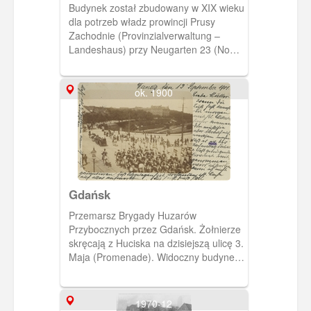
prowincji Prusy Zachodnie,
Budynek został zbudowany w XIX wieku
Landeshaus
dla potrzeb władz prowincji Prusy
Zachodnie (Provinzialverwaltung –
Landeshaus) przy Neugarten 23 (Nowe
Ogrody). Później siedziba parlamentu
gdańskiego. Obecnie parking przy
siedzibie Komendy Miejskiej Policji.
ok. 1900
Gdańsk
Przemarsz Brygady Huzarów
Przybocznych przez Gdańsk. Żołnierze
skręcają z Huciska na dzisiejszą ulicę 3.
Maja (Promenade). Widoczny budynek
Krigsschule (Szkoły Wojennej)-
dzisiejszy Urząd Pracy.
1970-12