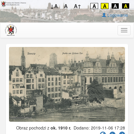
↓A
A
A↑
A
A
A
A
Logowanie
Togg
navig
Obraz pochodzi z
ok. 1910 r.
Dodano: 2019-11-06 17:28