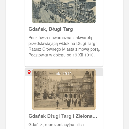
Gdańsk, Długi Targ
Pocztówka noworoczna z akwarelą
przedstawiającą widok na Długi Targ i
Ratusz Głównego Miasta zimową porą.
Pocztówka w obiegu od 19 XII 1910.
ok. 1910
Gdańsk Długi Targ i Zielona
Brama, Danzig Langermarkt
Gdańsk, reprezentacyjna ulica
und Grünes Tor.