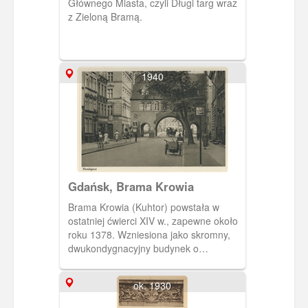
Głównego Miasta, czyli Długi targ wraz
z Zieloną Bramą.
1940
Gdańsk, Brama Krowia
Brama Krowia (Kuhtor) powstała w
ostatniej ćwierci XIV w., zapewne około
roku 1378. Wzniesiona jako skromny,
dwukondygnacyjny budynek o
dwuspadowym dachu, stanowiła wylot
ulicy Ogarnej ku Motławie. Z czasem,
ok. 1930
gdy stała się bezużyteczna jako obiekt
fortyfikacyjny, zamieniona została w