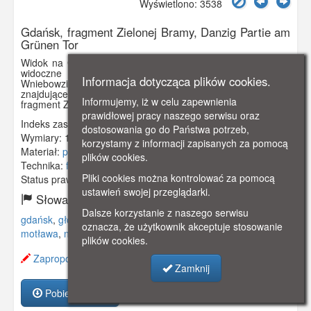
Wyświetlono: 3538
Gdańsk, fragment Zielonej Bramy, Danzig Partie am
Grünen Tor
Widok na Główne Miasto od strony Starej Motławy: w głębi
widoczne wieże Ratusza Głównego Miasta i kościoła
Informacja dotycząca plików cookies.
Wniebowzięcia NMP. Na pierwszym planie kamieniczki
znajdujące się wzdłuż nabrzeża Motławy, po prawej strony
Informujemy, iż w celu zapewnienia
fragment Zielonej Bramy wraz z Zielonym Mostem.
prawidłowej pracy naszego serwisu oraz
Indeks zasobu:
GSP01815
dostosowania go do Państwa potrzeb,
Wymiary:
138 x 86 mm
korzystamy z informacji zapisanych za pomocą
Materiał:
pocztówka
plików cookies.
Technika:
fotografia czarno-biała
Pliki cookies można kontrolować za pomocą
Status prawny:
Użycie Niekomercyjne
ustawień swojej przeglądarki.
Słowa kluczowe:
Dalsze korzystanie z naszego serwisu
gdańsk
,
główne miasto
,
Zielona Brama
,
zielony most
,
oznacza, że użytkownik akceptuje stosowanie
motława
,
nabrzeże
,
plików cookies.
Zaproponuj zmianę opisu.
Zamknij
Pobierz zasób