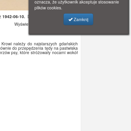
oznacza, że użytkownik akceptuje stosowanie
plików cookies.
 z
1942-06-10.
Dodano: 2021-11-08 12:15
Zamknij
Wyświetlono: 2795
Krowi należy do najstarszych gdańskich
łównie do przepędzenia tędy na pastwiska
rzów psy, które stróżowały nocami wokół