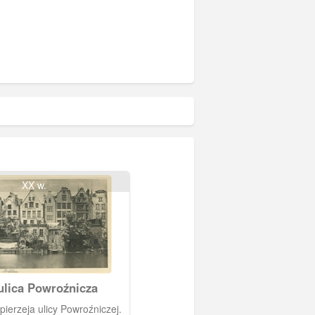
XX w.
ulica Powroźnicza
ierzeja ulicy Powroźniczej.