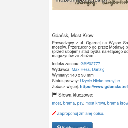
Gdańsk, Most Krowi
Prowadzący z ul. Ogarnej na Wyspę Spi
mostów. Przerzucono go przez Motławę po
(przed ubojem) stad bydła należącego d
magazynów ze zbożem.
Indeks zasobu:
GSP02777
Wydawca:
Max Hess, Danzig
Wymiary:
140 x 90 mm
Status prawny:
Użycie Niekomercyjne
Zobacz więcej:
https://www.gdanskstre
Słowa kluczowe:
most
,
brama
,
psy
,
most krowi
,
brama krow
Zaproponuj zmianę opisu.
Pobierz zasób