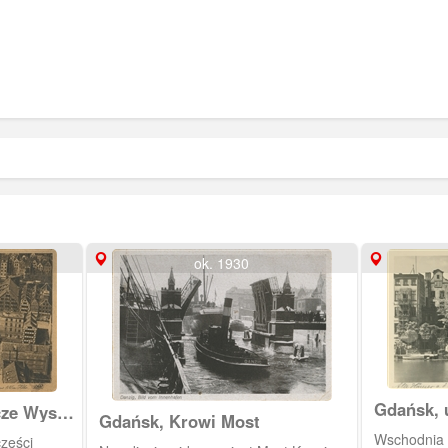
ok. 1930
Gdańsk, 
cze Wyspy
Gdańsk, Krowi Most
Wschodnia p
części