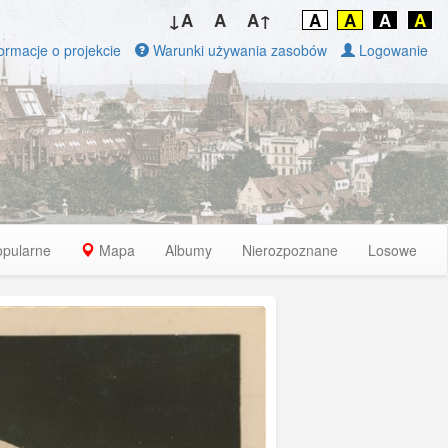
↓A
A
A↑
A
A
A
A
ormacje o projekcie
Warunki używania zasobów
Logowanie
opularne
Mapa
Albumy
Nierozpoznane
Losowe