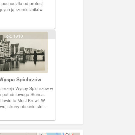
 pochodziła od profesji
cych ją rzemieślników.
ok. 1910
Wyspa Spichrzów
pierzeja Wyspy Spichrzów w
h południowego Słońca.
ławie to Most Krowi. W
ewej strony obecnie stoi
USu.