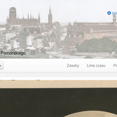
Inf
 Pomorskiego
Toggle Dropdown
Zasoby
Linia czasu
P