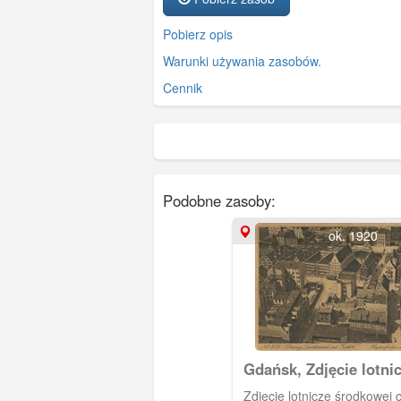
Pobierz opis
Warunki używania zasobów.
Cennik
Podobne zasoby:
ok. 1920
Gdańsk, Zdjęcie lotni
Spichrzów
Zdjęcie lotnicze środkowej 