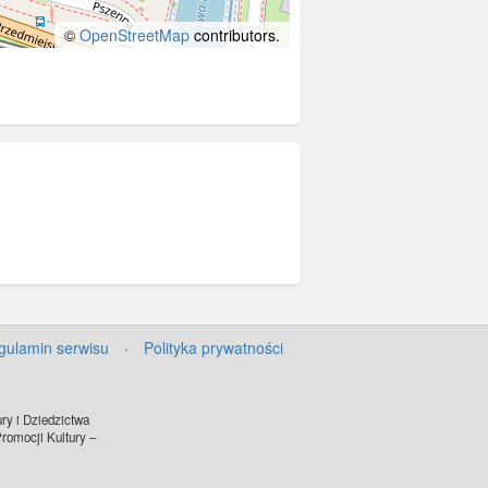
©
OpenStreetMap
contributors.
gulamin serwisu
·
Polityka prywatności
ry i Dziedzictwa
omocji Kultury –