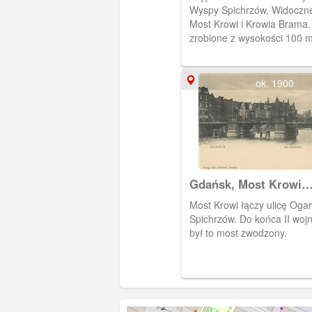
Wyspy Spichrzów. Widoczne 
Most Krowi i Krowia Brama.
zrobione z wysokości 100 m
ok. 1900
Gdańsk, Most Krowi
(Kuhbrucke)
Most Krowi łączy ulicę Oga
Spichrzów. Do końca II wojny światowej
był to most zwodzony.