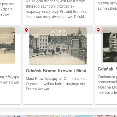
Na zdjęciu widoczny jest Most Krowi
Nazwa ulicy
jest też
(którego zachodni przyczółek
zamieszkują
 Zdjęcie
rozpoczyna się przy Krowiej Bramie),
etrów.
jako zwodzony, dwuklapowy. Dzięki
odpowiedniemu mechanizmowi możliwe
było podnoszenie przęseł mostu, co
ok. 1910
umożliwiało żeglugę Starą Motławą
nawet dużym jednostkom pływającym.
Na pierwszym planie holownik.
Gdańsk, 
Gdańsk Brama Krowia i Most
Krowi, Danzig Kuhtor und
Zachodnia 
rną z Wyspą
Most Krowi łączący ul. Chmielną z ul.
Kuhnbrücke
promieniac
Ogarną, u wylotu której znajduje się
Most na Mot
Brama Krowia.
miejscu z l
budynek Z