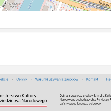
jekcie
·
Cennik
·
Warunki używania zasobów
·
Kontakt
·
Re
Dofinansowano ze środków Ministra Kultu
Narodowego pochodzących z Funduszu Pr
państwowego funduszu celowego.