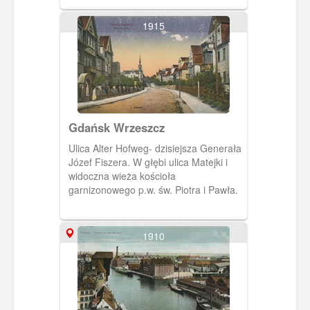
Gdańsku.John & Rosenberg
1915
Gdańsk Wrzeszcz
Ulica Alter Hofweg- dzisiejsza Generała
Józef Fiszera. W głębi ulica Matejki i
widoczna wieża kościoła
garnizonowego p.w. św. Piotra i Pawła.
1910