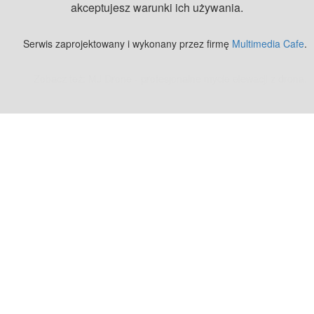
akceptujesz warunki ich używania.
Serwis zaprojektowany i wykonany przez firmę
Multimedia Cafe
.
Zobacz też:
MJ Drone - profesjonalne mycie elewacji z drona
.