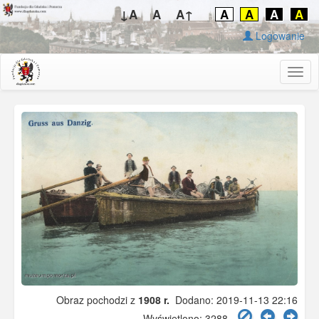
↓A
A
A↑
A
A
A
A
Logowanie
Togg
navig
Obraz pochodzi z
1908 r.
Dodano: 2019-11-13 22:16
Wyświetlono: 3288