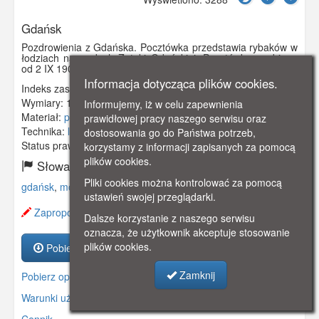
Gdańsk
Pozdrowienia z Gdańska. Pocztówka przedstawia rybaków w
łodziach na wodach Zatoki Gdańskiej. Pocztówka w obiegu
od 2 IX 1908 r.
Informacja dotycząca plików cookies.
Indeks zasobu:
GSP01883
Wymiary:
138 x 86 mm
Informujemy, iż w celu zapewnienia
Materiał:
pocztówka
prawidłowej pracy naszego serwisu oraz
Technika:
litografia
dostosowania go do Państwa potrzeb,
Status prawny:
Użycie Niekomercyjne
korzystamy z informacji zapisanych za pomocą
plików cookies.
Słowa kluczowe:
Pliki cookies można kontrolować za pomocą
gdańsk
,
morze
,
rybacy
,
łódź
,
ustawień swojej przeglądarki.
Zaproponuj zmianę opisu.
Dalsze korzystanie z naszego serwisu
oznacza, że użytkownik akceptuje stosowanie
plików cookies.
Pobierz zasób
Zamknij
Pobierz opis
Warunki używania zasobów.