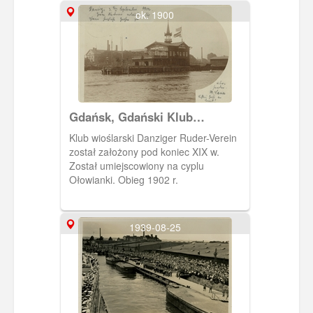
ok. 1900
Gdańsk, Gdański Klub
Wioślarski, Danziger Ruder-
Klub wioślarski Danziger Ruder-Verein
Verein
został założony pod koniec XIX w.
Został umiejscowiony na cyplu
Ołowianki. Obieg 1902 r.
1939-08-25