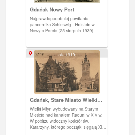
Gdańsk Nowy Port
Najprawdopodobniej powitanie
pancernika Schleswig - Holstein w
Nowym Porcie (25 sierpnia 1939).
ok. 1910
Gdańsk, Stare Miasto Wielki
Młyn i kościół św. Katarzyny,
Wielki Młyn wybudowany na Starym
Danzig Grosse Mühle u.
Mieście nad kanałem Raduni w XIV w.
Katharinen - Kirche
W pobliżu widoczny kościół św.
Katarzyny, którego początki sięgają XIII
w. , czyli rządów książąt pomorskich w