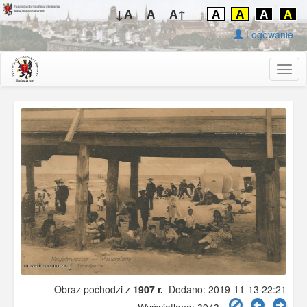
↓A
A
A↑
A
A
A
A
Logowanie
Togg
navig
Obraz pochodzi z
1907 r.
Dodano: 2019-11-13 22:21