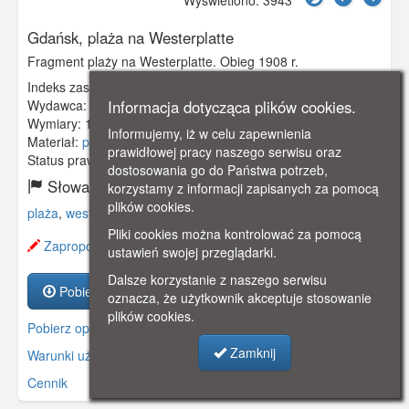
Wyświetlono: 3943
Gdańsk, plaża na Westerplatte
Fragment plaży na Westerplatte. Obieg 1908 r.
Indeks zasobu:
GSP01946
Informacja dotycząca plików cookies.
Wydawca:
Dr. Trenkler Co., Leipzig
Wymiary:
138 x 86 mm
Informujemy, iż w celu zapewnienia
Materiał:
pocztówka
prawidłowej pracy naszego serwisu oraz
Status prawny:
Użycie Niekomercyjne
dostosowania go do Państwa potrzeb,
Słowa kluczowe:
korzystamy z informacji zapisanych za pomocą
plików cookies.
plaża
,
westerplatte
,
molo
,
kurort
,
Pliki cookies można kontrolować za pomocą
Zaproponuj zmianę opisu.
ustawień swojej przeglądarki.
Dalsze korzystanie z naszego serwisu
Pobierz zasób
oznacza, że użytkownik akceptuje stosowanie
plików cookies.
Pobierz opis
Zamknij
Warunki używania zasobów.
Cennik