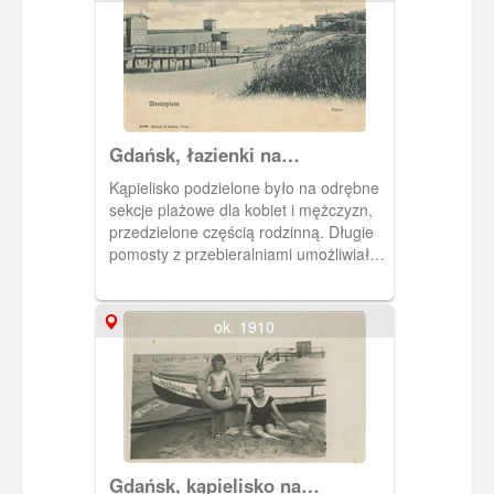
Gdańsk, łazienki na
Westerplatte
Kąpielisko podzielone było na odrębne
sekcje plażowe dla kobiet i mężczyzn,
przedzielone częścią rodzinną. Długie
pomosty z przebieralniami umożliwiały
wejście bezpośrednio do wody bez
potrzeby przechodzenia w stroju
kąpielowym po piasku pomiędzy innymi
ok. 1910
gośćmi. Obieg 1914 r.
Gdańsk, kąpielisko na