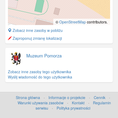
©
OpenStreetMap
contributors.
+
Zobacz inne zasoby w pobliżu
−
Zaproponuj zmianę lokalizacji
Muzeum Pomorza
Zobacz inne zasoby tego użytkownika
Wyślij wiadomość do tego użytkownika
Strona główna
·
Informacje o projekcie
·
Cennik
·
Warunki używania zasobów
·
Kontakt
·
Regulamin
serwisu
·
Polityka prywatności
©
OpenStreetMap
contributors.