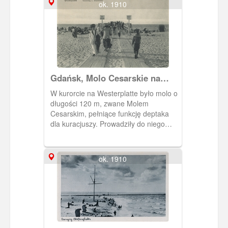
ok. 1910
Gdańsk, Molo Cesarskie na
Westerplatte, Kaisersteg
W kurorcie na Westerplatte było molo o
długości 120 m, zwane Molem
Cesarskim, pełniące funkcję deptaka
dla kuracjuszy. Prowadziły do niego
wprost z hali plażowej ułożone na
piasku kładki.
ok. 1910