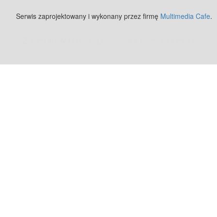
Serwis zaprojektowany i wykonany przez firmę
Multimedia Cafe
.
Zobacz też:
MJ Drone - profesjonalne mycie elewacji z drona
.