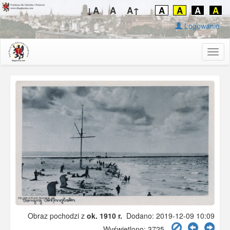
↓A
A
A↑
A
A
A
A
Logowanie
Togg
navig
Obraz pochodzi z
ok. 1910 r.
Dodano: 2019-12-09 10:09
Wyświetlono: 3725