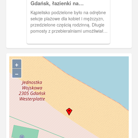
Gdańsk, łazienki na
Westerplatte
Kąpielisko podzielone było na odrębne
sekcje plażowe dla kobiet i mężczyzn,
przedzielone częścią rodzinną. Długie
pomosty z przebieralniami umożliwiały
wejście bezpośrednio do wody bez
potrzeby przechodzenia w stroju
kąpielowym po piasku pomiędzy innymi
gośćmi. Obieg 1914 r.
+
−