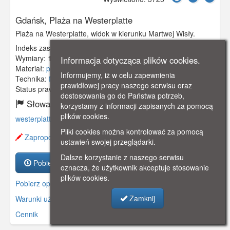
Gdańsk, Plaża na Westerplatte
Plaża na Westerplatte, widok w kierunku Martwej Wisły.
Indeks zasobu:
GSP02402
Wymiary:
140 x 90 mm
Informacja dotycząca plików cookies.
Materiał:
pocztówka
Informujemy, iż w celu zapewnienia
Technika:
fotografia czarno-biała
prawidłowej pracy naszego serwisu oraz
Status prawny:
Użycie Niekomercyjne
dostosowania go do Państwa potrzeb,
Słowa kluczowe:
korzystamy z informacji zapisanych za pomocą
plików cookies.
westerplatte
,
plaża
,
Pliki cookies można kontrolować za pomocą
Zaproponuj zmianę opisu.
ustawień swojej przeglądarki.
Dalsze korzystanie z naszego serwisu
Pobierz zasób
oznacza, że użytkownik akceptuje stosowanie
plików cookies.
Pobierz opis
Zamknij
Warunki używania zasobów.
Cennik