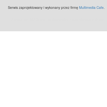
Serwis zaprojektowany i wykonany przez firmę
Multimedia Cafe
.
Zobacz też:
MJ Drone - profesjonalne mycie elewacji z drona
.