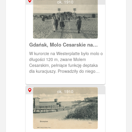
ok. 1910
Gdańsk, Molo Cesarskie na
Westerplatte, Kaisersteg
W kurorcie na Westerplatte było molo o
długości 120 m, zwane Molem
Cesarskim, pełniące funkcję deptaka
dla kuracjuszy. Prowadziły do niego
wprost z hali plażowej ułożone na
piasku kładki.
ok. 1910