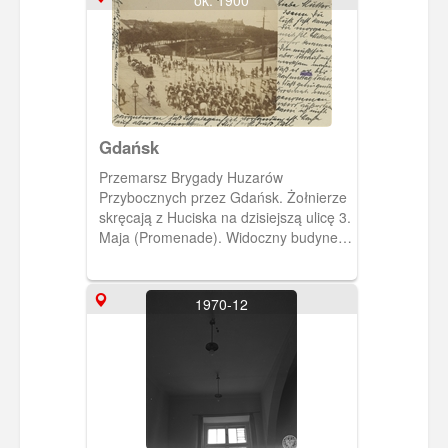
ok. 1900
Gdańsk
Przemarsz Brygady Huzarów
Przybocznych przez Gdańsk. Żołnierze
skręcają z Huciska na dzisiejszą ulicę 3.
Maja (Promenade). Widoczny budynek
Krigsschule (Szkoły Wojennej)-
dzisiejszy Urząd Pracy.
1970-12