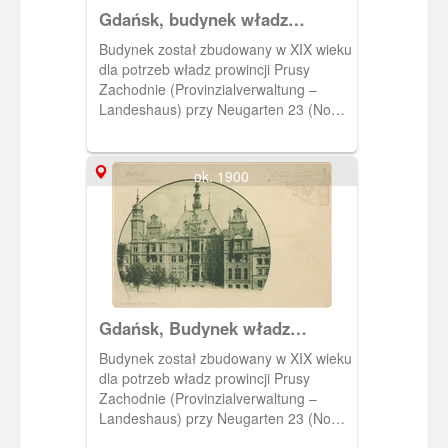
Gdańsk, budynek władz
prowincji Prusy Zachodnie,
Budynek został zbudowany w XIX wieku
Landeshaus
dla potrzeb władz prowincji Prusy
Zachodnie (Provinzialverwaltung –
Landeshaus) przy Neugarten 23 (Nowe
Ogrody). Później siedziba parlamentu
gdańskiego. Obecnie parking przy
siedzibie Komendy Miejskiej Policji.
ok. 1900
Gdańsk, Budynek władz
prowincji Prusy Zachodnie,
Budynek został zbudowany w XIX wieku
Landeshaus
dla potrzeb władz prowincji Prusy
Zachodnie (Provinzialverwaltung –
Landeshaus) przy Neugarten 23 (Nowe
Ogrody). Później siedziba parlamentu