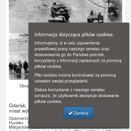
Informacja dotycząca plików cookies.
Informujemy, iż w celu zapewnienia
prawidłowej pracy naszego serwisu oraz
dostosowania go do Państwa potrzeb,
korzystamy z informacji zapisanych za pomocą
plików cookies.
Pliki cookies można kontrolować za pomocą
ustawień swojej przeglądarki.
Obraz pochodzi z
1970-12.
Dodano: 2019-11-24 13:21
Dalsze korzystanie z naszego serwisu
Wyświetlono: 4385
oznacza, że użytkownik akceptuje stosowanie
plików cookies.
Gdańsk; Wydarzenia grudniowe 1970 r. na terenie
miast wybrzeża gdańskiego.
Zamknij
Opancerzone transportery gąsienicowe jadą od strony ul.
Hucisko. W lewym dolnym rogu prawdopodobnie grupa
Milicjantów (ZOMO). Wzdłuż wiaduktu i za nim widać tłum. W