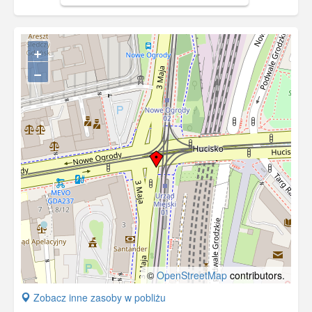
gdańskiego. Obecnie parking przy
siedzibie Komendy Miejskiej Policji.
+
−
©
OpenStreetMap
contributors.
+
Zobacz inne zasoby w pobliżu