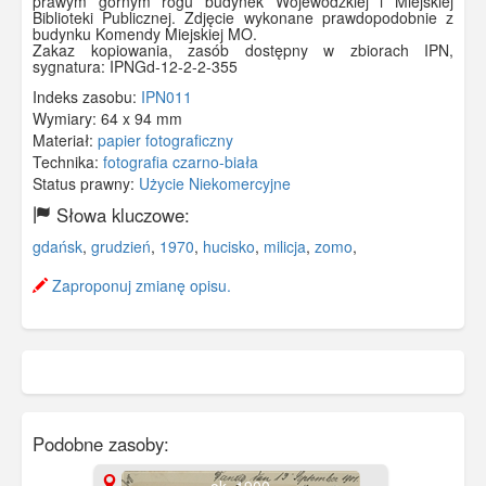
prawym górnym rogu budynek Wojewódzkiej i Miejskiej
Biblioteki Publicznej. Zdjęcie wykonane prawdopodobnie z
budynku Komendy Miejskiej MO.
Zakaz kopiowania, zasób dostępny w zbiorach IPN,
sygnatura: IPNGd-12-2-2-355
Indeks zasobu:
IPN011
Wymiary:
64 x 94 mm
Materiał:
papier fotograficzny
Technika:
fotografia czarno-biała
Status prawny:
Użycie Niekomercyjne
Słowa kluczowe:
gdańsk
,
grudzień
,
1970
,
hucisko
,
milicja
,
zomo
,
Zaproponuj zmianę opisu.
Podobne zasoby: