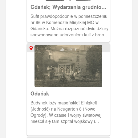
Gdańsk; Wydarzenia grudniowe
1970 r. na terenie miast
Sufit prawdopodobnie w pomieszczeniu
wybrzeża gdańskiego.
nr 96 w Komendzie Miejskiej MO w
Gdańsku. Można rozpoznać dwie dziury
spowodowane uderzeniem kuli z broni
palnej. Zdjęcie wykonane w związku z
zamieszkami podczas wydarzeń
ok. 1917
grudniowych 1970r. Zakaz kopiowania,
zasób dostępny w zbiorach IPN,
sygnatura: IPNGd-12-2-2-229
Gdańsk
Budynek loży masońskiej Einigkeit
(Jedność) na Neugarten 8 (Nowe
Ogrody). W czasie I wojny światowej
mieścił się tam szpital wojskowy i
właśnie jego pacjentów widzimy na
schodach.