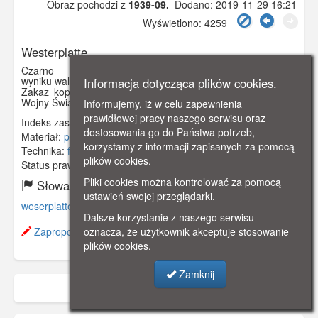
Obraz pochodzi z
1939-09.
Dodano: 2019-11-29 16:21
Wyświetlono: 4259
Westerplatte
Czarno - biała fotografia, przedstawiająca uszkodzony w
wyniku walk budynek Nowych Koszar na Westerplatte.
Informacja dotycząca plików cookies.
Zakaz kopiowania, zasób dostępny w zbiorach Muzeum II
Wojny Światowej w Gdańsku, sygnatura: MIIWS/F/1
Informujemy, iż w celu zapewnienia
prawidłowej pracy naszego serwisu oraz
Indeks zasobu:
MIIW 007
dostosowania go do Państwa potrzeb,
Materiał:
papier fotograficzny
korzystamy z informacji zapisanych za pomocą
Technika:
fotografia czarno-biała
plików cookies.
Status prawny:
Użycie Niekomercyjne
Pliki cookies można kontrolować za pomocą
Słowa kluczowe:
ustawień swojej przeglądarki.
weserplatte
,
wrzesień
,
ii wojna światowa
,
nowe koszary
,
Dalsze korzystanie z naszego serwisu
Zaproponuj zmianę opisu.
oznacza, że użytkownik akceptuje stosowanie
plików cookies.
Zamknij