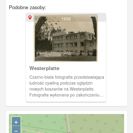
Podobne zasoby:
1939
Westerplatte
Czarno-biała fotografia przedstawiająca
ludność cywilną podczas oględzin
nowych koszarów na Westerplatte.
Fotografia wykonana po zakończeniu
działań wojennych i oczyszczeniu
nowych koszarów. Zakaz kopiowania,
zasób dostępny w zbiorach Muzeum II
Wojny Światowej w Gdańsku,
+
sygnatura: MIIWS/F/769
−