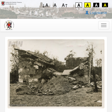
↓A
A
A↑
A
A
A
A
Logowanie
Togg
navig