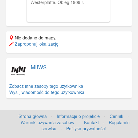
Westerplatte. Obieg 1909 r.
Nie dodano do mapy.
Zaproponuj lokalizację
MIIWS
Zobacz inne zasoby tego użytkownika
Wyślij wiadomość do tego użytkownika
Strona główna
·
Informacje o projekcie
·
Cennik
·
Warunki używania zasobów
·
Kontakt
·
Regulamin
serwisu
·
Polityka prywatności