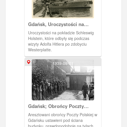
Gdańsk, Uroczystości na
pokładzie Schleswig Holstein
Uroczystości na pokładzie Schleswig
Holstein, które odbyły się podczas
wizyty Adolfa Hitlera po zdobyciu
Westerplatte.
1939-09-01
Gdańsk; Obrońcy Poczty
Polskiej w Gdańsku po
Aresztowani obrońcy Poczty Polskiej w
poddaniu placówki.
Gdańsku ustawieni pod ściana
budynku, prawdopodobnie na tyłach