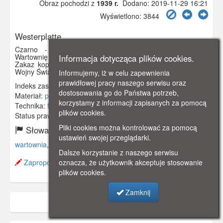
Obraz pochodzi z
1939 r.
Dodano: 2019-11-29 16:21
Wyświetlono: 3844
Westerplatte
Czarno - biała fotografia, przedstawiająca zniszczoną
Wartownię nr 2 na Westerplatte, stan na koniec 1939 r.
Informacja dotycząca plików cookies.
Zakaz kopiowania, zasób dostępny w zbiorach Muzeum II
Wojny Światowej w Gdańsku, sygnatura: MIIWS/F/2
Informujemy, iż w celu zapewnienia
prawidłowej pracy naszego serwisu oraz
Indeks zasobu:
MIIW008
dostosowania go do Państwa potrzeb,
Materiał:
papier fotograficzny
korzystamy z informacji zapisanych za pomocą
Technika:
fotografia czarno-biała
plików cookies.
Status prawny:
Użycie Niekomercyjne
Pliki cookies można kontrolować za pomocą
Słowa kluczowe:
ustawień swojej przeglądarki.
wartownia
,
wrzesień
,
ii wojna światowa
,
westerplatte
,
Dalsze korzystanie z naszego serwisu
oznacza, że użytkownik akceptuje stosowanie
Zaproponuj zmianę opisu.
plików cookies.
Zamknij