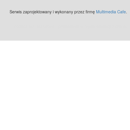
Serwis zaprojektowany i wykonany przez firmę
Multimedia Cafe
.
Zobacz też:
MJ Drone - profesjonalne mycie elewacji z drona
.