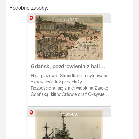
Podobne zasoby:
ok. 1900
Gdańsk, pozdrowienia z hali
plażowej na Westerplatte
Hala plażowa (Strandhalle) usytuowana
była w lesie tuż przy plaży.
Rozpościerał się z niej widok na Zatokę
Gdańską, klif w Orłowie oraz Oksywie.
Obieg 1902 r.
1939-09