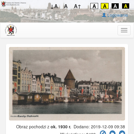
↓A
A
A↑
A
A
A
A
Logowanie
Togg
navig
Obraz pochodzi z
ok. 1930 r.
Dodano: 2019-12-09 09:38