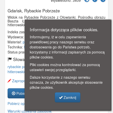
Wyświetlono: 3409
Gdańsk, Rybackie Pobrzeże
Widok na Rybackie Pobrzeże z Ołowianki. Pośrodku obrazu
Baszta Łabędź. Na fotografii rzucające się w oczy
hitlerowskie flagi.
Informacja dotycząca plików cookies.
Indeks zasobu:
GSP02203
Informujemy, iż w celu zapewnienia
Wydawca:
ANTIEK/ Foto-Reinke, Danzig
prawidłowej pracy naszego serwisu oraz
Materiał:
pocztówka
dostosowania go do Państwa potrzeb,
Technika:
fotografia barwna
korzystamy z informacji zapisanych za pomocą
Status prawny:
Użycie Niekomercyjne
plików cookies.
Słowa kluczowe:
Pliki cookies można kontrolować za pomocą
rybackie pobrzeże
,
baszta łabędź
,
ołowianka
,
niemcy
,
ustawień swojej przeglądarki.
hitlerowskie
,
Dalsze korzystanie z naszego serwisu
Zaproponuj zmianę opisu.
oznacza, że użytkownik akceptuje stosowanie
plików cookies.
Pobierz zasób
Zamknij
Pobierz opis
Warunki używania zasobów.