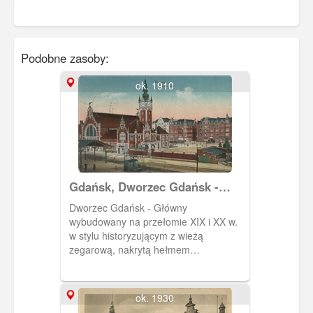
Podobne zasoby:
ok. 1910
Gdańsk, Dworzec Gdańsk -
Główny, Danzig Hauptbanhof
Dworzec Gdańsk - Główny
wybudowany na przełomie XIX i XX w.
w stylu historyzującym z wieżą
zegarową, nakrytą hełmem
inspirowanym na zwieńczeniu wieży
gdańskiego kościoła św. Katarzyny.
ok. 1930