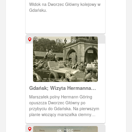
Widok na Dworzec Główny kolejowy w
Gdańsku.
1939-09-21
Gdańsk; Wizyta Hermanna
Göringa w zajętym Gdańsku
Marszałek polny Hermann Göring
opuszcza Dworzec Główny po
przybyciu do Gdańska. Na pierwszym
planie wiozący marszałka ciemny
odkryty samochód osobowy marki
Mercedes (widoczny znak firmowy na
ok. 1910