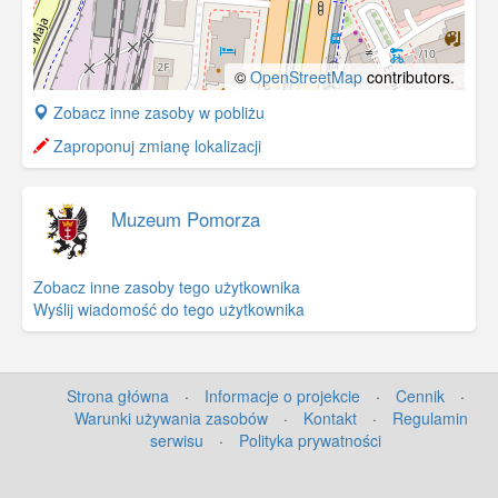
©
OpenStreetMap
contributors.
+
Zobacz inne zasoby w pobliżu
−
Zaproponuj zmianę lokalizacji
Muzeum Pomorza
Zobacz inne zasoby tego użytkownika
Wyślij wiadomość do tego użytkownika
Strona główna
·
Informacje o projekcie
·
Cennik
·
Warunki używania zasobów
·
Kontakt
·
Regulamin
serwisu
·
Polityka prywatności
©
OpenStreetMap
contributors.