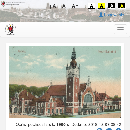
↓A
A
A↑
A
A
A
A
Logowanie
Togg
navig
Obraz pochodzi z
ok. 1900 r.
Dodano: 2019-12-09 09:42