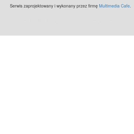
Serwis zaprojektowany i wykonany przez firmę
Multimedia Cafe
.
Zobacz też:
MJ Drone - profesjonalne mycie elewacji z drona
.