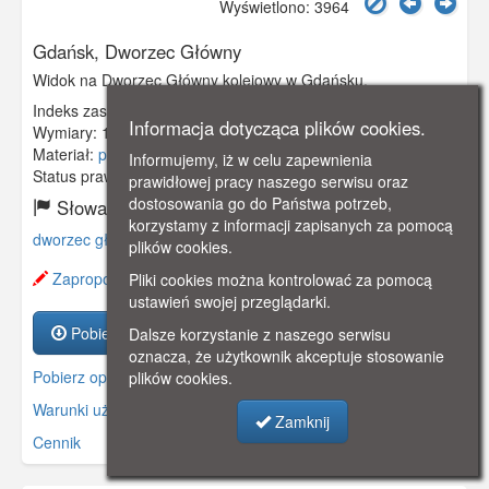
Wyświetlono: 3964
Gdańsk, Dworzec Główny
Widok na Dworzec Główny kolejowy w Gdańsku.
Indeks zasobu:
GSP02227
Informacja dotycząca plików cookies.
Wymiary:
140 x 90 mm
Materiał:
pocztówka
Informujemy, iż w celu zapewnienia
Status prawny:
Użycie Niekomercyjne
prawidłowej pracy naszego serwisu oraz
dostosowania go do Państwa potrzeb,
Słowa kluczowe:
korzystamy z informacji zapisanych za pomocą
dworzec główny
,
dworzec kolejowy
,
plików cookies.
Zaproponuj zmianę opisu.
Pliki cookies można kontrolować za pomocą
ustawień swojej przeglądarki.
Pobierz zasób
Dalsze korzystanie z naszego serwisu
oznacza, że użytkownik akceptuje stosowanie
Pobierz opis
plików cookies.
Warunki używania zasobów.
Zamknij
Cennik