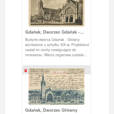
Gdańsk, Dworzec Gdańsk -
Główny, Danzig Hauptbanhof
Budynki dworca Gdańsk - Główny
wzniesione u schyłku XIX w. Projektanci
nadali im cechy nawiązujące do
renesansu. Wieża zegarowa została
nakryta hełmem, który swym kształtem
przypomina zwieńczenie wieży
gdańskiego kościoła św. Katarzyny.
ok. 1900
Gdańsk, Dworzec Główny