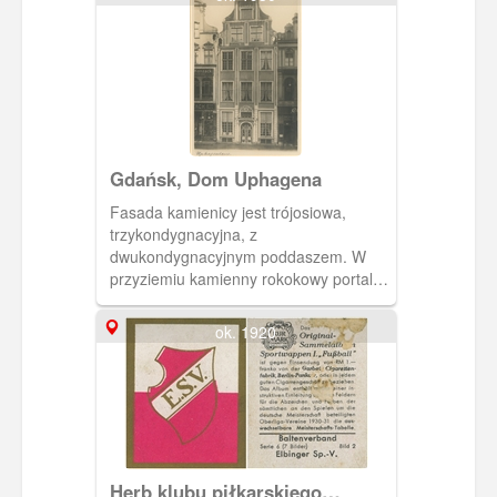
Gdańsk, Dom Uphagena
Fasada kamienicy jest trójosiowa,
trzykondygnacyjna, z
dwukondygnacyjnym poddaszem. W
przyziemiu kamienny rokokowy portal z
herbem rodziny Uphagenów. Rokokowe
drzwi są rekonstruowane, a nadświetle
ok. 1920
z monogramem Johanna i Abigail
Uphagenów oryginalne.
Herb klubu piłkarskiego