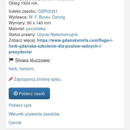
Obieg 1924 rok.
Indeks zasobu:
GSP02341
Wydawca:
W. F. Burau, Danzig
Wymiary:
90 x 140 mm
Materiał:
pocztówka
Status prawny:
Użycie Niekomercyjne
Zobacz więcej:
https://www.gdanskstrefa.com/flaga-i-
herb-gdanska-szkolenie-dla-poslow-radnych-i-
prezydenta/
Słowa kluczowe:
herb
,
herbem
,
Zaproponuj zmianę opisu.
Pobierz zasób
Pobierz opis
Warunki używania zasobów.
Cennik