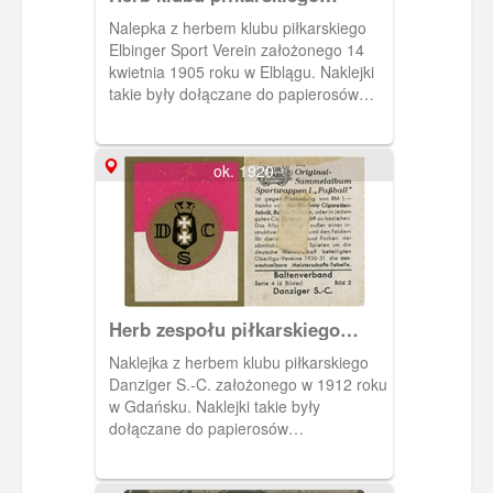
Elbinger Sport-Verein
Nalepka z herbem klubu piłkarskiego
Elbinger Sport Verein założonego 14
kwietnia 1905 roku w Elblągu. Naklejki
takie były dołączane do papierosów
wytwarzanych przez Garbaty
Cigarettenfabrik z Berlina. Gdańska filia
tej firmy mieściła się na Weidengasse
ok. 1920
35-39 (Łąkowa).
Herb zespołu piłkarskiego
Danziger Sport-Club
Naklejka z herbem klubu piłkarskiego
Danziger S.-C. założonego w 1912 roku
w Gdańsku. Naklejki takie były
dołączane do papierosów
produkowanych przez Garbaty
Cigarettenfabrik i kolekcjonowane w