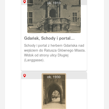
specjalnych albumach. Gdański oddział
ok. 1910
tej berlińskiej firmy mieścił się na
Weidengasse 35-39 (ulica Łąkowa 35-
39).
Gdańsk, Schody i portal
Ratusza Głównego Miasta
Schody i portal z herbem Gdańska nad
wejściem do Ratusza Głównego Miasta.
Widok od strony ulicy Długiej
(Langgasse).
ok. 1930