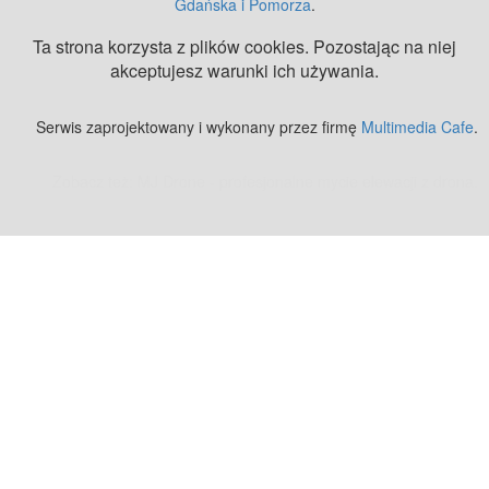
Gdańska i Pomorza
.
Ta strona korzysta z plików cookies. Pozostając na niej
akceptujesz warunki ich używania.
Serwis zaprojektowany i wykonany przez firmę
Multimedia Cafe
.
Zobacz też:
MJ Drone - profesjonalne mycie elewacji z drona
.