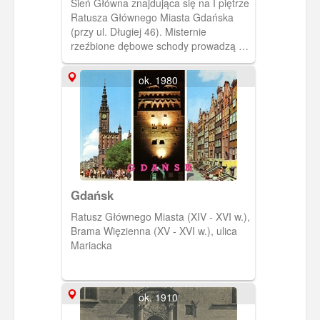
Sień Główna znajdująca się na I piętrze
(Rathaus, Diele)
Ratusza Głównego Miasta Gdańska
(przy ul. Długiej 46). Misternie
rzeźbione dębowe schody prowadzą na
II piętro. Malowidło umieszczone
niegdyś na suficie nie przetrwało II
ok. 1980
wojny światowej (ob. znajduje się tam
obraz wykonany przez Józefę Wnukową
przedstawiający wjazd Jana III
Sobieskiego do Gdańska w 1677 r.
Gdańsk
Ratusz Głównego Miasta (XIV - XVI w.),
Brama Więzienna (XV - XVI w.), ulica
Mariacka
ok. 1910