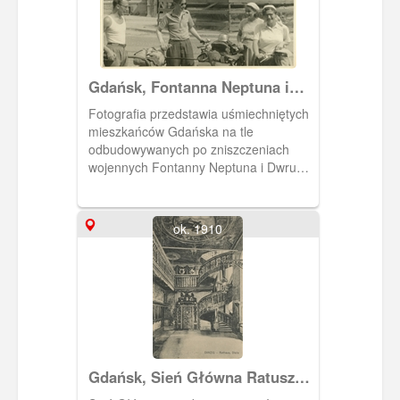
wieków XVI - XVII.
Gdańsk, Fontanna Neptuna i
Dwór Artusa
Fotografia przedstawia uśmiechniętych
mieszkańców Gdańska na tle
odbudowywanych po zniszczeniach
wojennych Fontanny Neptuna i Dwru
Artusa.
ok. 1910
Gdańsk, Sień Główna Ratusza
Głównego Miasta Gdańska