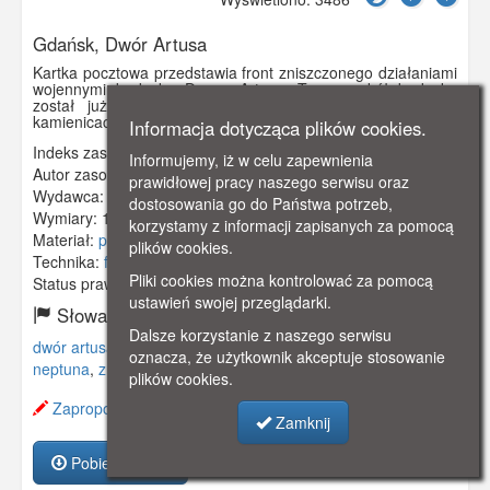
Gdańsk, Dwór Artusa
Kartka pocztowa przedstawia front zniszczonego działaniami
wojennymi budynku Dworu Artusa. Teren wokół budynku
został już uporządkowany. W sąsiadujących z dworem
kamienicach brak okien. Brak też fontanny Neptuna.
Informacja dotycząca plików cookies.
Indeks zasobu:
GSP02405
Informujemy, iż w celu zapewnienia
Autor zasobu:
Fot. Edward Falkowski
prawidłowej pracy naszego serwisu oraz
Wydawca:
Książka i Wiedza
dostosowania go do Państwa potrzeb,
Wymiary:
140 x 90 mm
korzystamy z informacji zapisanych za pomocą
Materiał:
pocztówka
plików cookies.
Technika:
fotografia czarno-biała
Pliki cookies można kontrolować za pomocą
Status prawny:
Użycie Niekomercyjne
ustawień swojej przeglądarki.
Słowa kluczowe:
Dalsze korzystanie z naszego serwisu
dwór artusa
,
neptunsbrunnen
,
neptuna
,
neptun
,
fontanna
oznacza, że użytkownik akceptuje stosowanie
neptuna
,
zniszczenia
,
plików cookies.
Zaproponuj zmianę opisu.
Zamknij
Pobierz zasób