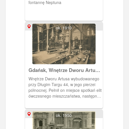
fontannę Neptuna
ok. 1910
Gdańsk, Wnętrze Dworu Artusa,
Danzig Das Innere Des
Wnętrze Dworu Artusa wybudowanego
Artushofes
przy Długim Targu 44, w jego pierzei
północnej. Pełnił on miejsce spotkań elit
ówczesnego mieszczaństwa, następnie
kupieckiej giełdy. Obecnie spełnia rolę
muzealną i reprezentacyjną. Tu
odbywają się uroczystości miejskie,
ok. 1950
koncerty itp. Widoczny na zdjęciu
bogaty wystrój wnętrza pochodzi z