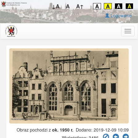
↓A
A
A↑
A
A
A
A
Logowanie
Togg
navig
Obraz pochodzi z
ok. 1950 r.
Dodano: 2019-12-09 10:09
Wyświetlono: 3486