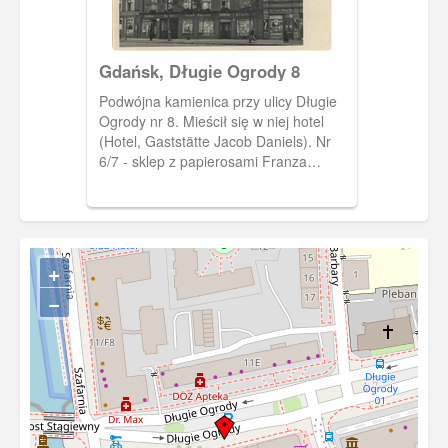
Gdańsk, Długie Ogrody 8
Podwójna kamienica przy ulicy Długie
Ogrody nr 8. Mieścił się w niej hotel
(Hotel, Gaststätte Jacob Daniels). Nr
6/7 - sklep z papierosami Franza
Koeniga. Kamienica jak większość
budynków Długich Ogrodów nie
przetrwała wojny i nie została
odbudowana. Obecnie w tym miejscu
znajdują się kamienice zbudowane w
+
latach 90.
−