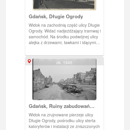
Gdańsk, Długie Ogrody
Widok na zachodnią część ulicy Długie
Ogrody. Widać nadjeżdżający tramwaj i
samochód. Na środku podwójnej ulicy
alejka z drzewami, ławkami i idącymi
ludźmi Po przeciwnej stronie ulicy ledwo
widoczna nisko zabudowana pierzeja
północna Długich Ogrodów. Na środku
ok. 1945
fotografii za drzewami widoczne baszty
Bramy Stągiewnej.
Gdańsk, Ruiny zabudowań
Długich Ogrodów
Widok na zrujnowane pierzeje ulicy
Długie Ogrody, pośrodku ulicy sterta
kaloryferów i instalacji ze zniszczonych