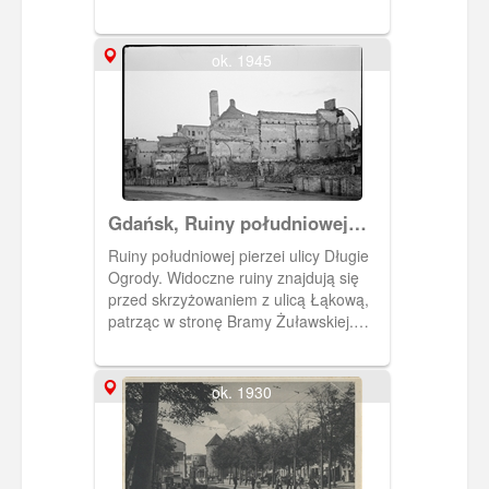
ok. 1945
Gdańsk, Ruiny południowej
pierzei ulicy Długie Ogrody
Ruiny południowej pierzei ulicy Długie
Ogrody. Widoczne ruiny znajdują się
przed skrzyżowaniem z ulicą Łąkową,
patrząc w stronę Bramy Żuławskiej.
Ulica Długie Ogrody oświetlana była
przez charakterystyczne lampy
zamontowane w latach 30 XX wieku.
ok. 1930
Widoczne są również stosy cegieł ze
zniszczonych budynków.