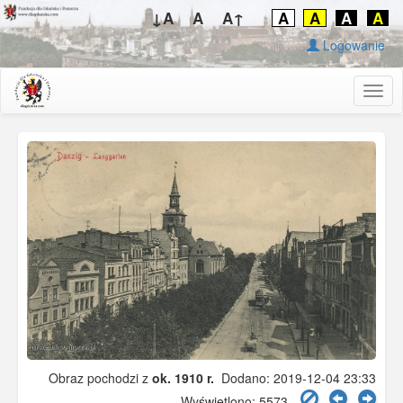
↓A
A
A↑
A
A
A
A
Logowanie
Togg
navig
Obraz pochodzi z
ok. 1910 r.
Dodano: 2019-12-04 23:33
Wyświetlono: 5573