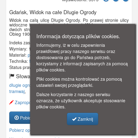
Gdańsk, Widok na całe Długie Ogrody
Widok na całą ulicę Długie Ogrody. Po prawej stronie ulicy
widoczne tory tramwajowe i tramwaj. Widoczne pierzeje po
dwóch stronach ulicy, przez środek ulicy aleja z drzewami.
Obieg 1908 rok.
Informacja dotycząca plików cookies.
Indeks zasobu:
GSP02642
Informujemy, iż w celu zapewnienia
Wymiary:
140 x 90 mm
prawidłowej pracy naszego serwisu oraz
Materiał:
papier fotograficzny
dostosowania go do Państwa potrzeb,
Technika:
fotografia czarno-biała
korzystamy z informacji zapisanych za pomocą
Status prawny:
Użycie Niekomercyjne
plików cookies.
Słowa kluczowe:
Pliki cookies można kontrolować za pomocą
długie ogrody
,
kościól
,
kościół św. barbary
,
drzewa
,
ustawień swojej przeglądarki.
tramwaj
,
Dalsze korzystanie z naszego serwisu
oznacza, że użytkownik akceptuje stosowanie
Zaproponuj zmianę opisu.
plików cookies.
Pobierz zasób
Zamknij
Pobierz opis