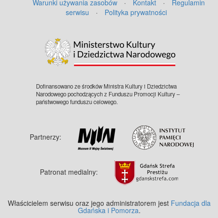
Warunki używania zasobów
·
Kontakt
·
Regulamin
serwisu
·
Polityka prywatności
©
OpenStreetMap
contributors.
Dofinansowano ze środków Ministra Kultury i Dziedzictwa
Narodowego pochodzących z Funduszu Promocji Kultury –
państwowego funduszu celowego.
Partnerzy:
Patronat medialny:
Właścicielem serwisu oraz jego administratorem jest
Fundacja dla
Gdańska i Pomorza
.