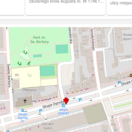
zaufanego króla Augusta III. W 1796 r.
ulicy miejs
stał się własnością króla Prus i ten
przeznaczył budynek na siedzibę
lokalnego gubernatora, a następnie
dowódcy gdańskiego garnizonu i taką
funkcję pełnił do roku 1905 kiedy został
rozebrany ze względu na zły stan
techniczny oraz wybudowania
Komendantury generalnej u zbiegu ulic
Silberhütte (Hucisko) i Elisabethwall
(dziś Wały Jagiellońskie).