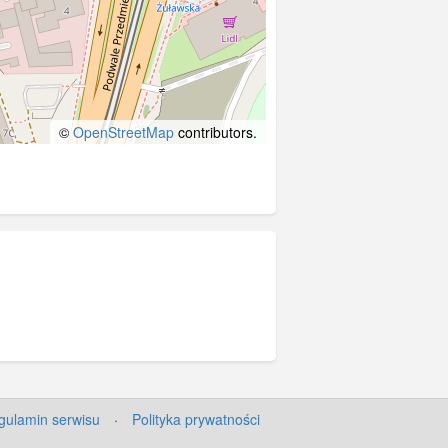
©
OpenStreetMap
contributors.
gulamin serwisu
·
Polityka prywatności