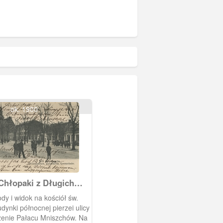
ok. 1900
Chłopaki z Długich
dy i widok na kościół św.
dynki północnej pierzei ulicy
zenie Pałacu Mniszchów. Na