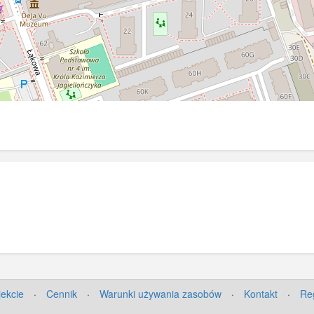
jekcie
·
Cennik
·
Warunki używania zasobów
·
Kontakt
·
Re