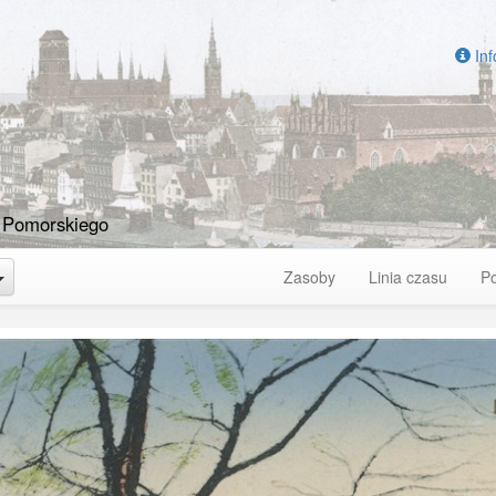
Inf
 Pomorskiego
Toggle Dropdown
Zasoby
Linia czasu
P