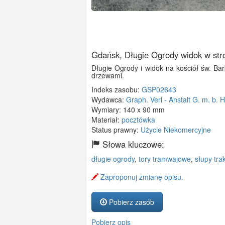
Gdańsk, Długie Ogrody widok w str
Długie Ogrody i widok na kościół św. Bar
drzewami.
Indeks zasobu:
GSP02643
Wydawca:
Graph. Verl - Anstalt G. m. b. H
Wymiary:
140 x 90 mm
Materiał:
pocztówka
Status prawny:
Użycie Niekomercyjne
Słowa kluczowe:
długie ogrody
,
tory tramwajowe
,
słupy trak
Zaproponuj zmianę opisu.
Pobierz zasób
Pobierz opis