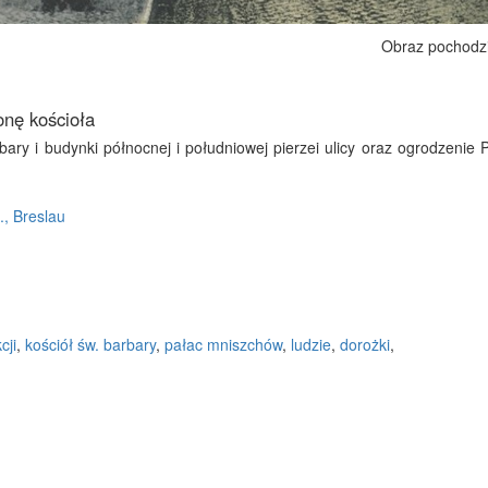
Obraz pochodz
onę kościoła
bary i budynki północnej i południowej pierzei ulicy oraz ogrodzenie 
., Breslau
cji
,
kościół św. barbary
,
pałac mniszchów
,
ludzie
,
dorożki
,