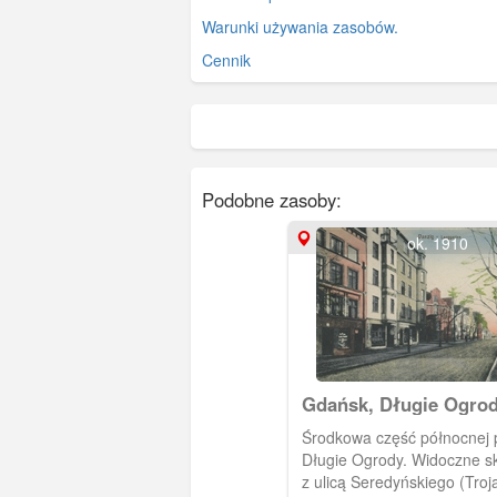
Warunki używania zasobów.
Cennik
Podobne zasoby:
ok. 1910
Gdańsk, Długie Ogro
środkowa część
Środkowa część północnej pi
Długie Ogrody. Widoczne s
z ulicą Seredyńskiego (Troj