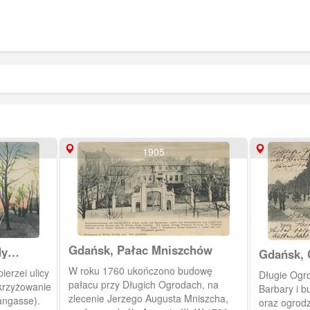
1905
Gdańsk, Pałac Mniszchów
dy
Gdańsk, 
Ogrodów
W roku 1760 ukończono budowę
erzei ulicy
Długie Ogro
pałacu przy Długich Ogrodach, na
krzyżowanie
Barbary i bu
zlecenie Jerzego Augusta Mniszcha,
angasse).
oraz ogrod