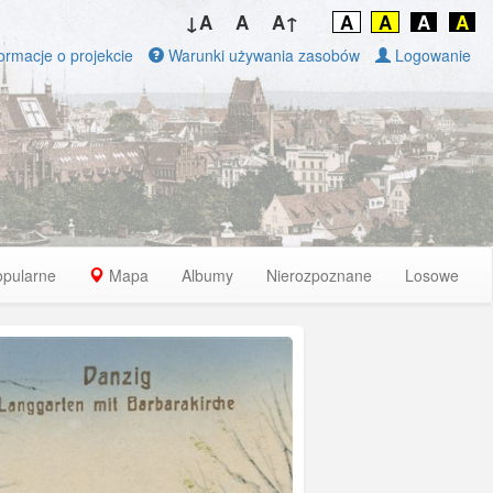
↓A
A
A↑
A
A
A
A
ormacje o projekcie
Warunki używania zasobów
Logowanie
opularne
Mapa
Albumy
Nierozpoznane
Losowe