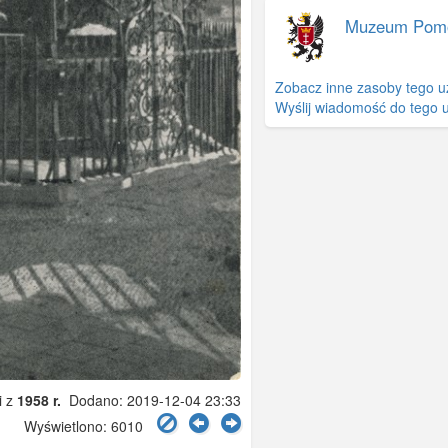
Muzeum Pom
Zobacz inne zasoby tego u
Wyślij wiadomość do tego 
i z
1958 r.
Dodano: 2019-12-04 23:33
Wyświetlono: 6010