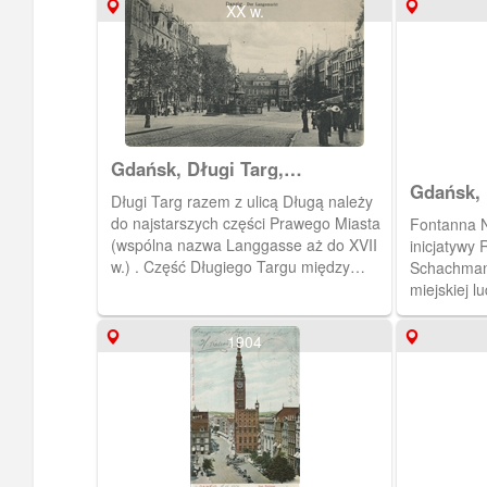
XX w.
Gdańsk, Długi Targ,
Langemarkt
Gdańsk, 
Długi Targ razem z ulicą Długą należy
Danzig 
do najstarszych części Prawego Miasta
Fontanna N
(wspólna nazwa Langgasse aż do XVII
inicjatywy 
w.) . Część Długiego Targu między
Schachman
ratuszem a Studnią Neptuna nazywano
miejskiej l
w 1653 roku Ferkelmarkt (Prosięcy Targ
Znajduje si
- nazwa ironiczna).
reprezenta
1904
Miasta, w p
Ratusza G