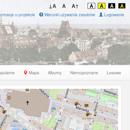
↓A
A
A↑
A
A
A
A
ormacje o projekcie
Warunki używania zasobów
Logowanie
opularne
Mapa
Albumy
Nierozpoznane
Losowe