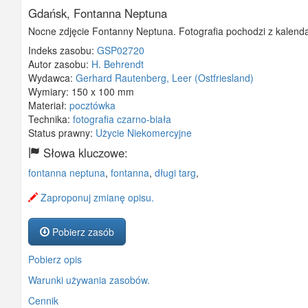
Gdańsk, Fontanna Neptuna
Nocne zdjęcie Fontanny Neptuna. Fotografia pochodzi z kalenda
Indeks zasobu:
GSP02720
Autor zasobu:
H. Behrendt
Wydawca:
Gerhard Rautenberg, Leer (Ostfriesland)
Wymiary:
150 x 100 mm
Materiał:
pocztówka
Technika:
fotografia czarno-biała
Status prawny:
Użycie Niekomercyjne
Słowa kluczowe:
fontanna neptuna
,
fontanna
,
długi targ
,
Zaproponuj zmianę opisu.
Pobierz zasób
Pobierz opis
Warunki używania zasobów.
Cennik