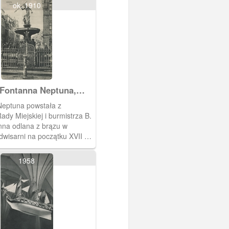
ok. 1910
Fontanna Neptuna,
Das Neptunsbrunnen
eptuna powstała z
Rady Miejskiej i burmistrza B.
na odlana z brązu w
udwisarni na początku XVII w.
ę w najbardziej
cyjnej części Głównego
1958
obliżu Dworu Artusa i
łównego Miasta.