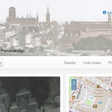
Inf
 Pomorskiego
Toggle Dropdown
Zasoby
Linia czasu
P
+
−