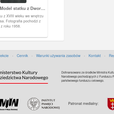
Model statku z Dworu
ku z XVIII wieku we wnętrzu
sa. Fotografia pochodzi z
 z roku 1958.
jekcie
·
Cennik
·
Warunki używania zasobów
·
Kontakt
·
Re
Dofinansowano ze środków Ministra Kultu
Narodowego pochodzących z Funduszu Pr
państwowego funduszu celowego.
Patronat medialny: