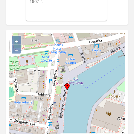
1907 r.
+
−