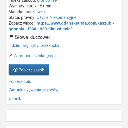
Indeks zasobu:
GSP03119
Wymiary:
100 x 151 mm
Materiał:
pocztówka
Status prawny:
Użycie Niekomercyjne
Zobacz więcej:
https://www.gdanskstrefa.com/kaszubi-
gdansku-1930-1939-film-zdjecia/
Słowa kluczowe:
ludzie
,
targ
,
ryby
,
przekupka
,
Zaproponuj zmianę opisu.
Pobierz zasób
Pobierz opis
Warunki używania zasobów.
Cennik