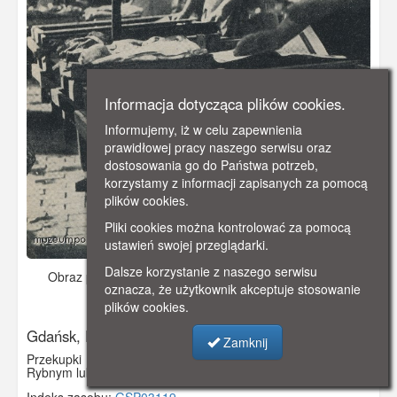
Informacja dotycząca plików cookies.
Informujemy, iż w celu zapewnienia
prawidłowej pracy naszego serwisu oraz
dostosowania go do Państwa potrzeb,
korzystamy z informacji zapisanych za pomocą
plików cookies.
Pliki cookies można kontrolować za pomocą
ustawień swojej przeglądarki.
Dalsze korzystanie z naszego serwisu
Obraz pochodzi z
ok. 1930 r.
Dodano: 2021-11-08 12:15
oznacza, że użytkownik akceptuje stosowanie
Wyświetlono: 2941
plików cookies.
Gdańsk, Przekupki handlujące rybami
Zamknij
Przekupki handlujące rybami, Prawdopodobnie na Targu
Rybnym lub Rybackim Pobrzeżu.