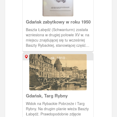
Gdańsk zabytkowy w roku 1950
Baszta Łabędź (Schwanturm) została
wzniesiona w drugiej połowie XV w. na
miejscu znajdującej się tu wcześniej
Baszty Rybackiej, stanowiącej część
umocnień zamku krzyżackiego.
Mieszkańcy Gdańska rychło po
ok. 1910
wygnaniu Krzyżaków z miasta (1454 r.)
zburzyli wszystkie ich budowle,
zostawiając gdzieniegdzie tylko
fundamenty. Basztę Łabędź
posadowiono właśnie na fundamentach
poprzedniej Baszty Rybackiej,
nawiązując zresztą do jej formy.
Gdańsk, Targ Rybny
Podstawową różnicą było inne
usytuowanie płaskiego ścięcia cylindra
Widok na Rybackie Pobrzeże i Targ
baszty – tym razem od strony miasta, a
Rybny. Na drugim planie wieża Baszty
nie od strony zamku.
Łabędź. Prawdopodobnie zdjęcie