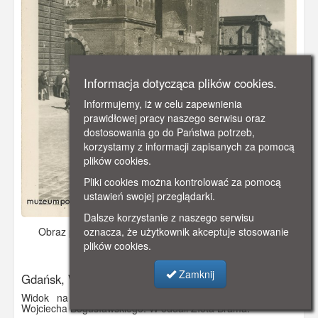
Informacja dotycząca plików cookies.
Informujemy, iż w celu zapewnienia
prawidłowej pracy naszego serwisu oraz
dostosowania go do Państwa potrzeb,
korzystamy z informacji zapisanych za pomocą
plików cookies.
Pliki cookies można kontrolować za pomocą
ustawień swojej przeglądarki.
Dalsze korzystanie z naszego serwisu
oznacza, że użytkownik akceptuje stosowanie
Obraz pochodzi z
ok. 1960 r.
Dodano: 2021-11-08 12:15
plików cookies.
Wyświetlono: 3287
Zamknij
Gdańsk, Wieża Więzienna, Katownia
Widok na Katownię i Wieżę Więzienną od wlotu ulicy
Wojciecha Bogusławskiego. W oddali Złota Brama.