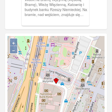
Bramę), Wieżę Więzienną, Katownię i
budynek banku Rzeszy Niemieckiej. Na
bramie, nad wejściem, znajduje się
polski orzeł z herbami Gdańska i Prus
Królewskich. Po lewej stronie widoczny
róg Danzigerhof.
+
−