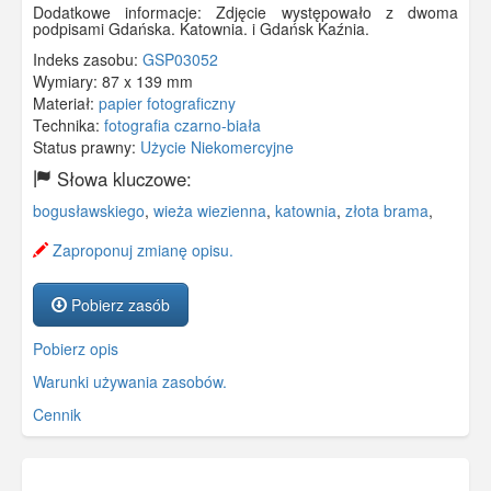
Dodatkowe informacje: Zdjęcie występowało z dwoma
podpisami Gdańska. Katownia. i Gdańsk Kaźnia.
Indeks zasobu:
GSP03052
Wymiary:
87 x 139 mm
Materiał:
papier fotograficzny
Technika:
fotografia czarno-biała
Status prawny:
Użycie Niekomercyjne
Słowa kluczowe:
bogusławskiego
,
wieża wiezienna
,
katownia
,
złota brama
,
Zaproponuj zmianę opisu.
Pobierz zasób
Pobierz opis
Warunki używania zasobów.
Cennik