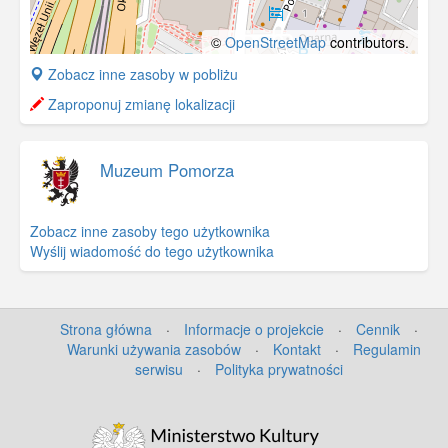
©
OpenStreetMap
contributors.
+
Zobacz inne zasoby w pobliżu
−
Zaproponuj zmianę lokalizacji
Muzeum Pomorza
Zobacz inne zasoby tego użytkownika
Wyślij wiadomość do tego użytkownika
Strona główna
·
Informacje o projekcie
·
Cennik
·
Warunki używania zasobów
·
Kontakt
·
Regulamin
serwisu
·
Polityka prywatności
©
OpenStreetMap
contributors.