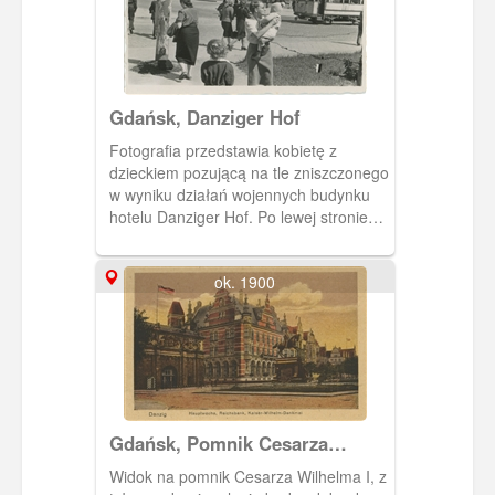
Gdańsk, Danziger Hof
Fotografia przedstawia kobietę z
dzieckiem pozującą na tle zniszczonego
w wyniku działań wojennych budynku
hotelu Danziger Hof. Po lewej stronie
fotografii widoczne odbudowane
budynki. Budynek hotelu Danziger Hof
ok. 1900
nie został odbudowany. Zbudowano w
tym miejscy pawilon handlowy
(meblowy) późniejszy budynek LOT.
Widoczny też przedwojenny wóz
tramwaju.
Gdańsk, Pomnik Cesarza
Wilhelma I
Widok na pomnik Cesarza Wilhelma I, z