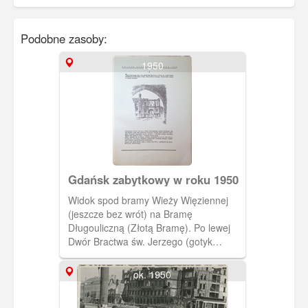
Podobne zasoby:
1950
Gdańsk zabytkowy w roku 1950
Widok spod bramy Wieży Więziennej
(jeszcze bez wrót) na Bramę
Długouliczną (Złotą Bramę). Po lewej
Dwór Bractwa św. Jerzego (gotyk
flandryjski). Nie ma jeszcze figury
świętego ze smokiem. Brama
ok. 1950
Długouliczna nie posiada figur na
szczycie.