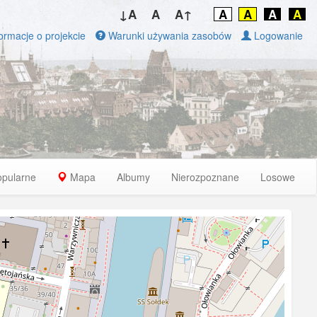
↓A
A
A↑
A
A
A
A
ormacje o projekcie
Warunki używania zasobów
Logowanie
opularne
Mapa
Albumy
Nierozpoznane
Losowe