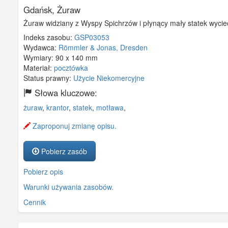
Gdańsk, Żuraw
Żuraw widziany z Wyspy Spichrzów i płynący mały statek wyci
Indeks zasobu:
GSP03053
Wydawca:
Römmler & Jonas, Dresden
Wymiary:
90 x 140 mm
Materiał:
pocztówka
Status prawny:
Użycie Niekomercyjne
Słowa kluczowe:
żuraw
,
krantor
,
statek
,
motława
,
Zaproponuj zmianę opisu.
Pobierz zasób
Pobierz opis
Warunki używania zasobów.
Cennik