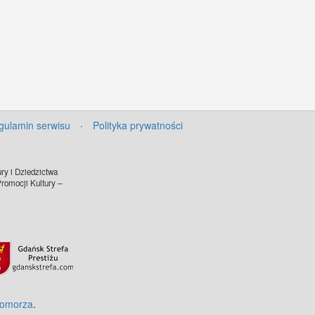
gulamin serwisu
·
Polityka prywatności
ry i Dziedzictwa
omocji Kultury –
Pomorza
.