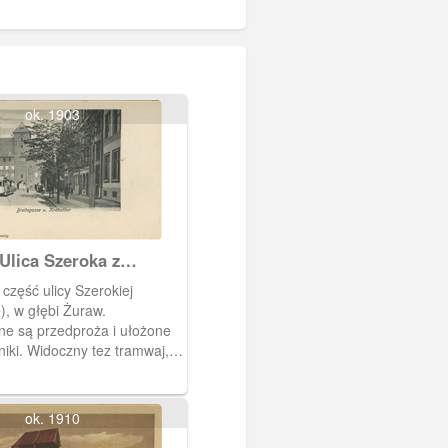
ok. 1903
Ulica Szeroka z
m
część ulicy Szerokiej
), w głębi Żuraw.
ne są przedproża i ułożone
iki. Widoczny tez tramwaj,
wał po ulicy Szerokiej.
ok. 1910