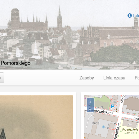
Inf
 Pomorskiego
Toggle Dropdown
Zasoby
Linia czasu
P
+
−