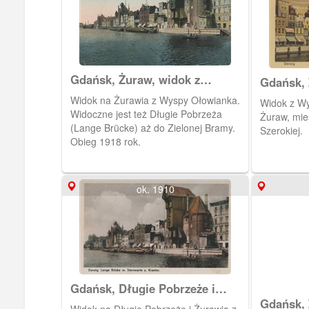
wnętrzach baszt mieściły się strzelnice
przystosowane do ciężkiej i lekkiej broni
palnej.
Gdańsk, Żuraw, widok z
Gdańsk,
Ołowianki
Widok na Żurawia z Wyspy Ołowianka.
Widok z W
Widoczne jest też Długie Pobrzeża
Żuraw, mie
(Lange Brücke) aż do Zielonej Bramy.
Szerokiej.
Obieg 1918 rok.
ok. 1910
Gdańsk, Długie Pobrzeże i
Żuraw
Gdańsk,
Widok na Długie Pobrzeże i Żurawia z