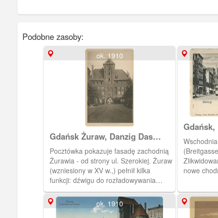
Podobne zasoby:
ok. 1910
Gdańsk, 
Gdańsk Żuraw, Danzig Das
Żurawie
Wschodnia 
Krantor
Pocztówka pokazuje fasadę zachodnią
(Breitgasse
Żurawia - od strony ul. Szerokiej. Żuraw
Zlikwidowa
(wzniesiony w XV w.,) pełnił kilka
nowe chodn
funkcji: dźwigu do rozładowywania
który kurso
statków, bramy miejskiej (jednej z kilku
wodnych bram Głównego Miasta) oraz
ok. 1910
był jedną z budowli obronnych - we