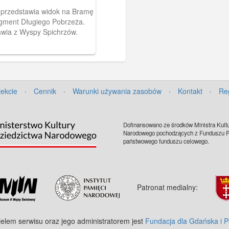
przedstawia widok na Bramę
agment Długiego Pobrzeża.
awia z Wyspy Spichrzów.
jekcie
·
Cennik
·
Warunki używania zasobów
·
Kontakt
·
Re
Dofinansowano ze środków Ministra Kultu
Narodowego pochodzących z Funduszu Pr
państwowego funduszu celowego.
Patronat medialny:
ielem serwisu oraz jego administratorem jest
Fundacja dla Gdańska i 