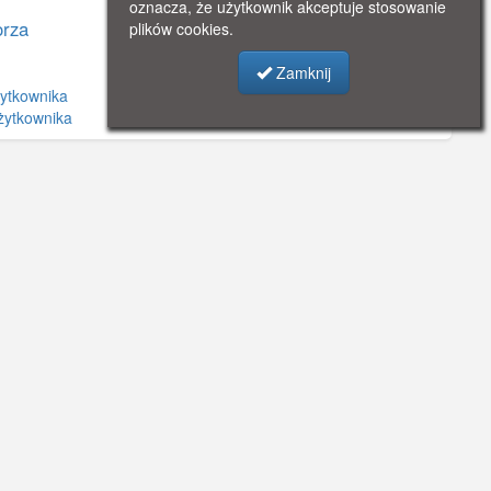
oznacza, że użytkownik akceptuje stosowanie
rza
plików cookies.
Zamknij
żytkownika
żytkownika
©
OpenStreetMap
contributors.