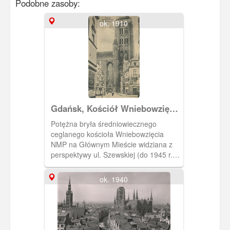
Podobne zasoby:
ok. 1910
Gdańsk, Kościół Wniebowzięcia
NMP, Danzig Die Marienkirche
Potężna bryła średniowiecznego
ceglanego kościoła Wniebowzięcia
NMP na Głównym Mieście widziana z
perspektywy ul. Szewskiej (do 1945 r.
Korkenmachengasse, czyli wytwórców
ochraniaczy zakładanych na buty, a
ok. 1940
wytwarzanych z korka )