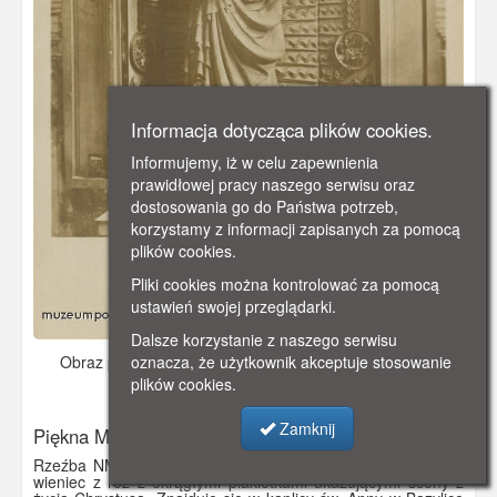
Informacja dotycząca plików cookies.
Informujemy, iż w celu zapewnienia
prawidłowej pracy naszego serwisu oraz
dostosowania go do Państwa potrzeb,
korzystamy z informacji zapisanych za pomocą
plików cookies.
Pliki cookies można kontrolować za pomocą
ustawień swojej przeglądarki.
Dalsze korzystanie z naszego serwisu
oznacza, że użytkownik akceptuje stosowanie
Obraz pochodzi z
ok. 1910 r.
Dodano: 2021-11-08 12:15
plików cookies.
Wyświetlono: 3311
Zamknij
Piękna Madonna
Rzeźba NMP z Dzieciątkiem z ok. 1430 r. Madonnę otacza
wieniec z róż z okrągłymi plakietkami ukazującymi sceny z