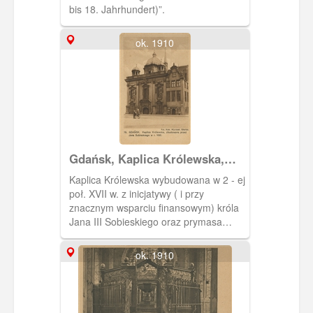
bis 18. Jahrhundert)”.
ok. 1910
Gdańsk, Kaplica Królewska,
Danzig Königlische Kapelle
Kaplica Królewska wybudowana w 2 - ej
poł. XVII w. z inicjatywy ( i przy
znacznym wsparciu finansowym) króla
Jana III Sobieskiego oraz prymasa
Olszowskiego, jako świątynia dla
gdańskich katolików. Pracami
ok. 1910
budowlanymi kierował Bartel Ranish.