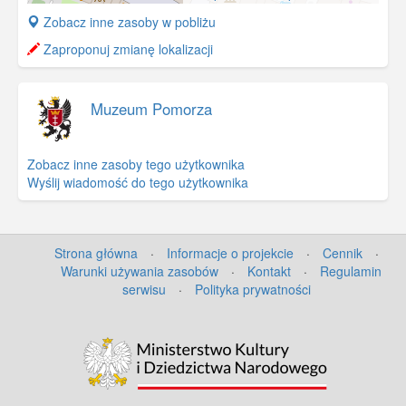
+
Zobacz inne zasoby w pobliżu
−
Zaproponuj zmianę lokalizacji
Muzeum Pomorza
Zobacz inne zasoby tego użytkownika
Wyślij wiadomość do tego użytkownika
Strona główna
·
Informacje o projekcie
·
Cennik
·
Warunki używania zasobów
·
Kontakt
·
Regulamin
serwisu
·
Polityka prywatności
©
OpenStreetMap
contributors.