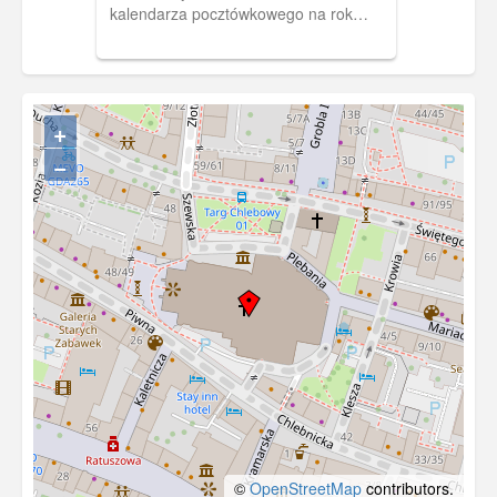
kalendarza pocztówkowego na rok
1961 "Danzig im Bild"
+
−
©
OpenStreetMap
contributors.