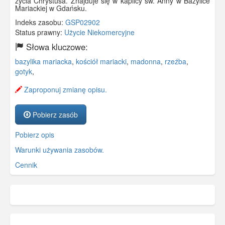
życia Chrystusa. Znajduje się w kaplicy św. Anny w Bazylice
Mariackiej w Gdańsku.
Indeks zasobu:
GSP02902
Status prawny:
Użycie Niekomercyjne
Słowa kluczowe:
bazylika mariacka
,
kościół mariacki
,
madonna
,
rzeźba
,
gotyk
,
Zaproponuj zmianę opisu.
Pobierz zasób
Pobierz opis
Warunki używania zasobów.
Cennik