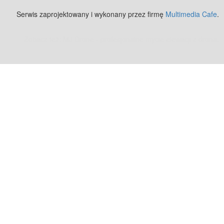
Serwis zaprojektowany i wykonany przez firmę
Multimedia Cafe
.
Zobacz też:
MJ Drone - profesjonalne mycie elewacji z drona
.