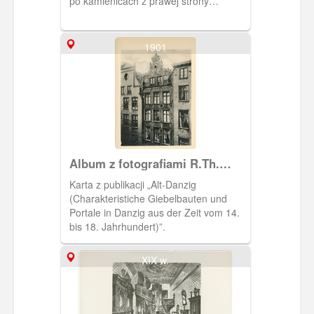
po kamienicach z prawej strony
pobiegła nitka jezdni do Oliwy.
1901
Album z fotografiami R.Th.
Kuhna
Karta z publikacji „Alt-Danzig
(Charakteristiche Giebelbauten und
Portale in Danzig aus der Zeit vom 14.
bis 18. Jahrhundert)”.
XIX w.