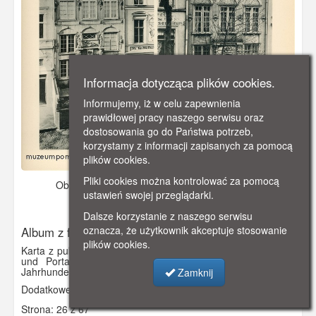
Informacja dotycząca plików cookies.
Informujemy, iż w celu zapewnienia
prawidłowej pracy naszego serwisu oraz
dostosowania go do Państwa potrzeb,
korzystamy z informacji zapisanych za pomocą
plików cookies.
Pliki cookies można kontrolować za pomocą
Obraz pochodzi z
1901 r.
Dodano: 2021-11-17 13:02
ustawień swojej przeglądarki.
Wyświetlono: 2570
Dalsze korzystanie z naszego serwisu
oznacza, że użytkownik akceptuje stosowanie
Album z fotografiami R.Th. Kuhna
plików cookies.
Karta z publikacji „Alt-Danzig (Charakteristiche Giebelbauten
und Portale in Danzig aus der Zeit vom 14. bis 18.
Jahrhundert)”.
Zamknij
Dodatkowe informacje: Piwna 1, Św. Ducha 73
Strona: 26 z 67