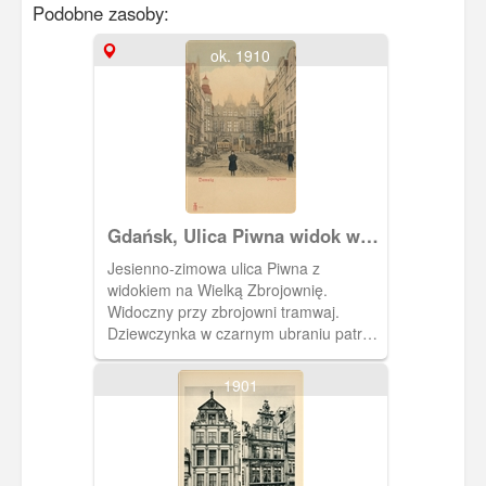
Podobne zasoby:
ok. 1910
Gdańsk, Ulica Piwna widok w
kierunku Wielkiej Zbrojowni
Jesienno-zimowa ulica Piwna z
widokiem na Wielką Zbrojownię.
Widoczny przy zbrojowni tramwaj.
Dziewczynka w czarnym ubraniu patrzy
na fotografa.
1901