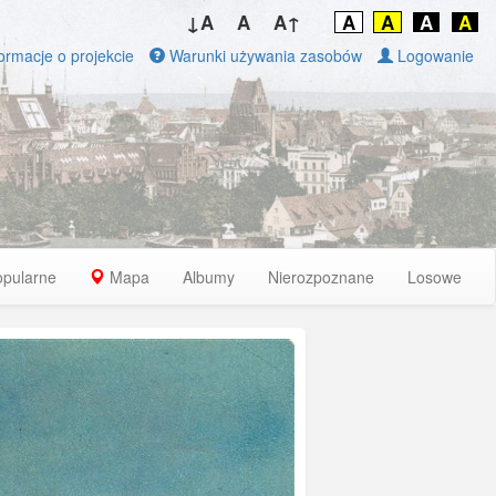
↓A
A
A↑
A
A
A
A
ormacje o projekcie
Warunki używania zasobów
Logowanie
opularne
Mapa
Albumy
Nierozpoznane
Losowe