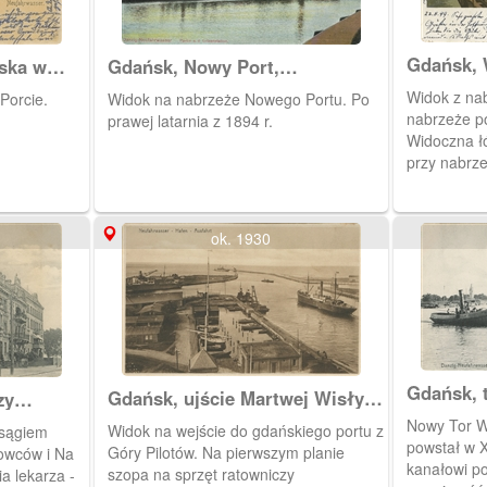
Gdańsk, 
ska w
Gdańsk, Nowy Port,
portowe 
Neufahrwasser
Widok z nab
Porcie.
Widok na nabrzeże Nowego Portu. Po
nabrzeże p
prawej latarnia z 1894 r.
Widoczna łó
przy nabrze
ok. 1930
Gdańsk, tor wodny
Gdańsk, ujście Martwej Wisły i
zy
Neufahrw
wejście do portu
Nowy Tor W
Widok na wejście do gdańskiego portu z
powstał w X
Góry Pilotów. Na pierwszym planie
owców i Na
kanałowi po
szopa na sprzęt ratowniczy
a lekarza -