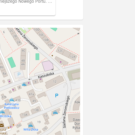
iejszego Nowego Portu. Po
ie Twierdza Wisłoujście.