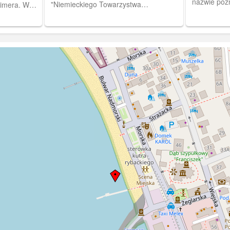
nazwie późn
"Niemieckiego Towarzystwa
eimera. W
lewej stron
Ratowniczego", dalej basen dla łodzi i
się tu
wejście do "Portu Zimowego" (Basenu
Władysława IV). Po prawej widoczne
wejście do Basenu Amunicyjnego na
Westerplatte. Po 1925 r.