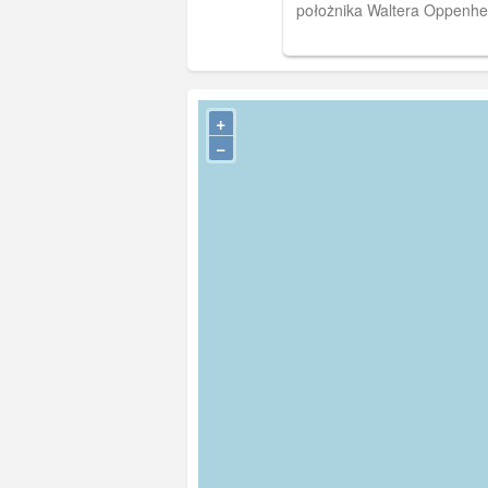
położnika Waltera Oppenh
latach 30. XX wieku mieścił 
szwedzki Dom Marynarza. Obieg 1918
r.
+
−