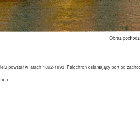
Obraz pochodz
w Helu powstał w latach 1892-1893. Falochron osłaniający port od zac
łana