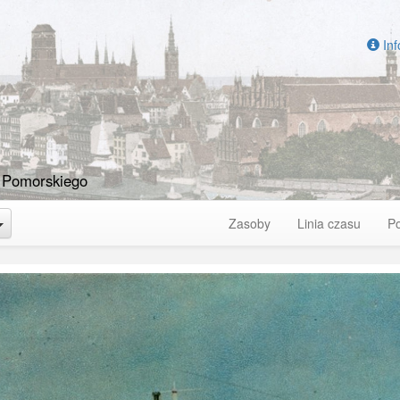
Inf
 Pomorskiego
Toggle Dropdown
Zasoby
Linia czasu
P