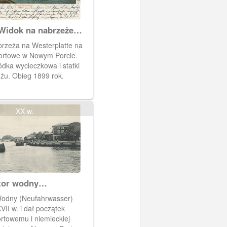
Widok na nabrzeże
w Nowym Porcie.
rzeża na Westerplatte na
ortowe w Nowym Porcie.
dka wycieczkowa i statki
żu. Obieg 1899 rok.
XX w.
asser
odny (Neufahrwasser)
VII w. i dał początek
rtowemu i niemieckiej