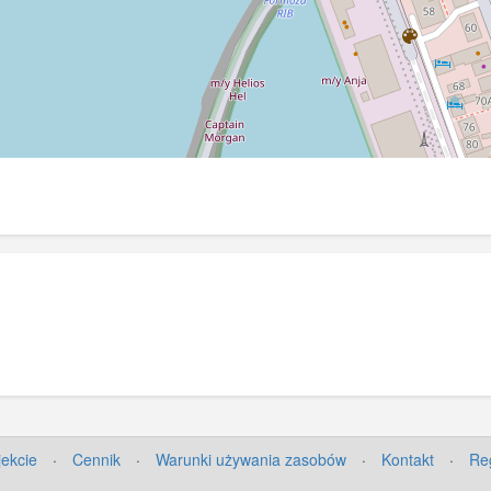
jekcie
·
Cennik
·
Warunki używania zasobów
·
Kontakt
·
Re