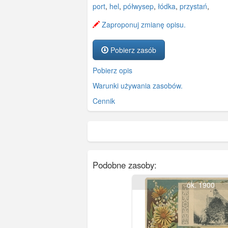
port
,
hel
,
półwysep
,
łódka
,
przystań
,
Zaproponuj zmianę opisu.
Pobierz zasób
Pobierz opis
Warunki używania zasobów.
Cennik
Podobne zasoby:
ok. 1900