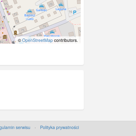
©
OpenStreetMap
contributors.
gulamin serwisu
·
Polityka prywatności