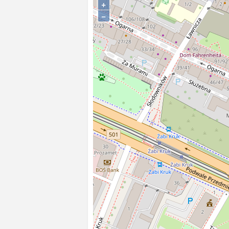
+
obiekt mieszkalny.
−