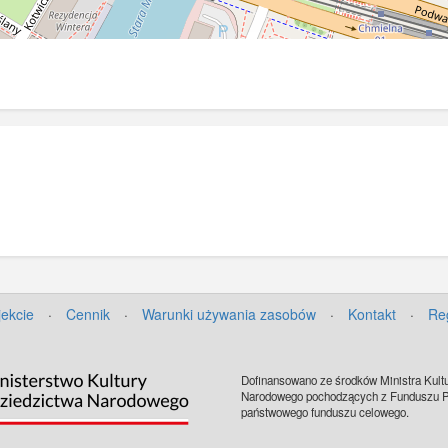
jekcie
·
Cennik
·
Warunki używania zasobów
·
Kontakt
·
Re
Dofinansowano ze środków Ministra Kultu
Narodowego pochodzących z Funduszu Pr
państwowego funduszu celowego.