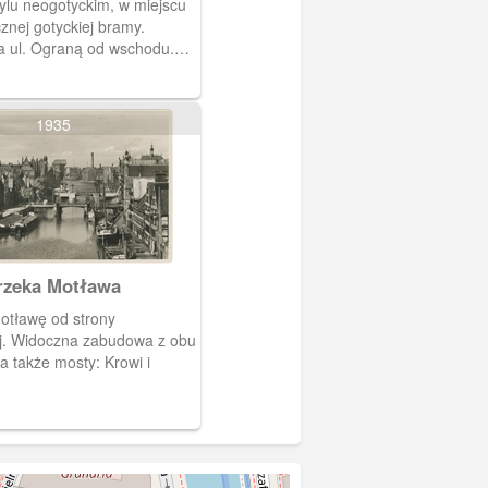
tylu neogotyckim, w miejscu
znej gotyckiej bramy.
 ul. Ograną od wschodu.
dzi od drogi, która
a m. in. przez tę bramę, a
no bydło do rzeźni na
1935
chrzów.
rzeka Motława
otławę od strony
z obu
 a także mosty: Krowi i