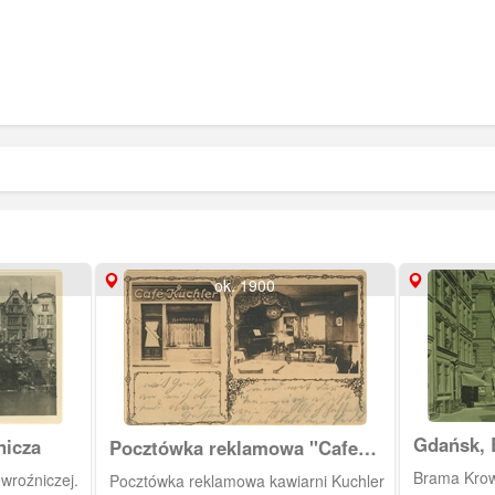
ok. 1900
Gdańsk, 
nicza
Pocztówka reklamowa "Cafe
Neues Ku
Kuchler"
Brama Kro
wroźniczej.
Pocztówka reklamowa kawiarni Kuchler