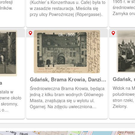
1905 r. w s
rofesji
(Kuchler`s Konzerthaus u. Cafe) była to
średniowiec
lników.
w zasadzie restauracja. Mieściła się
Zamyka ona
przy ulicy Powroźniczej (Röpergasse).
Nazwa pocho
przechodził
którą pędzo
ok. 1900
Wyspie Spi
Gdańsk, 
Gdańsk, Brama Krowia, Danzig
a
Das Kuhthor
Widok na M
Średniowieczna Brama Krowia, będąca
stała w
południowej. Widoczna zabudowa 
jedną z kilku bram wodnych Głównego
apewne około
stron rzeki,
Miasta, znajdująca się u wylotu ul.
 skromny,
Zielony.
Ogarnej. Na zdjęciu uwieczniona
 o
została brama z przed wyburzenia w
wiła wylot
1905 r. Wybudowano wtedy nową,
 Z czasem,
neogotycką bramę w tym samym
jako obiekt
miejscu. Nazwa pochodziła od drogi
ostała w