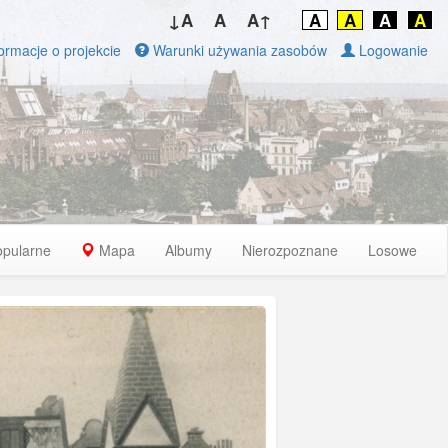
↓A
A
A↑
A
A
A
A
ormacje o projekcie
Warunki używania zasobów
Logowanie
opularne
Mapa
Albumy
Nierozpoznane
Losowe