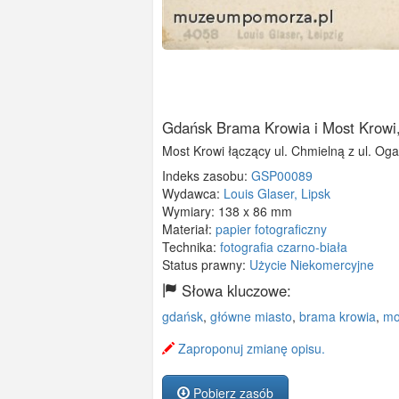
Gdańsk Brama Krowia i Most Krowi
Most Krowi łączący ul. Chmielną z ul. Oga
Indeks zasobu:
GSP00089
Wydawca:
Louis Glaser, Lipsk
Wymiary:
138 x 86 mm
Materiał:
papier fotograficzny
Technika:
fotografia czarno-biała
Status prawny:
Użycie Niekomercyjne
Słowa kluczowe:
gdańsk
,
główne miasto
,
brama krowia
,
mo
Zaproponuj zmianę opisu.
Pobierz zasób