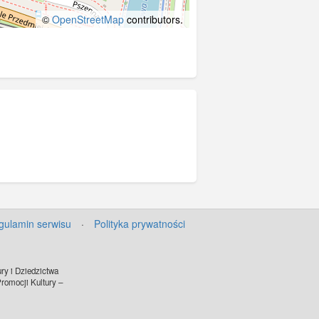
©
OpenStreetMap
contributors.
gulamin serwisu
·
Polityka prywatności
ry i Dziedzictwa
omocji Kultury –