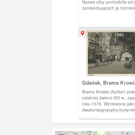
Nazwa ulicy pochodziła od p
zamieszkujących ją rzemieś
1940
Gdańsk, Brama Krowi
Brama Krowia (Kuhtor) pow
ostatniej ćwierci XIV w., z
roku 1378. Wzniesiona jako
dwukondygnacyjny budynek
dwuspadowym dachu, stano
ulicy Ogarnej ku Motławie.
gdy stała się bezużyteczna 
fortyfikacyjny, zamieniona z