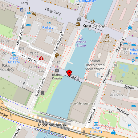
pędzenia bydła ul. Ogarną na wyspę
spichrzów, do tamtejszej rzeźni. droga
ta wiodła przez tę bramę, a następnie
Most Krowi.