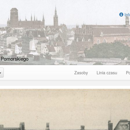
Inf
 Pomorskiego
Toggle Dropdown
Zasoby
Linia czasu
P