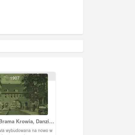
1907
Brama Krowia, Danzig
htor
wia wybudowana na nowo w