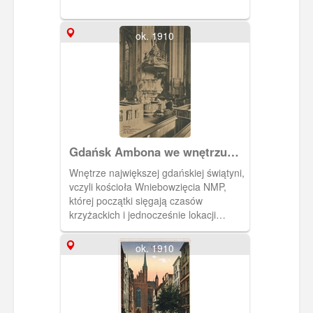
ok. 1910
Gdańsk Ambona we wnętrzu
kościoła Wniebowzięcia NMP
Wnętrze największej gdańskiej świątyni,
(Die Marienkirche)
vczyli kościoła Wniebowzięcia NMP,
której początki sięgają czasów
krzyżackich i jednocześnie lokacji
Głównego Miasta Gdańska. Pełnił on
rolę fary tej części miasta. Był on
ok. 1910
sukcesywnie rozbudowywany, aż
osiągnął ostateczny kształt w
początkach XVI w. W 2 poł XVI w. został
przejęty przez luteran. Przez kilkaset lat
pełnił rolę najważniejszej świątyni