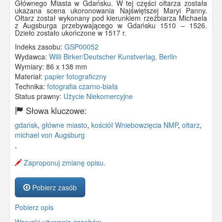
Głównego Miasta w Gdańsku. W tej części ołtarza została
ukazana scena ukoronowania Najświętszej Maryi Panny.
Ołtarz został wykonany pod kierunkiem rzeźbiarza Michaela
z Augsburga przebywającego w Gdańsku 1510 – 1526.
Dzieło zostało ukończone w 1517 r.
Indeks zasobu:
GSP00052
Wydawca:
Willi Birker/Deutscher Kunstverlag, Berlin
Wymiary:
86 x 138 mm
Materiał:
papier fotograficzny
Technika:
fotografia czarno-biała
Status prawny:
Użycie Niekomercyjne
Słowa kluczowe:
gdańsk
,
główne miasto
,
kościół Wniebowzięcia NMP
,
ołtarz
,
michael von Augsburg
,
Zaproponuj zmianę opisu.
Pobierz zasób
Pobierz opis