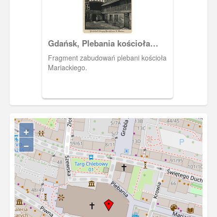
ozdobne, secesyjne motywy roślinne.
Gdańsk, Plebania kościoła
Mariackiego
Fragment zabudowań plebani kościoła
Mariackiego.
+
−