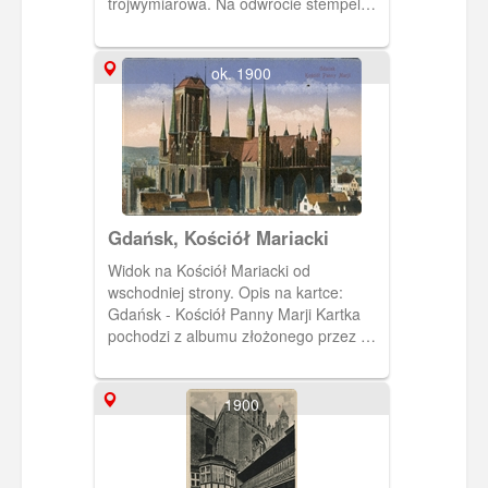
trójwymiarowa. Na odwrocie stempel
pocztowy z datą 30.03.1903 r.
ok. 1900
Gdańsk, Kościół Mariacki
Widok na Kościół Mariacki od
wschodniej strony. Opis na kartce:
Gdańsk - Kościół Panny Marji Kartka
pochodzi z albumu złożonego przez R.
Czarlińskiego. Album zawiera 11 kartek
pocztowych wydanych przez
wydawnictwo Stengel &Co., G.m.b.H,
1900
Dresden. Okładka albumu tekturowa,
kolor bordo. Na okładce znajduje się
napis Gdańsk, dane wydawcy i