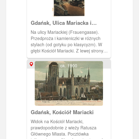
luterańskiej w Gdańsku. Bogate
wyposażenie uległo w dużej mierze
zniszczeniu lub rozproszeniu w czasie II
Gdańsk, Ulica Mariacka i
wojny światowej. Dotyczy to również
Bazylika Mariacka.
ambony, która widoczna jest na zdjęciu.
Na ulicy Mariackiej (Frauengasse).
Jej miejsce po II wojnie zajęła ambona
Przedproża i kamieniczki w różnych
z kościoła św. Jana.
stylach (od gotyku po klasycyzm). W
głębi Kościół Mariacki. Z lewej strony
widoczne drzewo. Pocztówka z
minialbumu "Zehn Der schonsten
ok. 1900
ansichten von DANZIG". Auch als
postkarten verwendbar.
Gdańsk, Kościół Mariacki
Widok na Kościół Mariacki,
prawdopodobnie z wieży Ratusza
Głównego Miasta. Pocztówka