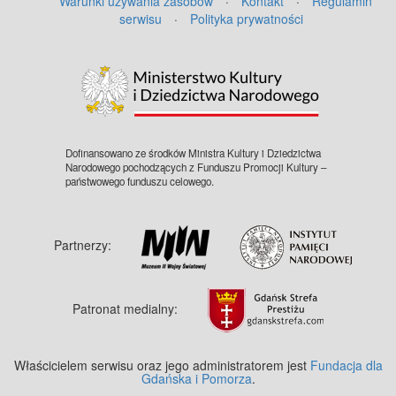
Warunki używania zasobów
·
Kontakt
·
Regulamin
serwisu
·
Polityka prywatności
©
OpenStreetMap
contributors.
Dofinansowano ze środków Ministra Kultury i Dziedzictwa
Narodowego pochodzących z Funduszu Promocji Kultury –
państwowego funduszu celowego.
Partnerzy:
Patronat medialny:
Właścicielem serwisu oraz jego administratorem jest
Fundacja dla
Gdańska i Pomorza
.