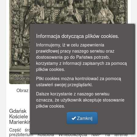
Informacja dotycząca plików cookies.
Informujemy, iż w celu zapewnienia
prawidłowej pracy naszego serwisu oraz
dostosowania go do Państwa potrzeb,
korzystamy z informacji zapisanych za pomocą
plików cookies.
Pliki cookies można kontrolować za pomocą
ustawień swojej przeglądarki.
Obraz pochodzi z
ok. 1910 r.
Dodano: 2019-10-27 18:00
Dalsze korzystanie z naszego serwisu
Wyświetlono: 3650
oznacza, że użytkownik akceptuje stosowanie
plików cookies.
Gdańsk Część środkowa ołtarza głównego w
Kościele Wniebowzięcia NMP, Danzig die
Zamknij
Marienkirche Mittelstück des Hochaltars
Część środkowa ołtarza głównego znajdującego się w
prezbiterium Kościoła Wniebowzięcia NMP na terenie