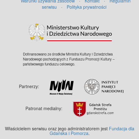
Warunki używania zasobów
·
Kontakt
·
Regulamin
serwisu
·
Polityka prywatności
©
OpenStreetMap
contributors.
Dofinansowano ze środków Ministra Kultury i Dziedzictwa
Narodowego pochodzących z Funduszu Promocji Kultury –
państwowego funduszu celowego.
Partnerzy:
Patronat medialny:
Właścicielem serwisu oraz jego administratorem jest
Fundacja dla
Gdańska i Pomorza
.