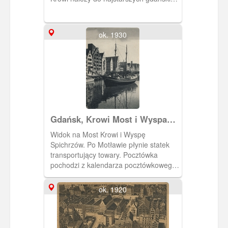
mostów. Przerzucono go przez Motławę
po raz pierwszy w latach 1378-1379
jako tzw. Kładkę Krowią, służącą
ok. 1930
głównie do przepędzenia tędy na
pastwiska (przed ubojem) stad bydła
należącego do gdańskich rzeźników.
Gdańsk, Krowi Most i Wyspa
Spichrzów
Widok na Most Krowi i Wyspę
Spichrzów. Po Motławie płynie statek
transportujący towary. Pocztówka
pochodzi z kalendarza pocztówkowego
"Danzig im Bild" na rok 1961.
ok. 1920