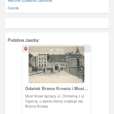
Warunki używania zasobów.
Cennik
Podobne zasoby:
ok. 1910
Gdańsk Brama Krowia i Most
Krowi, Danzig Kuhtor und
Most Krowi łączący ul. Chmielną z ul.
Kuhnbrücke
Ogarną, u wylotu której znajduje się
Brama Krowia.