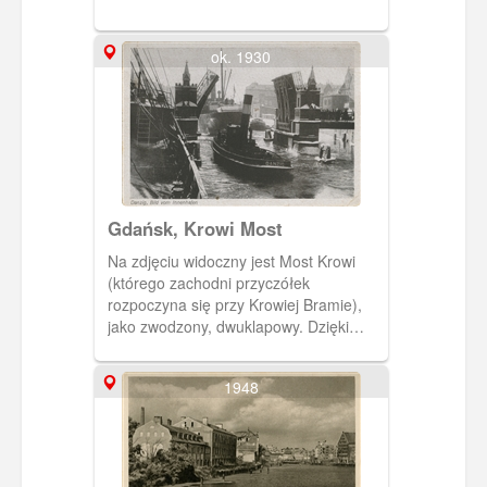
ok. 1930
Gdańsk, Krowi Most
Na zdjęciu widoczny jest Most Krowi
(którego zachodni przyczółek
rozpoczyna się przy Krowiej Bramie),
jako zwodzony, dwuklapowy. Dzięki
odpowiedniemu mechanizmowi możliwe
było podnoszenie przęseł mostu, co
1948
umożliwiało żeglugę Starą Motławą
nawet dużym jednostkom pływającym.
Na pierwszym planie holownik.