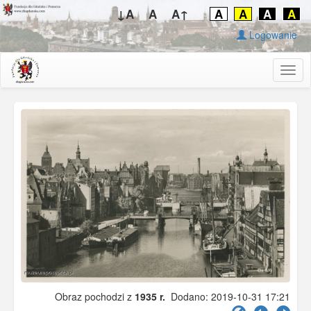
↓A
A
A↑
A
A
A
A
Logowanie
Togg
navig
Obraz pochodzi z
1935 r.
Dodano: 2019-10-31 17:21