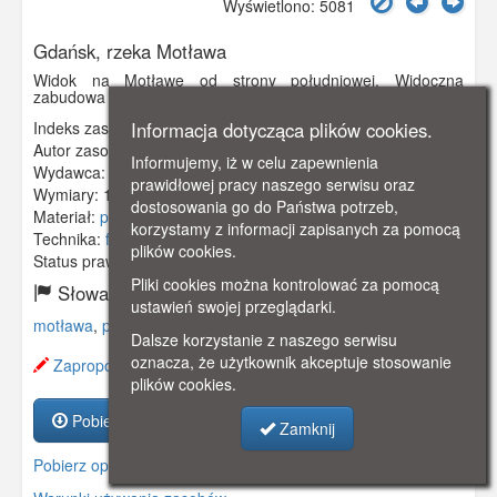
Wyświetlono: 5081
Gdańsk, rzeka Motława
Widok na Motławę od strony południowej. Widoczna
zabudowa z obu stron rzeki, a także mosty: Krowi i Zielony.
Indeks zasobu:
GSP01210
Informacja dotycząca plików cookies.
Autor zasobu:
Hartz
Informujemy, iż w celu zapewnienia
Wydawca:
Hans Andres, Hamburg
prawidłowej pracy naszego serwisu oraz
Wymiary:
143 x 93 mm
dostosowania go do Państwa potrzeb,
Materiał:
pocztówka
korzystamy z informacji zapisanych za pomocą
Technika:
fotografia czarno-biała
plików cookies.
Status prawny:
Użycie Niekomercyjne
Pliki cookies można kontrolować za pomocą
Słowa kluczowe:
ustawień swojej przeglądarki.
motława
,
panorama
,
widok
,
zabudowa
,
Dalsze korzystanie z naszego serwisu
oznacza, że użytkownik akceptuje stosowanie
Zaproponuj zmianę opisu.
plików cookies.
Pobierz zasób
Zamknij
Pobierz opis