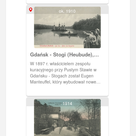
ok. 1910
Gdańsk - Stogi (Heubude),
jezioro Pusty Staw (Heidsee)
W 1897 r. właścicielem zespołu
kuracyjnego przy Pustym Stawie w
Gdańsku - Stogach został Eugen
Manteuffel, który wybudował nowe
obiekty dla kuracjuszy, m. in. widoczny
na zdjęciu drewniany zamek (na
jeziorze Pusty Staw) - atrakcja dla
1914
dzieci.