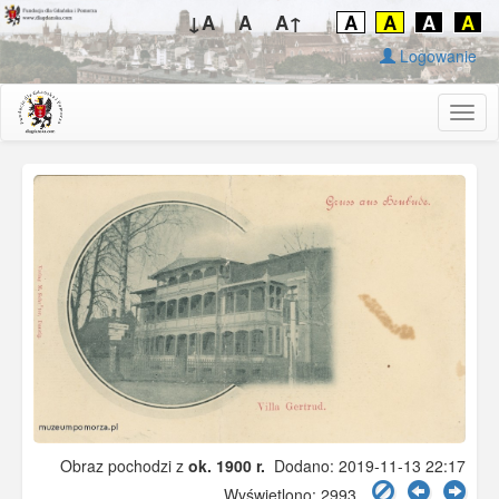
↓A
A
A↑
A
A
A
A
Logowanie
Togg
navig
Obraz pochodzi z
ok. 1900 r.
Dodano: 2019-11-13 22:17
Wyświetlono: 2993