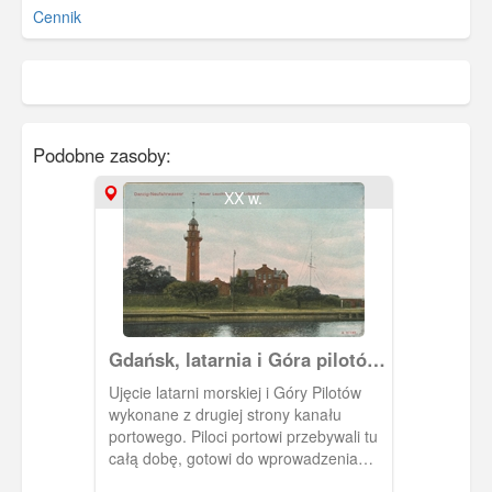
Cennik
Podobne zasoby:
XX w.
Gdańsk, latarnia i Góra pilotów
w Nowym Porcie
Ujęcie latarni morskiej i Góry Pilotów
wykonane z drugiej strony kanału
portowego. Piloci portowi przebywali tu
całą dobę, gotowi do wprowadzenia
statku z redy do kanału portowego.