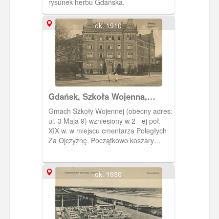
rysunek herbu Gdańska.
ok. 1910
Gdańsk, Szkoła Wojenna,
Danzig Kriegsschule
Gmach Szkoły Wojennej (obecny adres:
ul. 3 Maja 9) wzniesiony w 2 - ej poł.
XIX w. w miejscu cmentarza Poległych
Za Ojczyznę. Początkowo koszary
pionierów, po przebudowie w latach
1893 - 94 Szkoła Wojenna. Obecnie
siedziba Urzędu Pracy oraz niektórych
ok. 1930
wydziałów Urzędu Miejskiego.