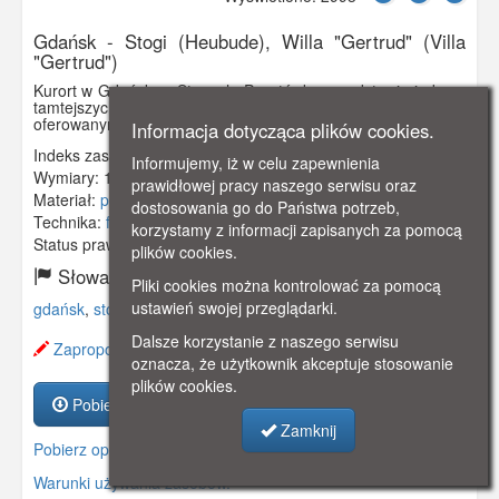
Gdańsk - Stogi (Heubude), Willa "Gertrud" (Villa
"Gertrud")
Kurort w Gdańsku - Stogach. Pocztówka przedstawia jedną z
tamtejszych willi (Willę "Gertrud") z pokojami do wynajęcia
oferowanymi kuracjuszom.
Informacja dotycząca plików cookies.
Indeks zasobu:
GSP01889
Informujemy, iż w celu zapewnienia
Wymiary:
138 x 86 mm
prawidłowej pracy naszego serwisu oraz
Materiał:
pocztówka
dostosowania go do Państwa potrzeb,
Technika:
fotografia czarno-biała
korzystamy z informacji zapisanych za pomocą
Status prawny:
Użycie Niekomercyjne
plików cookies.
Słowa kluczowe:
Pliki cookies można kontrolować za pomocą
ustawień swojej przeglądarki.
gdańsk
,
stogi
,
kurort
,
willa
,
kuracjusze
,
Dalsze korzystanie z naszego serwisu
Zaproponuj zmianę opisu.
oznacza, że użytkownik akceptuje stosowanie
plików cookies.
Pobierz zasób
Zamknij
Pobierz opis
Warunki używania zasobów.