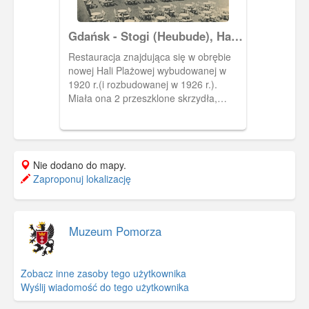
Gdańsk - Stogi (Heubude), Hala
Plażowa (Strandhalle)
Restauracja znajdująca się w obrębie
nowej Hali Plażowej wybudowanej w
1920 r.(i rozbudowanej w 1926 r.).
Miała ona 2 przeszklone skrzydła,
tarasy; mieściła kawiarnię, hotel,
restaurację z widokiem na morze oraz
ogród kuracyjny. Obiekt ten został
zniszczony w 1945 r. i nie odbudowany.
Nie dodano do mapy.
Zaproponuj lokalizację
Muzeum Pomorza
Zobacz inne zasoby tego użytkownika
Wyślij wiadomość do tego użytkownika