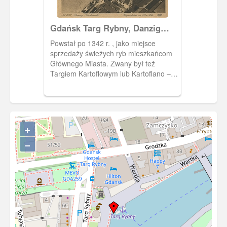
Gdańsk Targ Rybny, Danzig
Fischmarkt
Powstał po 1342 r. , jako miejsce
sprzedaży świeżych ryb mieszkańcom
Głównego Miasta. Zwany był też
Targiem Kartoflowym lub Kartoflano –
Rybnym. Począwszy od 1360 r. był
stopniowo zasiedlany. Zwany był wtedy
„twergasse versus castrum” ; graniczył
z pd. zachodnim narożnikiem
obwarowań zamku krzyżackiego. W XIV
+
w. był miejscem Jarmaków św.
−
Dominika. Na początku wojny
trzynastoletniej został zburzony zamek
wraz z jego fortyfikacjami. Na
fundamentach krzyżackiej Baszty
Rybackiej gdańszczanie wznieśli Basztę
Łabędź. W XVI w. zabudowano posesje
nad Motławą – powstał wtedy Pomost
Rybacki, zwany obecnie Rybackim
Pobrzeżem. Po drugiej wojnie światowej