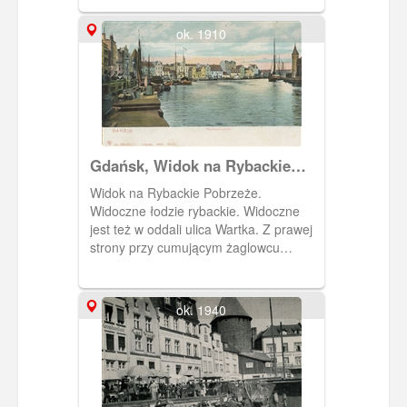
"Danzig im Blid" na rok 1957.
ok. 1910
Gdańsk, Widok na Rybackie
Pobrzeże
Widok na Rybackie Pobrzeże.
Widoczne łodzie rybackie. Widoczne
jest też w oddali ulica Wartka. Z prawej
strony przy cumującym żaglowcu
fragment wieżyczki Elektrowni Miejskiej
na Ołowiance.
ok. 1940