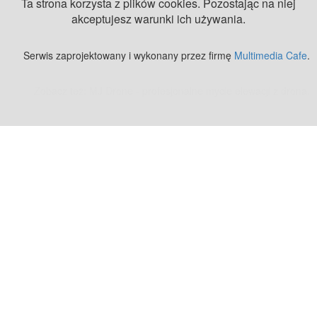
Ta strona korzysta z plików cookies. Pozostając na niej
akceptujesz warunki ich używania.
Serwis zaprojektowany i wykonany przez firmę
Multimedia Cafe
.
Zobacz też:
MJ Drone - profesjonalne mycie elewacji z drona
.