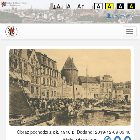
↓A
A
A↑
A
A
A
A
Logowanie
Togg
navig
Obraz pochodzi z
ok. 1910 r.
Dodano: 2019-12-09 09:48
Wyświetlono: 4905