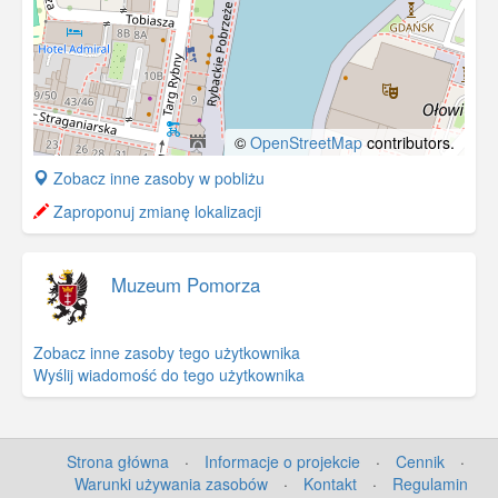
nie odbudowano wspomnianych
zabudowań. W ich miejscu w 1989 r.
odsłonięto pomnik kmdr. Tadeusza
Ziółkowskiego. Na pocztówce widoczna
jest Baszta Łabędź; teren ujęty w dolnej
części zdjęcia zwany jest Zamczyskiem.
©
OpenStreetMap
contributors.
Tam znajdował się w XII – XIII w. gród
książąt pomorskich, potem zamek
+
Zobacz inne zasoby w pobliżu
krzyżacki.
−
Zaproponuj zmianę lokalizacji
Muzeum Pomorza
Zobacz inne zasoby tego użytkownika
Wyślij wiadomość do tego użytkownika
Strona główna
·
Informacje o projekcie
·
Cennik
·
Warunki używania zasobów
·
Kontakt
·
Regulamin