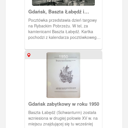
Gdańsk, Baszta Łabędź i
Rybackie Pobrzeże
Pocztówka przedstawia dzień targowy
na Rybackim Pobrzeżu. W tel, za
kamienicami Baszta Łabędź. Kartka
pochodzi z kalendarza pocztówkowego
"Danzig im Blid" na rok 1958.
1950
Gdańsk zabytkowy w roku 1950
Baszta Łabędź (Schwanturm) została
wzniesiona w drugiej połowie XV w. na
miejscu znajdującej się tu wcześniej