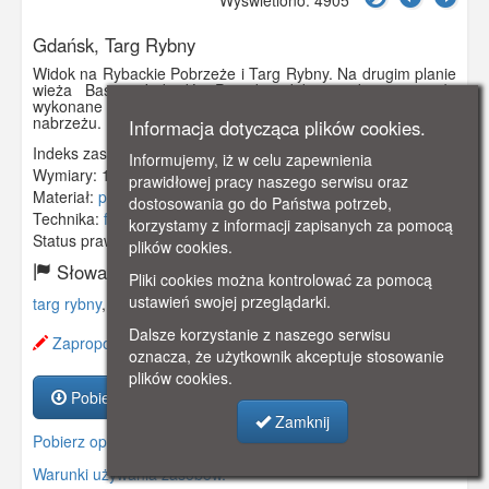
Gdańsk, Targ Rybny
Widok na Rybackie Pobrzeże i Targ Rybny. Na drugim planie
wieża Baszty Łabędź. Prawdopodobnie zdjęcie zostało
wykonane w dzień targowy - stąd tłumy zgromadzone na
nabrzeżu.
Informacja dotycząca plików cookies.
Indeks zasobu:
GSP02246
Informujemy, iż w celu zapewnienia
Wymiary:
140 x 90 mm
prawidłowej pracy naszego serwisu oraz
Materiał:
pocztówka
dostosowania go do Państwa potrzeb,
Technika:
fotografia czarno-biała
korzystamy z informacji zapisanych za pomocą
Status prawny:
Użycie Niekomercyjne
plików cookies.
Słowa kluczowe:
Pliki cookies można kontrolować za pomocą
ustawień swojej przeglądarki.
targ rybny
,
motława
,
baszta łabędź
,
Dalsze korzystanie z naszego serwisu
Zaproponuj zmianę opisu.
oznacza, że użytkownik akceptuje stosowanie
plików cookies.
Pobierz zasób
Zamknij
Pobierz opis
Warunki używania zasobów.