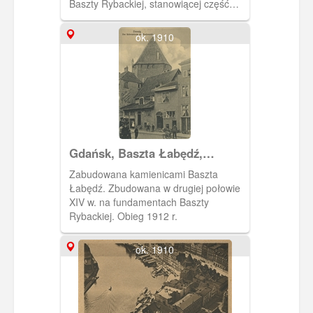
Baszty Rybackiej, stanowiącej część
umocnień zamku krzyżackiego.
Mieszkańcy Gdańska rychło po
ok. 1910
wygnaniu Krzyżaków z miasta (1454 r.)
zburzyli wszystkie ich budowle,
zostawiając gdzieniegdzie tylko
fundamenty. Basztę Łabędź
posadowiono właśnie na fundamentach
poprzedniej Baszty Rybackiej,
nawiązując zresztą do jej formy.
Podstawową różnicą było inne
Gdańsk, Baszta Łabędź,
usytuowanie płaskiego ścięcia cylindra
Schwanturm.
baszty – tym razem od strony miasta, a
Zabudowana kamienicami Baszta
nie od strony zamku.
Łabędź. Zbudowana w drugiej połowie
XIV w. na fundamentach Baszty
Rybackiej. Obieg 1912 r.
ok. 1910