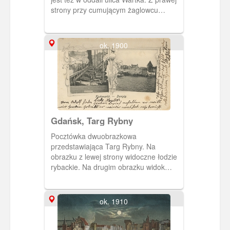
strony przy cumującym żaglowcu
fragment wieżyczki Elektrowni Miejskiej
na Ołowiance.
ok. 1900
Gdańsk, Targ Rybny
Pocztówka dwuobrazkowa
przedstawiająca Targ Rybny. Na
obrazku z lewej strony widoczne łodzie
rybackie. Na drugim obrazku widok
Rybackiego Pobrzeża od strony
Motławy. Obieg 1902 rok.
ok. 1910