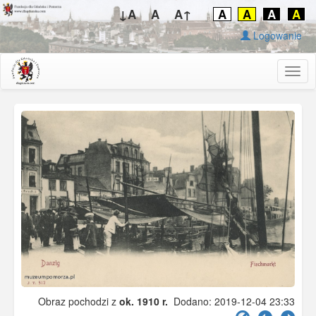
↓A
A
A↑
A
A
A
A
Logowanie
Togg
navig
Obraz pochodzi z
ok. 1910 r.
Dodano: 2019-12-04 23:33