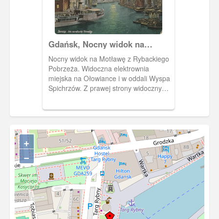
Gdańsk, Nocny widok na
Motławę
Nocny widok na Motławę z Rybackiego
Pobrzeża. Widoczna elektrownia
miejska na Ołowiance i w oddali Wyspa
Spichrzów. Z prawej strony widoczny
zarys Żurawia. Motława skąpana w
świetle księżyca.
+
−