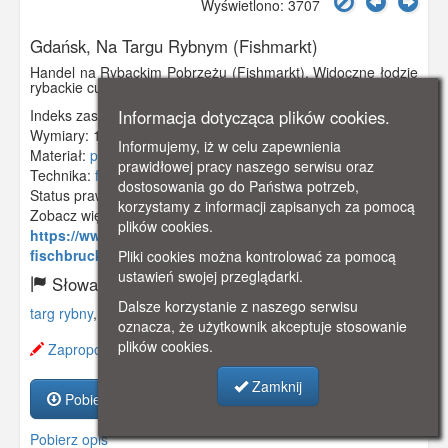
Wyświetlono: 3707
Gdańsk, Na Targu Rybnym (Fishmarkt)
Handel na Rybackim Pobrzeżu (Fishmarkt). Widoczne łodzie
rybackie cumujące przy Rybackim Pobrzeżu.
Informacja dotycząca plików cookies.
Indeks zasobu:
GSP02525
Wymiary:
140 x 90 mm
Informujemy, iż w celu zapewnienia
Materiał:
pocztówka
prawidłowej pracy naszego serwisu oraz
Technika:
fotografia czarno-biała
dostosowania go do Państwa potrzeb,
Status prawny:
Użycie Niekomercyjne
korzystamy z informacji zapisanych za pomocą
Zobacz więcej:
plików cookies.
https://www.gdanskstrefa.com/fischmarkt-czy-
fischbrucke/
Pliki cookies można kontrolować za pomocą
ustawień swojej przeglądarki.
Słowa kluczowe:
Dalsze korzystanie z naszego serwisu
targ rybny
,
fishmarkt
,
łodzie
,
oznacza, że użytkownik akceptuje stosowanie
plików cookies.
Zaproponuj zmianę opisu.
Zamknij
Pobierz zasób
Pobierz opis