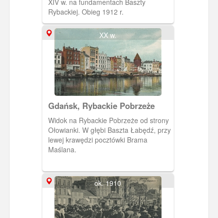
XIV w. na fundamentach Baszty
Rybackiej. Obieg 1912 r.
XX w.
Gdańsk, Rybackie Pobrzeże
Widok na Rybackie Pobrzeże od strony
Ołowianki. W głębi Baszta Łabędź, przy
lewej krawędzi pocztówki Brama
Maślana.
ok. 1910