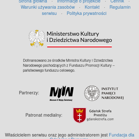
Strona główna
·
Informacje o projekcie
·
Cennik
·
Warunki używania zasobów
·
Kontakt
·
Regulamin
serwisu
·
Polityka prywatności
©
OpenStreetMap
contributors.
Dofinansowano ze środków Ministra Kultury i Dziedzictwa
Narodowego pochodzących z Funduszu Promocji Kultury –
państwowego funduszu celowego.
Partnerzy:
Patronat medialny:
Właścicielem serwisu oraz jego administratorem jest
Fundacja dla