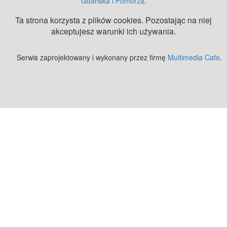
Gdańska i Pomorza
.
Ta strona korzysta z plików cookies. Pozostając na niej
akceptujesz warunki ich używania.
Serwis zaprojektowany i wykonany przez firmę
Multimedia Cafe
.
Zobacz też:
MJ Drone - profesjonalne mycie elewacji z drona
.