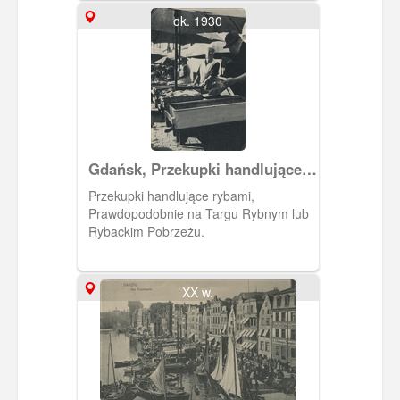
and today" autorstwa M.
Dobrzykowskiego. W kartonowej
ok. 1930
kopercie w kolorze szałwiowej zieleni
jest 14 zdjęć przedwojennego i
powojennego, zrujnowanego Gdańska.
Napisy na okładce albumu są
wytłoczone i pozłocone.
Gdańsk, Przekupki handlujące
rybami
Przekupki handlujące rybami,
Prawdopodobnie na Targu Rybnym lub
Rybackim Pobrzeżu.
XX w.