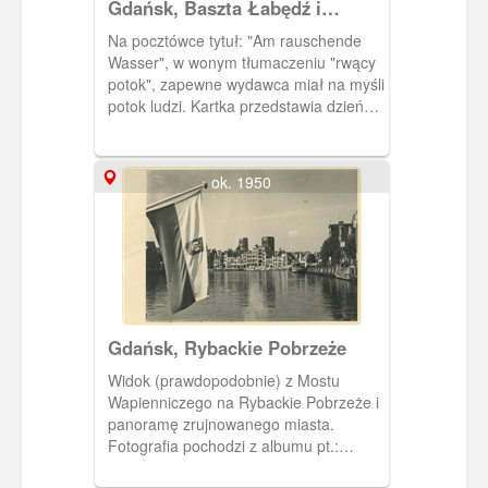
Gdańsk, Baszta Łabędź i
Rybackie Pobrzeże
Na pocztówce tytuł: "Am rauschende
Wasser", w wonym tłumaczeniu "rwący
potok", zapewne wydawca miał na myśli
potok ludzi. Kartka przedstawia dzień
handlowy na Rybackim Pobrzeżu.
ok. 1950
Gdańsk, Rybackie Pobrzeże
Widok (prawdopodobnie) z Mostu
Wapienniczego na Rybackie Pobrzeże i
panoramę zrujnowanego miasta.
Fotografia pochodzi z albumu pt.:
"Gdańsk dawniej a dziś" ang.: "Former