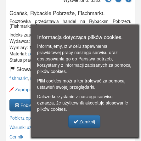
Wyświetlono: 3322
Gdańsk, Rybackie Pobrzeże, Fischmarkt.
Pocztówka przedstawia handel na Rybackim Pobrzeżu
(Fishmarkt). Obieg 1907 r.
Indeks zasobu:
GSP00636
Informacja dotycząca plików cookies.
Wydawca:
Walter Edelstein, Danzig
Informujemy, iż w celu zapewnienia
Wymiary:
138 x 86 mm
prawidłowej pracy naszego serwisu oraz
Materiał:
pocztówka
dostosowania go do Państwa potrzeb,
Status prawny:
Użycie Niekomercyjne
korzystamy z informacji zapisanych za pomocą
Słowa kluczowe:
plików cookies.
fishmarkt
,
rybackie pobrzeże
,
handel
,
motława
,
Pliki cookies można kontrolować za pomocą
ustawień swojej przeglądarki.
Zaproponuj zmianę opisu.
Dalsze korzystanie z naszego serwisu
oznacza, że użytkownik akceptuje stosowanie
Pobierz zasób
plików cookies.
Pobierz opis
Zamknij
Warunki używania zasobów.
Cennik