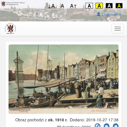
↓A
A
A↑
A
A
A
A
Logowanie
Togg
navig
Obraz pochodzi z
ok. 1910 r.
Dodano: 2019-10-27 17:38