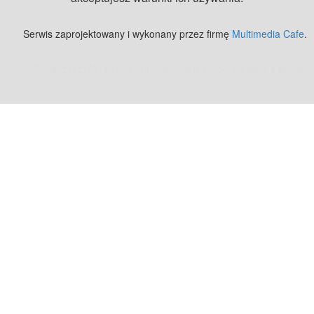
Serwis zaprojektowany i wykonany przez firmę
Multimedia Cafe
.
Zobacz też:
MJ Drone - profesjonalne mycie elewacji z drona
.