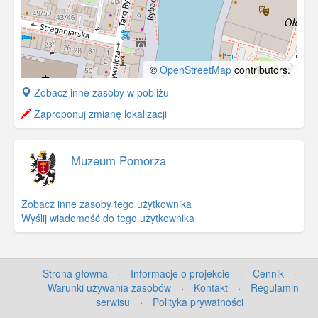
©
OpenStreetMap
contributors.
+
Zobacz inne zasoby w pobliżu
−
Zaproponuj zmianę lokalizacji
Muzeum Pomorza
Zobacz inne zasoby tego użytkownika
Wyślij wiadomość do tego użytkownika
Strona główna
·
Informacje o projekcie
·
Cennik
·
Warunki używania zasobów
·
Kontakt
·
Regulamin
serwisu
·
Polityka prywatności