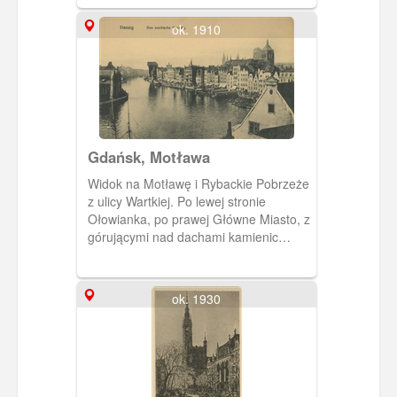
Długie Pobrzeże.
ok. 1910
Gdańsk, Motława
Widok na Motławę i Rybackie Pobrzeże
z ulicy Wartkiej. Po lewej stronie
Ołowianka, po prawej Główne Miasto, z
górującymi nad dachami kamienic
wieżami kościoła św. Jana i kościoła
Mariackiego.
ok. 1930