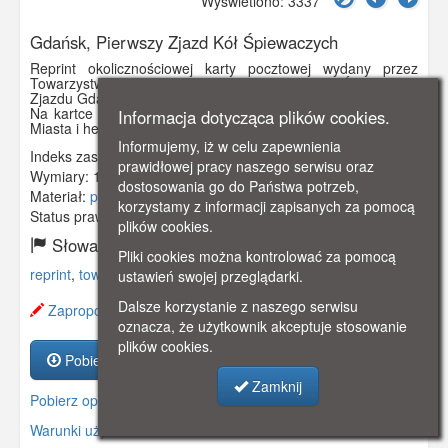
Wyświetlono: 3337
Gdańsk, Pierwszy Zjazd Kół Śpiewaczych
Reprint okolicznościowej karty pocztowej wydany przez
Towarzystwo Przyjaciół Gdańska z okazji II Światowego
Zjazdu Gdańszczan.
Na kartce widoczny jest kościół Mariacki, Ratusz Głównego
Informacja dotycząca plików cookies.
Miasta i herb Gdańska,
Informujemy, iż w celu zapewnienia
Indeks zasobu:
GSP02986
prawidłowej pracy naszego serwisu oraz
Wymiary:
140 x 90 mm
dostosowania go do Państwa potrzeb,
Materiał:
pocztówka
korzystamy z informacji zapisanych za pomocą
Status prawny:
Użycie Niekomercyjne
plików cookies.
Słowa kluczowe:
Pliki cookies można kontrolować za pomocą
reprint
,
towarzystwo
,
mariacki
,
ratusz głównego miasta
,
ustawień swojej przeglądarki.
Dalsze korzystanie z naszego serwisu
Zaproponuj zmianę opisu.
oznacza, że użytkownik akceptuje stosowanie
plików cookies.
Pobierz zasób
Zamknij
Pobierz opis
Warunki używania zasobów.