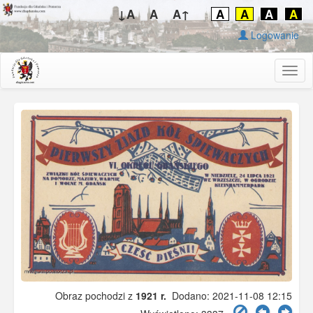
↓A
A
A↑
A
A
A
A
Logowanie
Togg
navig
Obraz pochodzi z
1921 r.
Dodano: 2021-11-08 12:15