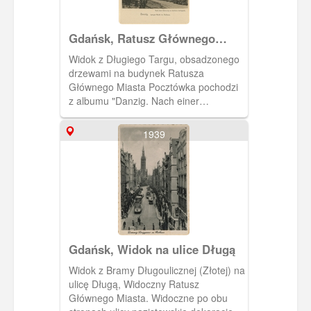
Gdańsk, Ratusz Głównego
Miasta
Widok z Długiego Targu, obsadzonego
drzewami na budynek Ratusza
Głównego Miasta Pocztówka pochodzi
z albumu "Danzig. Nach einer
Radierung vn Berthold Hellingrath"
zawierającego 10 pocztówek, będących
1939
przedrukiem akwafort znanego malarza
(związanego z Gdańskiem) Bertholda
Hellingratha.
Gdańsk, Widok na ulice Długą
Widok z Bramy Długoulicznej (Złotej) na
ulicę Długą, Widoczny Ratusz
Głównego Miasta. Widoczne po obu