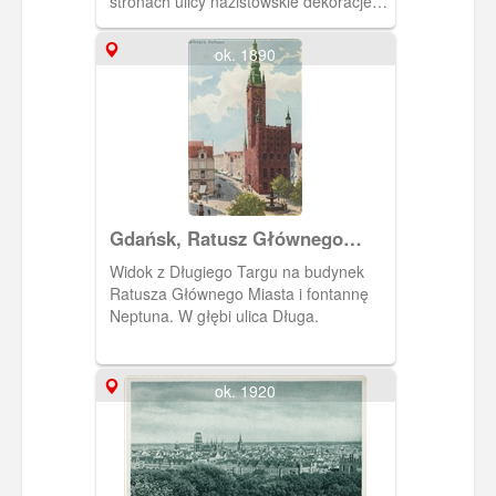
stronach ulicy nazistowskie dekoracje i
hitlerowskie flagi.
ok. 1890
Gdańsk, Ratusz Głównego
Miasta
Widok z Długiego Targu na budynek
Ratusza Głównego Miasta i fontannę
Neptuna. W głębi ulica Długa.
ok. 1920