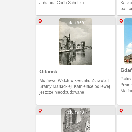
Johanna Carla Schultza.
Kaszu
pomor
Krzyż
XVI w
ok. 1960
zdjęc
miejs
połow
Histo
Gda
Gdańsk
Ratus
Motława. Widok w kierunku Żurawia i
Brama 
Bramy Mariackiej. Kamienice po lewej
Maria
jeszcze nieodbudowane
ok. 1940