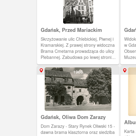
Gdańsk, Przed Mariackim
Gdań
Skrzyżowanie ulic Chlebickiej, Piwnej i
Widok
Kramarskiej. Z prawej strony widoczna
w Gda
Brama Cmetarna prowadząca do ulicy
Obser
Plebannej. Zabudowa po lewej stronie
Muzeu
obecnie nie istnieje.
Maria
1966
Gdańsk, Oliwa Dom Zarazy
Albu
Dom Zarazy - Stary Rynek Oliwski 15 -
Kuh
Karta 
dawna brama klasztorna oraz siedziba