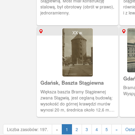
Stągiewną. Most miał konstrukcję
Stągi
stalową, był obrotowy (obrót w prawo),
równi
jednoramienny.
i z le
Pakow
XX w.
Gdań
Gdańsk, Baszta Stągiewna
Brama
Większa baszta Bramy Stągiewnej
Wyspy
zwana Stągwią, jest ceglaną budowlą:
wysokość do górnej krawędzi murów
wynosi 20 m, średnica około 12,6 m.
Grubość muru w przyziemiu to 2,5 m od
strony zachodniej i około 4 m od strony
wschodniej. Widok od strony ulicy
Poprzednia
Liczba zasobów: 197.
«
1
2
3
4
5
»
Osta
Stągiewnej.