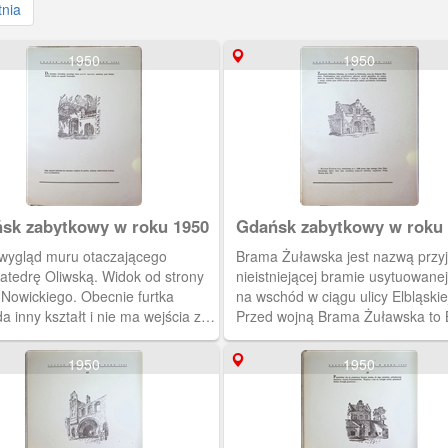
tnia
1950
1950
sk zabytkowy w roku 1950
Gdańsk zabytkowy w roku
 wygląd muru otaczającego
Brama Żuławska jest nazwą przyj
katedrę Oliwską. Widok od strony
nieistniejącej bramie usytuowanej
 Nowickiego. Obecnie furtka
na wschód w ciągu ulicy Elbląskie
a inny kształt i nie ma wejścia z
Przed wojną Brama Żuławska to
 strony.
Długich Ogrodów.
1950
1950