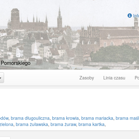
Inf
 Pomorskiego
Toggle Dropdown
Zasoby
Linia czasu
P
odów
,
brama długouliczna
,
brama krowia
,
brama mariacka
,
brama maś
zielona
,
brama żuławska
,
brama żuraw
,
brama kartka
,