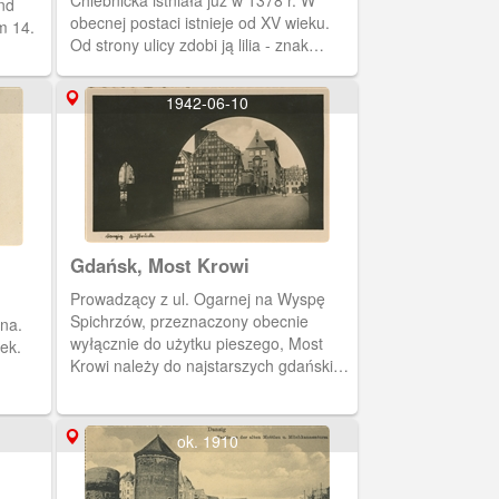
Chlebnicka istniała już w 1378 r. W
nd
obecnej postaci istnieje od XV wieku.
m 14.
Od strony ulicy zdobi ją lilia - znak
książąt gdańsko-pomorskich.
1942-06-10
Gdańsk, Most Krowi
Prowadzący z ul. Ogarnej na Wyspę
Spichrzów, przeznaczony obecnie
ona.
wyłącznie do użytku pieszego, Most
ek.
Krowi należy do najstarszych gdańskich
mostów. Przerzucono go przez Motławę
po raz pierwszy w latach 1378-1379
jako tzw. Kładkę Krowią, służącą
ok. 1910
głównie do przepędzenia tędy na
pastwiska (przed ubojem) stad bydła