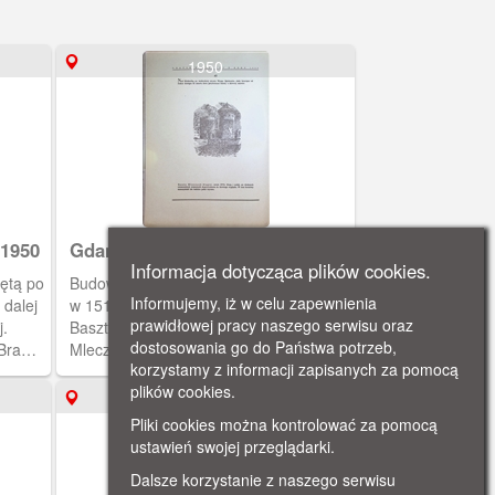
1950
 1950
Gdańsk zabytkowy w roku 1950
Informacja dotycząca plików cookies.
ętą po
Budowę bramy i dwóch wież rozpoczęto
Informujemy, iż w celu zapewnienia
 dalej
w 1517 r. Z powodu kształtu nazwano je
prawidłowej pracy naszego serwisu oraz
j.
Basztą Stągiewną i Stągwiami
dostosowania go do Państwa potrzeb,
 Brama
Mlecznymi. Można spotkać określenie
korzystamy z informacji zapisanych za pomocą
na mniejszą basztę: Stągiewka lub
plików cookies.
Baszta Śmietanowa.
1950
Pliki cookies można kontrolować za pomocą
ustawień swojej przeglądarki.
Dalsze korzystanie z naszego serwisu