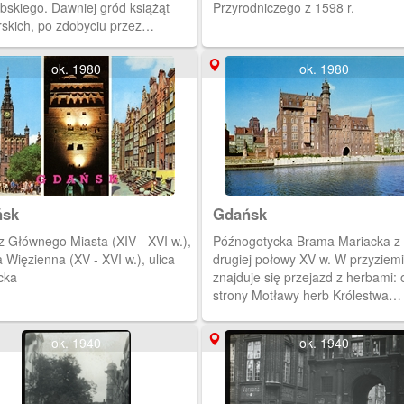
bskiego. Dawniej gród książąt
Przyrodniczego z 1598 r.
skich, po zdobyciu przez
aków zamieniony na twierdzę. W
. znane z wyrobu sukna. Na
ok. 1980
ok. 1980
iu pozostałość obwarowań
kich - Brama Człuchowska z 2.
y XIV w. Obecnie Muzeum
ryczno-Etnograficzne.
ńsk
Gdańsk
z Głównego Miasta (XIV - XVI w.),
Późnogotycka Brama Mariacka z
Więzienna (XV - XVI w.), ulica
drugiej połowy XV w. W przyziem
cka
znajduje się przejazd z herbami: 
strony Motławy herb Królestwa
Polskiego, któremu „kłaniają się”
umieszczone po bokach herb Gda
ok. 1940
ok. 1940
herb Prus Królewskich (tzw. pokł
heraldyczny), od strony ulicy Mari
herb Gdańska trzymany przez dw
Za bramą wznosi się dom Towar