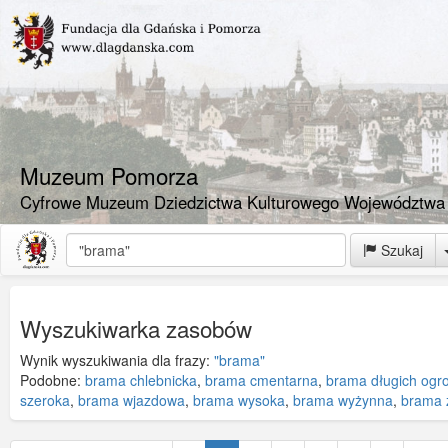
Muzeum Pomorza
Cyfrowe Muzeum Dziedzictwa Kulturowego Województwa
Szukaj
Wyszukiwarka zasobów
Wynik wyszukiwania dla frazy:
"brama"
Podobne:
brama chlebnicka
,
brama cmentarna
,
brama długich ogr
szeroka
,
brama wjazdowa
,
brama wysoka
,
brama wyżynna
,
brama 