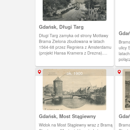
Gdańsk, Długi Targ
Gdań
Długi Targ zamyka od strony Motławy
Brama Zielona zbudowana w latach
Brama
1564-68 przez Regniera z Amsterdamu
ulicy
(projekt Hansa Kramera z Drezna).
latach
Wcześniej stał tu most i brama, zwana
połąc
Domem Mostowym (1357 r.) lub Bramą
przej
Kogi (1378 r.)
ok. 1900
Gdańsk, Most Stągiewny
Gdań
Most
Widok na Most Stągiewny wraz z Bramą
Brama