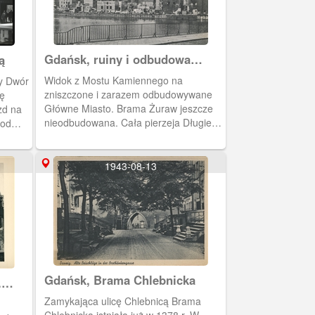
Gdańsk, ruiny i odbudowa
ą
Głównego Miasta
Widok z Mostu Kamiennego na
ny Dwór
zniszczone i zarazem odbudowywane
mę
Główne Miasto. Brama Żuraw jeszcze
zd na
nieodbudowana. Cała pierzeja Długiego
 od
Pobrzeża w ruinie.
wana
 w
1943-08-13
o.
Gdańsk, Brama Chlebnicka
.
Zamykająca ulicę Chlebnicą Brama