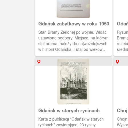
Gdańsk zabytkowy w roku 1950
Gdań
Stan Bramy Zielonej po wojnie. Widać
Rysun
ustawione podpory. Miejsce, na którym
Bramę
stoi brama, należy do najważniejszych
rozebr
w historii Gdańska. Tutaj od wieków
średn
krzyżowały się dwie główne arterie
(Kuhto
miasta – wodna i lądowa, tu
XIV w
XIX w.
funkcjonowała najstarsza przeprawa
Wznie
przez Motławę. Pierwszy most, zwany
dwuko
mostem Kogi istniał już w 1357 r. Obok
dwusp
stała wielka waga miejska (mała była
ulicy
pod Ratuszem). W kronikach
gdy st
zanotowano zawalenie się mostu, już
fortyf
zwodzonego, w 1512 r., przy czym
obiekt
„utopiło się wiele osób”.
Gdańsk w starych rycinach
Choj
Karta z publikacji "Gdańsk w starych
Chojnice - miasto na
rycinach" zawierającej 23 ryciny
Wysoc