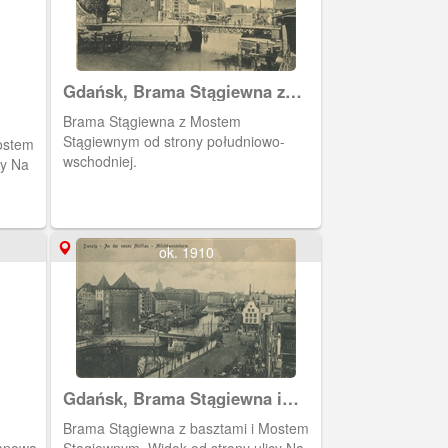
należącego do gdańskich rzeźników.
Tędy również przeprowadzano na
Wyspę Spichrzów psy, które stróżowały
nocami wokół magazynów ze zbożem.
Gdańsk, Brama Stągiewna z
Mostem Stągiewnym
Brama Stągiewna z Mostem
Stągiewnym od strony południowo-
ostem
wschodniej.
cy Na
ok. 1910
Gdańsk, Brama Stągiewna i
ulica Szopy
Brama Stągiewna z basztami i Mostem