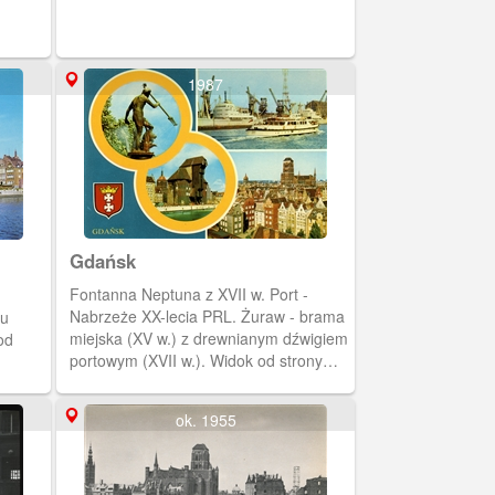
1987
Gdańsk
Fontanna Neptuna z XVII w. Port -
Nabrzeże XX-lecia PRL. Żuraw - brama
iu
miejska (XV w.) z drewnianym dźwigiem
od
portowym (XVII w.). Widok od strony
Motławy.
ńska i
ok. 1955
on
ackiej
a lwy.
zystwa