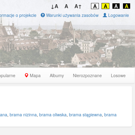
↓A
A
A↑
A
A
A
A
ormacje o projekcie
Warunki używania zasobów
Logowanie
opularne
Mapa
Albumy
Nierozpoznane
Losowe
lana
,
brama nizinna
,
brama oliwska
,
brama stągiewna
,
brama