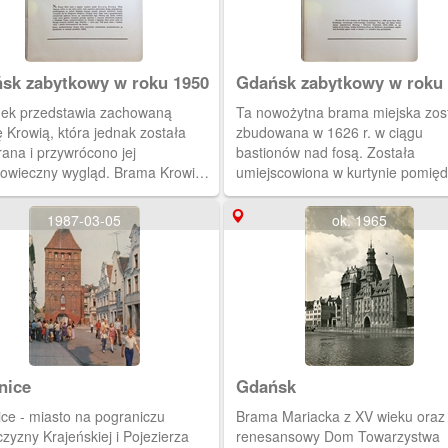
sk zabytkowy w roku 1950
Gdańsk zabytkowy w roku
ek przedstawia zachowaną
Ta nowożytna brama miejska zos
 Krowią, która jednak została
zbudowana w 1626 r. w ciągu
ana i przywrócono jej
bastionów nad fosą. Została
iowieczny wygląd. Brama Krowia
umiejscowiona w kurtynie pomię
r) powstała w ostatniej ćwierci
Bastionem św. Gertrudy i Bastio
., zapewne około roku 1378.
Żubr.
1987-03-05
ok. 1965
siona jako skromny,
ndygnacyjny budynek o
adowym dachu, stanowiła wylot
 Ogarnej ku Motławie. Z czasem,
ała się bezużyteczna jako obiekt
ikacyjny, zamieniona została w
 mieszkalny.
nice
Gdańsk
 pograniczu
Brama Mariacka z XV wieku oraz
zyzny Krajeńskiej i Pojezierza
renesansowy Dom Towarzystwa