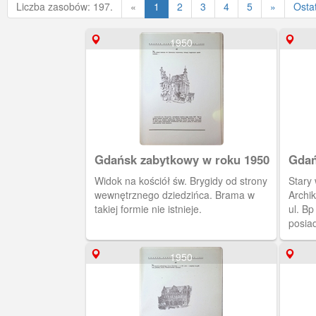
Poprzednia
Liczba zasobów: 197.
«
1
2
3
4
5
»
Osta
1950
Gdańsk zabytkowy w roku 1950
Gdań
Widok na kościół św. Brygidy od strony
Stary
wewnętrznego dziedzińca. Brama w
Archi
takiej formie nie istnieje.
ul. Bp
posiad
prawej
1950