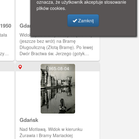
oznacza, że użytkownik akceptuje stosowanie
plików cookies.
Zamknij
 1950
Gdańsk zabytkowy w roku 1950
tała
Widok spod bramy Wieży Więziennej
(jeszcze bez wrót) na Bramę
Długouliczną (Złotą Bramę). Po lewej
dzy
Dwór Bractwa św. Jerzego (gotyk
nem
flandryjski). Nie ma jeszcze figury
świętego ze smokiem. Brama
1965-08-04
Długouliczna nie posiada figur na
szczycie.
Gdańsk
Nad Motławą. Widok w kierunku
Żurawia i Bramy Mariackiej