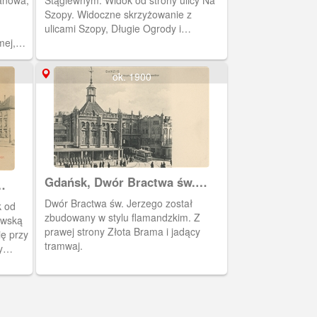
anowa,
Stągiewnym. Widok od strony ulicy Na
Szopy. Widoczne skrzyżowanie z
ulicami Szopy, Długie Ogrody i
mej,
Szafarnią. Z lewej strony widoczna
zabudowa Wyspy Spichrzów
ok. 1900
Gdańsk, Dwór Bractwa św.
Jerzego i Złota Brama
Dwór Bractwa św. Jerzego został
k od
zbudowany w stylu flamandzkim. Z
awską
prawej strony Złota Brama i jadący
ię przy
tramwaj.
y
cy