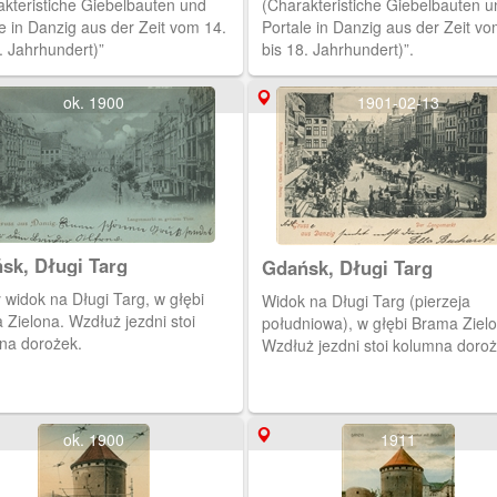
akteristiche Giebelbauten und
(Charakteristiche Giebelbauten u
e in Danzig aus der Zeit vom 14.
Portale in Danzig aus der Zeit vo
. Jahrhundert)”
bis 18. Jahrhundert)”.
ok. 1900
1901-02-13
sk, Długi Targ
Gdańsk, Długi Targ
 widok na Długi Targ, w głębi
Widok na Długi Targ (pierzeja
 Zielona. Wzdłuż jezdni stoi
południowa), w głębi Brama Ziel
na dorożek.
Wzdłuż jezdni stoi kolumna doroż
ok. 1900
1911