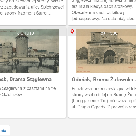
Stągiewka, inaczej Konwia Śmiet
ewny od zachodniej strony. Widać
też miała kiedyś dach stożkowy.
eż zabudowania ulicy Spichrzowej
Obecnie ma dach pulpitowy,
wej strony fragment Starej
jednospadowy. Na ostatniej, siód
ni.
kondygnacji Stągwi umieszczano
armaty.
ok. 1910
ok. 1900
sk, Brama Stągiewna
Gdańsk, Brama Żuławska
(Langgartener Tor)
 Stągiewna z basztami na tle
Pocztówka przedstawiająca wido
 Spichrzów.
strony wschodniej na Bramę Żuł
(Langgartener Tor) mieszczącą s
ul. Długie Ogrody. Z prawej stron
widoczny fragment zabudowy uli
Długie Ogrody.
tnia