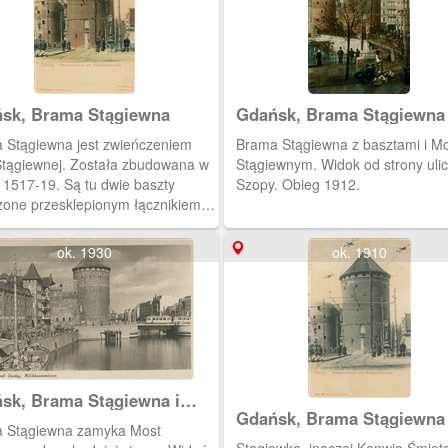
sk, Brama Stągiewna
Gdańsk, Brama Stągiewna
 Stągiewna jest zwieńczeniem
Brama Stągiewna z basztami i M
 Stągiewnej. Została zbudowana w
Stągiewnym. Widok od strony uli
 1517-19. Są tu dwie baszty
Szopy. Obieg 1912.
zone przesklepionym łącznikiem-
azdem.
ok. 1930
ok. 1910
sk, Brama Stągiewna i
Gdańsk, Brama Stągiewna
 Stągiewny
 Stągiewna zamyka Most