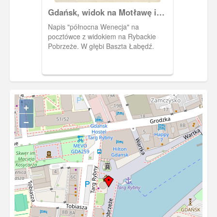
Gdańsk, widok na Motławę i
Rybackie Pobrzeże
Napis "północna Wenecja" na
pocztówce z widokiem na Rybackie
Pobrzeże. W głębi Baszta Łabędź.
+
−