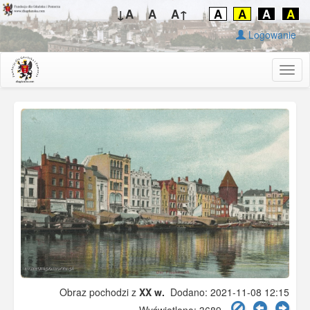
↓A
A
A↑
A
A
A
A
Logowanie
Togg
navig
Obraz pochodzi z
XX w.
Dodano: 2021-11-08 12:15
Wyświetlono: 3689