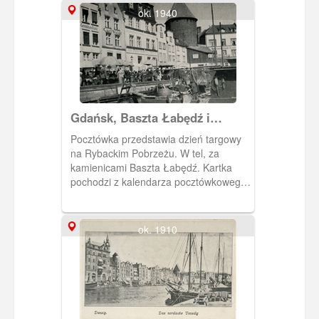
ok. 1940
Gdańsk, Baszta Łabędź i
Rybackie Pobrzeże
Pocztówka przedstawia dzień targowy
na Rybackim Pobrzeżu. W tel, za
kamienicami Baszta Łabędź. Kartka
pochodzi z kalendarza pocztówkowego
"Danzig im Blid" na rok 1958.
ok. 1910