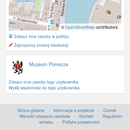
©
OpenStreetMap
contributors.
+
Zobacz inne zasoby w pobliżu
−
Zaproponuj zmianę lokalizacji
Muzeum Pomorza
Zobacz inne zasoby tego użytkownika
Wyślij wiadomość do tego użytkownika
Strona główna
·
Informacje o projekcie
·
Cennik
·
Warunki używania zasobów
·
Kontakt
·
Regulamin
serwisu
·
Polityka prywatności