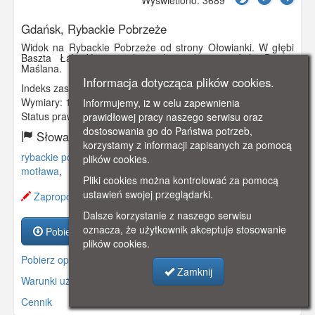
Gdańsk, Rybackie Pobrzeże
Widok na Rybackie Pobrzeże od strony Ołowianki. W głębi
Baszta Łabędź, przy lewej krawędzi pocztówki Brama
Maślana.
Informacja dotycząca plików cookies.
Indeks zasobu:
GSP03051
Wymiary:
138 x 88 mm
Informujemy, iż w celu zapewnienia
Status prawny:
Użycie Niekomercyjne
prawidłowej pracy naszego serwisu oraz
dostosowania go do Państwa potrzeb,
Słowa kluczowe:
korzystamy z informacji zapisanych za pomocą
rybackie pobrzeże
,
baszta łabędź
,
brama maślana
,
plików cookies.
motława
,
Pliki cookies można kontrolować za pomocą
ustawień swojej przeglądarki.
Zaproponuj zmianę opisu.
Dalsze korzystanie z naszego serwisu
oznacza, że użytkownik akceptuje stosowanie
Pobierz zasób
plików cookies.
Pobierz opis
Zamknij
Warunki używania zasobów.
Cennik