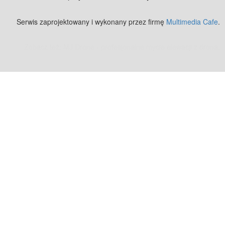
Serwis zaprojektowany i wykonany przez firmę
Multimedia Cafe
.
Zobacz też:
MJ Drone - profesjonalne mycie elewacji z drona
.