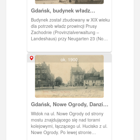
Gdańsk, budynek władz
prowincji Prusy Zachodnie,
Budynek został zbudowany w XIX wieku
Landeshaus
dla potrzeb władz prowincji Prusy
Zachodnie (Provinzialverwaltung –
Landeshaus) przy Neugarten 23 (Nowe
Ogrody). Później siedziba parlamentu
gdańskiego. Obecnie parking przy
siedzibie Komendy Miejskiej Policji.
ok. 1900
Gdańsk, Nowe Ogrody, Danzig
Neugarten
Widok na ul. Nowe Ogrody od strony
mostu znajdującego się nad torami
kolejowymi, łączącego ul. Hucisko z ul.
Nowe Ogrody. Po lewej stronie
widoczny reprezentacyjny gmach władz