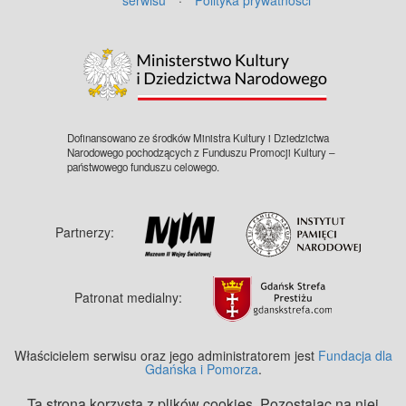
serwisu
·
Polityka prywatności
©
OpenStreetMap
contributors.
Dofinansowano ze środków Ministra Kultury i Dziedzictwa
Narodowego pochodzących z Funduszu Promocji Kultury –
państwowego funduszu celowego.
Partnerzy:
Patronat medialny:
Właścicielem serwisu oraz jego administratorem jest
Fundacja dla
Gdańska i Pomorza
.
Ta strona korzysta z plików cookies. Pozostając na niej