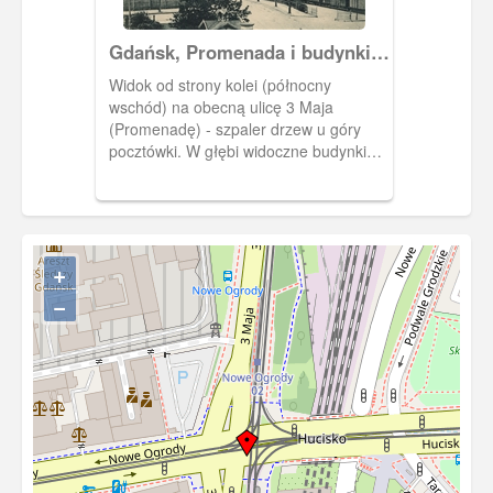
Gdańsk, Promenada i budynki
rządowe
Widok od strony kolei (północny
wschód) na obecną ulicę 3 Maja
(Promenadę) - szpaler drzew u góry
pocztówki. W głębi widoczne budynki
rejencji gdańskiej i Volkstagu (z
wieżyczką). U dołu pocztówki Podwale
Grodzkie. Obieg 1915 r.
+
−