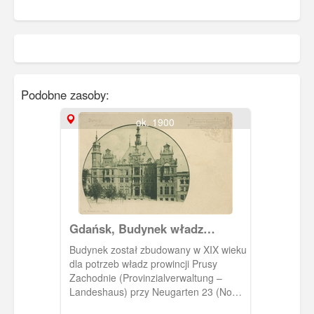
Podobne zasoby:
ok. 1900
Gdańsk, Budynek władz
prowincji Prusy Zachodnie,
Budynek został zbudowany w XIX wieku
Landeshaus
dla potrzeb władz prowincji Prusy
Zachodnie (Provinzialverwaltung –
Landeshaus) przy Neugarten 23 (Nowe
Ogrody). Później siedziba parlamentu