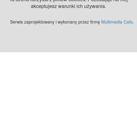
akceptujesz warunki ich używania.
Serwis zaprojektowany i wykonany przez firmę
Multimedia Cafe
.
Zobacz też:
MJ Drone - profesjonalne mycie elewacji z drona
.