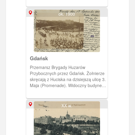
rejencji gdańskiej, zaś w głębi po prawej
stronie - budynek sądu.
ok. 1900
Gdańsk
Przemarsz Brygady Huzarów
Przybocznych przez Gdańsk. Żołnierze
skręcają z Huciska na dzisiejszą ulicę 3.
Maja (Promenade). Widoczny budynek
Krigsschule (Szkoły Wojennej)-
dzisiejszy Urząd Pracy.
XX w.