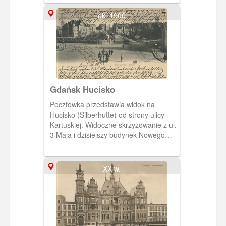
gdańskiego. Obecnie parking przy
siedzibie Komendy Miejskiej Policji.
ok. 1900
Gdańsk Hucisko
Pocztówka przedstawia widok na
Hucisko (Silberhutte) od strony ulicy
Kartuskiej. Widoczne skrzyżowanie z ul.
3 Maja i dzisiejszy budynek Nowego
Ratusza (dawny Żak).
XX w.