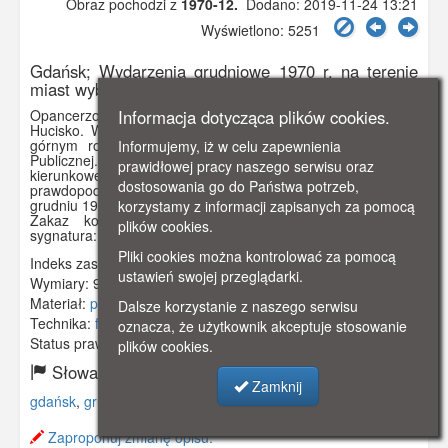
Obraz pochodzi z
1970-12.
Dodano: 2019-11-24 13:21
Wyświetlono: 5251
Gdańsk; Wydarzenia grudniowe 1970 r. na terenie
miast wybrzeża gdańskiego
Informacja dotycząca plików cookies.
Opancerzone transportery gąsienicowe jadą od strony ul.
Hucisko. Wzdłuż wiaduktu i za nim widać tłum. W prawym
górnym rogu budynek Wojewódzkiej i Miejskiej Biblioteki
Informujemy, iż w celu zapewnienia
Publicznej. W lewym dolnym rogu znajdują się dwie tablice
prawidłowej pracy naszego serwisu oraz
kierunkowe "GDYNIA", "SOPOT". Zdjęcie wykonane
dostosowania go do Państwa potrzeb,
prawdopodobnie z budynku Komendy Miejskiej MO w
grudniu 1970 r.
korzystamy z informacji zapisanych za pomocą
Zakaz kopiowania, zasób dostępny w zbiorach IPN,
plików cookies.
sygnatura: IPNGd-12-2-2-358
Pliki cookies można kontrolować za pomocą
Indeks zasobu:
IPN 010
ustawień swojej przeglądarki.
Wymiary:
94 x 64 mm
Materiał:
papier fotograficzny
Dalsze korzystanie z naszego serwisu
Technika:
fotografia czarno-biała
oznacza, że użytkownik akceptuje stosowanie
Status prawny:
Użycie Niekomercyjne
plików cookies.
Słowa kluczowe:
Zamknij
gdańsk
,
grudzień
,
1970
,
hucisko
,
milicja
,
Zaproponuj zmianę opisu.