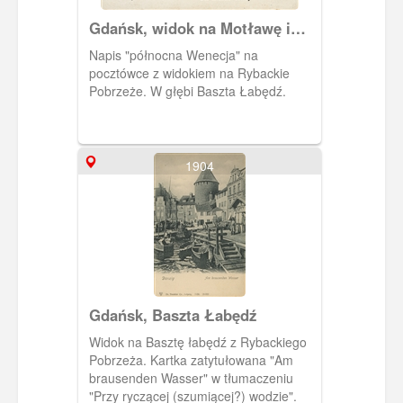
Gdańsk, widok na Motławę i
Rybackie Pobrzeże
Napis "północna Wenecja" na
pocztówce z widokiem na Rybackie
Pobrzeże. W głębi Baszta Łabędź.
1904
Gdańsk, Baszta Łabędź
Widok na Basztę łabędź z Rybackiego
Pobrzeża. Kartka zatytułowana "Am
brausenden Wasser" w tłumaczeniu
"Przy ryczącej (szumiącej?) wodzie".