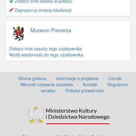
+
Zobacz inne zasoby w pobliżu
−
Zaproponuj zmianę lokalizacji
Muzeum Pomorza
Zobacz inne zasoby tego użytkownika
Wyślij wiadomość do tego użytkownika
Strona główna
·
Informacje o projekcie
·
Cennik
·
Warunki używania zasobów
·
Kontakt
·
Regulamin
serwisu
·
Polityka prywatności
©
OpenStreetMap
contributors.