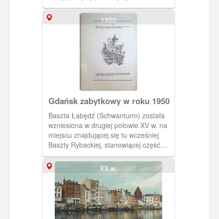
1950
Gdańsk zabytkowy w roku 1950
Baszta Łabędź (Schwanturm) została
wzniesiona w drugiej połowie XV w. na
miejscu znajdującej się tu wcześniej
Baszty Rybackiej, stanowiącej część
umocnień zamku krzyżackiego.
Mieszkańcy Gdańska rychło po
XX w.
wygnaniu Krzyżaków z miasta (1454 r.)
zburzyli wszystkie ich budowle,
zostawiając gdzieniegdzie tylko
fundamenty. Basztę Łabędź
posadowiono właśnie na fundamentach