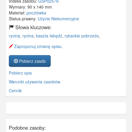
Indeks zasobu:
GSP02576
Wymiary:
90 x 140 mm
Materiał:
pocztówka
Status prawny:
Użycie Niekomercyjne
Słowa kluczowe:
rycinę
,
rycina
,
baszta łabędź
,
rybackie pobrzeże
,
Zaproponuj zmianę opisu.
Pobierz zasób
Pobierz opis
Warunki używania zasobów.
Cennik
Podobne zasoby: