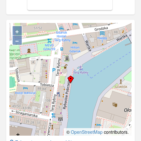
fragment wieżyczki Elektrowni Miejskiej
na Ołowiance.
+
−
©
OpenStreetMap
contributors.