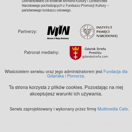
Dofinansowano ze środków Ministra Kultury i Dziedzictwa
Narodowego pochodzących z Funduszu Promocji Kultury –
państwowego funduszu celowego.
Partnerzy:
Patronat medialny:
Właścicielem serwisu oraz jego administratorem jest
Fundacja dla
Gdańska i Pomorza
.
Ta strona korzysta z plików cookies. Pozostając na niej
akceptujesz warunki ich używania.
Serwis zaprojektowany i wykonany przez firmę
Multimedia Cafe
.
Zobacz też:
MJ Drone - profesjonalne mycie elewacji z drona
.