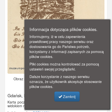
Informacja dotycząca plików cookies.
Informujemy, iż w celu zapewnienia
prawidłowej pracy naszego serwisu oraz
dostosowania go do Państwa potrzeb,
korzystamy z informacji zapisanych za pomocą
plików cookies.
Pliki cookies można kontrolować za pomocą
ustawień swojej przeglądarki.
Dalsze korzystanie z naszego serwisu
Obraz pochodzi z
ok. 1920 r.
Dodano: 2019-12-04 23:33
oznacza, że użytkownik akceptuje stosowanie
Wyświetlono: 3145
plików cookies.
Gdańsk, Baszta Łabędź
Zamknij
Karta pocztowa przedstawia rycinę W. Ratha z 1918 roku z
widokiem na Basztę Łabędź i Rybackie Pobrzeże.