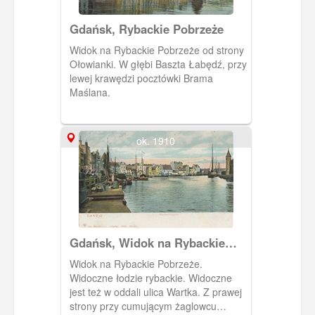
poprzedniej Baszty Rybackiej,
nawiązując zresztą do jej formy.
Gdańsk, Rybackie Pobrzeże
Podstawową różnicą było inne
usytuowanie płaskiego ścięcia cylindra
Widok na Rybackie Pobrzeże od strony
baszty – tym razem od strony miasta, a
Ołowianki. W głębi Baszta Łabędź, przy
nie od strony zamku.
lewej krawędzi pocztówki Brama
Maślana.
ok. 1910
Gdańsk, Widok na Rybackie
Pobrzeże
Widok na Rybackie Pobrzeże.
Widoczne łodzie rybackie. Widoczne
jest też w oddali ulica Wartka. Z prawej
strony przy cumującym żaglowcu