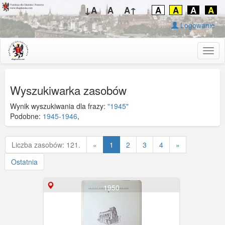
↓A
A
A↑
A
A
A
A
Logowanie
Togg
navig
Wyszukiwarka zasobów
Wynik wyszukiwania dla frazy:
"1945"
Podobne:
1945-1946
,
Poprzednia
Liczba zasobów: 121.
«
1
2
3
4
»
Ostatnia
1950