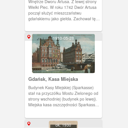
Wnętrze Dworu Artusa. Z lewej strony
Budowlany znany także jako Policja
Wielki Piec. W roku 1742 Dwór Artusa
Budowlana (Baupolizeiamt). Wykonano
począł służyć mieszczaństwu
wreszcie generalny remont wraz z
gdańskiemu jako giełda. Zachował tę
odtworzeniem zrujnowanej kamieniarki.
funkcję aż do 1945 r., kiedy legł w
Wiosną 1945, budynek nie ucierpiał w
gruzach.
wyniku działań wojennych. Za domem
1910-05-28
widoczny budynek Uniwersytetu
Gdańskiego.
Gdańsk, Kasa Miejska
Budynek Kasy Miejskiej (Sparkasse)
stał na przyczółku Mostu Zielonego od
strony wschodniej (budynek po lewej).
Miejska kasa oszczędności Sparkasse
der Stadt Danzig została powołana w
1907 r. W latach 1907-1922 siedziba
zarządu kasy mieściła się przy Piwnej
ok. 1930
36/38 w 1925-1945 przy Długiej 47. We