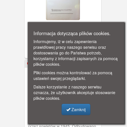
Gdańsk zabytkowy w roku 1950
Informacja dotycząca plików cookies.
Zniszczony wojną kościół śś. Piotra i
Pawła. W latach 1590-1945 główny
Informujemy, iż w celu zapewnienia
kościół kalwinistów. Jest to historyczna
prawidłowej pracy naszego serwisu oraz
fara Starego Przedmieścia.
dostosowania go do Państwa potrzeb,
korzystamy z informacji zapisanych za pomocą
plików cookies.
1950
Pliki cookies można kontrolować za pomocą
ustawień swojej przeglądarki.
Dalsze korzystanie z naszego serwisu
oznacza, że użytkownik akceptuje stosowanie
plików cookies.
Zamknij
Gdańsk zabytkowy w roku 1950
Wielka Zbrojownia została spalona
przez sowietów w 1945. Odbudowano