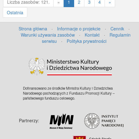
ulicy widoczny między innymi tramwaj
Poprzednia
Liczba zasobów: 121.
«
1
2
3
4
»
Herbrandt 105 oraz ludność cywilną. Na
Ostatnia
kamienicach ul. Długiej widoczne
zawieszone flagi ze swastykami. Zakaz
kopiowania, zasób dostępny w zbiorach
Strona główna
·
Informacje o projekcie
·
Cennik
·
Muzeum II Wojny Światowej w
Warunki używania zasobów
·
Kontakt
·
Regulamin
Gdańsku, sygnatura: MIIWS/F/1442
serwisu
·
Polityka prywatności
Dofinansowano ze środków Ministra Kultury i Dziedzictwa
Narodowego pochodzących z Funduszu Promocji Kultury –
państwowego funduszu celowego.
Partnerzy: