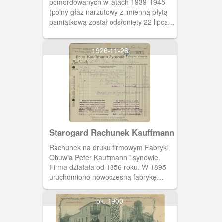
pomordowanych w latach 1939-1945
(polny głaz narzutowy z imienną płytą
pamiątkową został odsłonięty 22 lipca
1960 roku z okazji 700-lecia miasta
Tczewa).
1926-11-26
Starogard Rachunek Kauffmann
Rachunek na druku firmowym Fabryki
Obuwia Peter Kauffmann i synowie.
Firma działała od 1856 roku. W 1895
uruchomiono nowoczesną fabrykę
mieszczącą się przy ulicy Kościuszki. W
1939 część rodziny zdążyła uciec za
ok. 1900
granicę przed wybuchem II wojny
(pochodzenie żydowskie). W Polsce