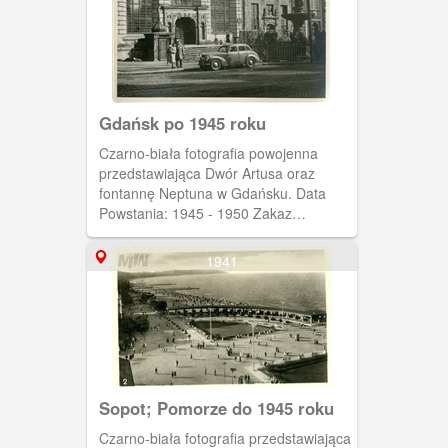
Wojny Światowej w Gdańsku,
sygnatura: MIIWS/F/65
Gdańsk po 1945 roku
Czarno-biała fotografia powojenna
przedstawiająca Dwór Artusa oraz
fontannę Neptuna w Gdańsku. Data
Powstania: 1945 - 1950 Zakaz
kopiowania, zasób dostępny w zbiorach
Muzeum II Wojny Światowej w
1941
Gdańsku, sygnatura: MIIWS/A/3/12
Sopot; Pomorze do 1945 roku
Czarno-biała fotografia przedstawiająca