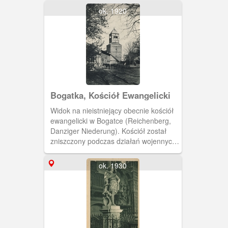
pojawiły się plotki, które zapowiadały
ok. 1920
przejęcie zakładu przez Zarząd Miejski
w Gdańsku. Plotka ta została
zdementowana notką prasową w
"Dzienniku Bałtyckim".
Bogatka, Kościół Ewangelicki
Widok na nieistniejący obecnie kościół
ewangelicki w Bogatce (Reichenberg,
Danziger Niederung). Kościół został
zniszczony podczas działań wojennych
w 1945 roku. Kartka pochodzi z
kalendarza pocztówkowego na rok
ok. 1930
1961 "Danzig im Bild"