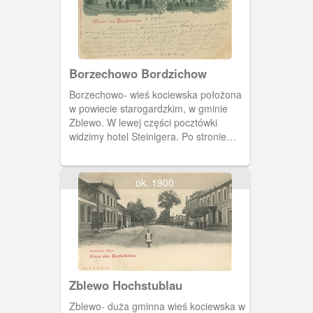
pozostał i zarządzał przedsiębiorstwem
Hans Kauffmann. Został zamordowany
w październiku 1939 roku a firma trafiła
pod zarząd Niemców. W 1945 zakład
został przejęty przez państwo polskie.
Borzechowo Bordzichow
Borzechowo- wieś kociewska położona
w powiecie starogardzkim, w gminie
Zblewo. W lewej części pocztówki
widzimy hotel Steinigera. Po stronie
prawej neobarokowy Kościół p. w. św.
Anny z 1833 roku. Do 1945 roku była to
świątynia ewangelicka.
ok. 1900
Zblewo Hochstublau
Zblewo- duża gminna wieś kociewska w