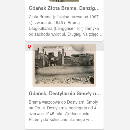
Gdańsk Złota Brama, Danzig
Langgaser Tor
Złota Brama (oficjalna nazwa od 1967
r.), zwana do 1945 r. Bramą
Długouliczną (Langgaser Tor) zamyka
od zachodu wylot ul. Długiej. Na zdjęciu
widoczna jest wschodnia fasada bramy.
Bramę wzniesiono w latach 1612 - 14
ok. 1950
wg. proj. Abrahama van den Blocke' a
(budował ją Hans Strakowski). Nosi ona
cechy manieryzmu niderlandzkiego;
kształtem przypomina trójprzęsłowy
rzymski łuk triumfalny. Wcześniej na jej
miejscu znajdowała się
czternastowieczna brama gotycka
Gdańsk, Destylarnia Smoły na
Oruni
Brama wjazdowa do Destylarni Smoły
na Oruni. Destylarnia podlegała od 4
czerwca 1945 roku Zjednoczeniu
Przemysłu Koksochemicznego w
Zabrzu - Biskupcach. W 1947 roku