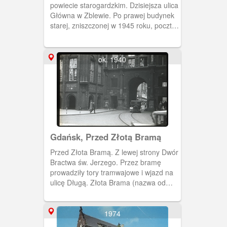
powiecie starogardzkim. Dzisiejsza ulica
Główna w Zblewie. Po prawej budynek
starej, zniszczonej w 1945 roku, poczty.
Po lewej Akamitzkis Hotel.
ok. 1940
Gdańsk, Przed Złotą Bramą
Przed Złota Bramą. Z lewej strony Dwór
Bractwa św. Jerzego. Przez bramę
prowadziły tory tramwajowe i wjazd na
ulicę Długą. Złota Brama (nazwa od
1945 r. , formalnie od 1967 r.) zwana
wcześniej Bramą Długouliczną.
Wybudowana w początku XVII w. w
1974
stylu manieryzmu niderlandzkiego.