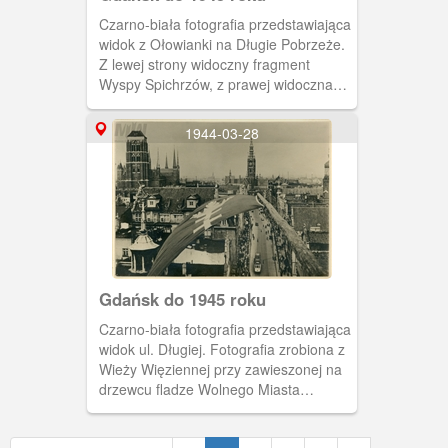
Czarno-biała fotografia przedstawiająca
widok z Ołowianki na Długie Pobrzeże.
Z lewej strony widoczny fragment
Wyspy Spichrzów, z prawej widoczna
Brama Żuraw. W centralnej części
fotografii w tle wyróżniają się Ratusz
1944-03-28
oraz Kościół Mariacki. Na pierwszym
planie widoczna spacerująca po
Ołowiance ludność cywilna. Zakaz
kopiowania, zasób dostępny w zbiorach
Muzeum II Wojny Światowej w
Gdańsku, sygnatura: MIIWS/F/1443
Gdańsk do 1945 roku
Czarno-biała fotografia przedstawiająca
widok ul. Długiej. Fotografia zrobiona z
Wieży Więziennej przy zawieszonej na
drzewcu fladze Wolnego Miasta
Gdańska. W tle widoczny Kościół
Mariacki, Ratusz oraz ul. Długa. Na