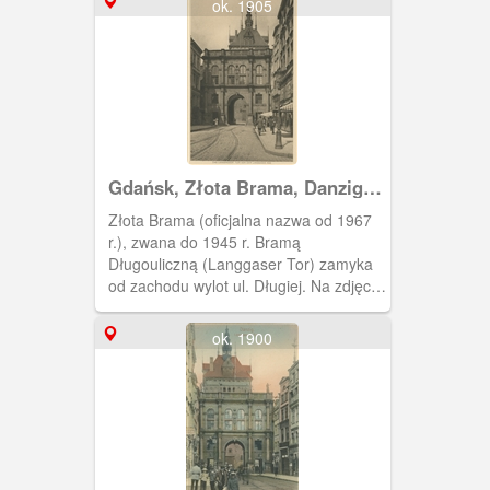
ok. 1905
Gdańsk, Złota Brama, Danzig
Langgaser Tor
Złota Brama (oficjalna nazwa od 1967
r.), zwana do 1945 r. Bramą
Długouliczną (Langgaser Tor) zamyka
od zachodu wylot ul. Długiej. Na zdjęciu
widoczna jest wschodnia fasada bramy.
Bramę wzniesiono w latach 1612 - 14
ok. 1900
wg. proj. Abrahama van den Blocke' a
(budował ją Hans Strakowski). Nosi ona
cechy manieryzmu niderlandzkiego;
kształtem przypomina trójprzęsłowy
rzymski łuk triumfalny. Wcześniej na jej
miejscu znajdowała się
czternastowieczna brama gotycka.