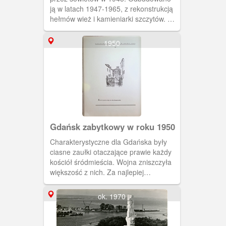
ją w latach 1947-1965, z rekonstrukcją
hełmów wież i kamieniarki szczytów. Na
początku XX wieku odnowiono obie
fasady, przywracając polichromie,
1950
złocenia i dekoracyjne rzygacze od
strony ul. Piwnej.
Gdańsk zabytkowy w roku 1950
Charakterystyczne dla Gdańska były
ciasne zaułki otaczające prawie każdy
kościół śródmieścia. Wojna zniszczyła
większość z nich. Za najlepiej
zachowany można uznać Zaułek
Świętojański (dziś „Zachariasza
ok. 1970
Zappio”). Uliczka otaczająca kościół św.
Jana, a właściwie plac, na którym stoi,
był od początku związany z kościołem.