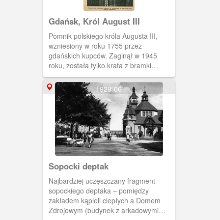
Gdańsk, Król August III
Pomnik polskiego króla Augusta III,
wzniesiony w roku 1755 przez
gdańskich kupców. Zaginął w 1945
roku, została tylko krata z bramki
okalającej posąg. Na pocztówce pomnik
stoi jeszcze we wnętrzu Dworu Artusa.
1929-06
Po prawej stronie widoczny fragment
pieca kaflowego.
Sopocki deptak
Najbardziej uczęszczany fragment
sopockiego deptaka – pomiędzy
zakładem kąpieli ciepłych a Domem
Zdrojowym (budynek z arkadowymi
wejściami to siedziba kasyna). W głębi