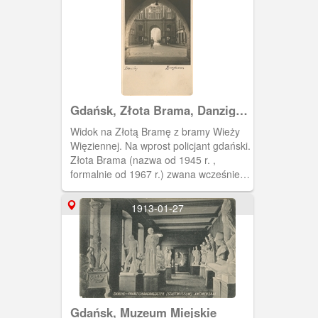
wszystkich dzielnicach kasa
utrzymywała oddziały.
Gdańsk, Złota Brama, Danzig
Langgasser Tor
Widok na Złotą Bramę z bramy Wieży
Więziennej. Na wprost policjant gdański.
Złota Brama (nazwa od 1945 r. ,
formalnie od 1967 r.) zwana wcześniej
Bramą Długouliczną. Wybudowana w
początku XVII w. w stylu manieryzmu
1913-01-27
niderlandzkiego. Zamyka od zachodu
ul. Długą. Na zdjęciu widoczna od
strony Targu Węglowego. Przylega do
niej od północy Dwór Bractwa św.
Jerzego. Napis Zeughaus (Zbrojownia)
jest błędny.
Gdańsk, Muzeum Miejskie