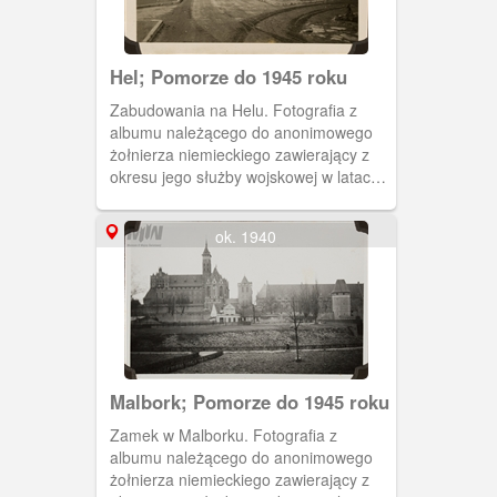
przedstawiających zabudowę miejską
Gdańska, Westerplatte, cmentarz
centralny (Srebrzysko) oraz zamek w
Hel; Pomorze do 1945 roku
Malborku i zabudowania znajdujące się
na Helu. Zakaz kopiowania, zasób
Zabudowania na Helu. Fotografia z
dostępny w zbiorach Muzeum II Wojny
albumu należącego do anonimowego
Światowej w Gdańsku, sygnatura:
żołnierza niemieckiego zawierający z
MIIWS/RZ/9520/26
okresu jego służby wojskowej w latach
1939-1941. Wśród zdjęć dotyczących
szkolenia i szlaku bojowego znajdują się
ok. 1940
także te wykonane w Gdańsku na
przełomie 1939 i 1940 roku.
Najprawdopodobniej w czasie wolnym
od służby właściciel albumu wykonał
serię zdjęć przedstawiających
zabudowę miejską Gdańska,
Westerplatte, cmentarz centralny
(Srebrzysko) oraz zamek w Malborku i
Malbork; Pomorze do 1945 roku
zabudowania znajdujące się na Helu.
Zamek w Malborku. Fotografia z
Zakaz kopiowania, zasób dostępny w
albumu należącego do anonimowego
zbiorach Muzeum II Wojny Światowej w
żołnierza niemieckiego zawierający z
Gdańsku, sygnatura: